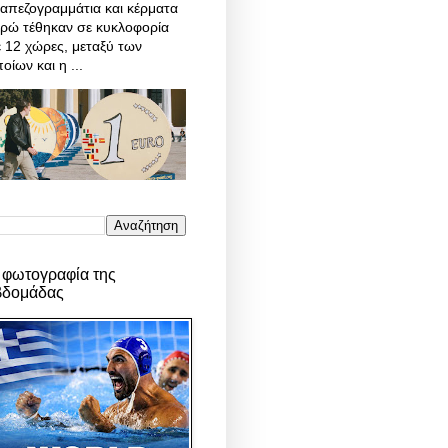
απεζογραμμάτια και κέρματα
υρώ τέθηκαν σε κυκλοφορία
 12 χώρες, μεταξύ των
οίων και η ...
 φωτογραφία της
βδομάδας