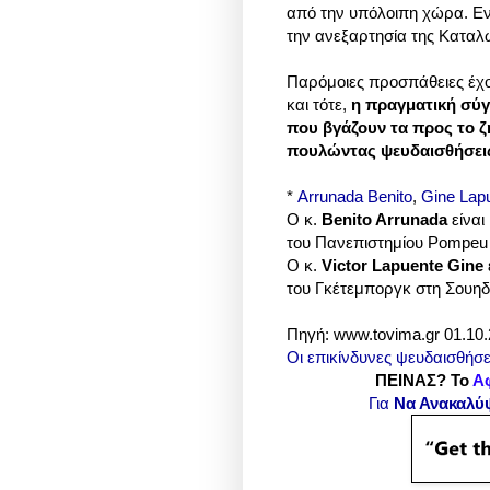
από την υπόλοιπη χώρα. Εν 
την ανεξαρτησία της Καταλ
Παρόμοιες προσπάθειες έχο
και τότε,
η πραγματική σύγ
που βγάζουν τα προς το ζ
πουλώντας ψευδαισθήσει
*
Arrunada Benito
,
Gine Lapu
Ο κ.
Benito Arrunada
είνα
του Πανεπιστημίου Pompeu
Ο κ.
Victor Lapuente Gine
του Γκέτεμποργκ στη Σουηδ
Πηγή:
www.tovima.gr 01.10
Οι επικίνδυνες ψευδαισθήσε
ΠΕΙΝΑΣ? Το
Α
Για
Να Ανακαλύ