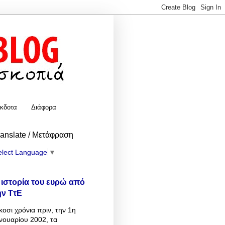
κδοτα
Διάφορα
ranslate / Μετάφραση
elect Language
▼
 ιστορία του ευρώ από
ην ΤτΕ
κοσι χρόνια πριν, την 1η
νουαρίου 2002, τα