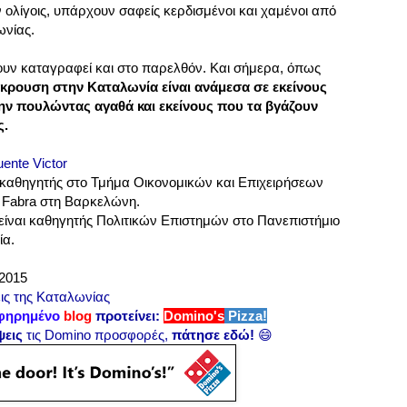
ολίγοις, υπάρχουν σαφείς κερδισμένοι και χαμένοι από
ωνίας.
υν καταγραφεί και στο παρελθόν. Και σήμερα, όπως
κρουση στην Καταλωνία είναι ανάμεσα σε εκείνους
ην πουλώντας αγαθά και εκείνους που τα βγάζουν
ς.
ente Victor
ι καθηγητής στο Τμήμα Οικονομικών και Επιχειρήσεων
 Fabra στη Βαρκελώνη.
είναι καθηγητής Πολιτικών Επιστημών στο Πανεπιστήμιο
ία.
.2015
ις της Καταλωνίας
φηρημένο
blog
προτείνει:
Domino's
Pizza!
ψεις
τις Domino προσφορές,
πάτησε εδώ!
😄