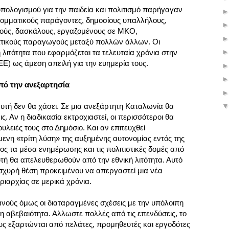
πολογισμού για την παιδεία και πολιτισμό παρήγαγαν
 κομματικούς παράγοντες, δημοσίους υπαλλήλους,
κούς, δασκάλους, εργαζομένους σε ΜΚΟ,
πτικούς παραγωγούς μεταξύ πολλών άλλων. Οι
λιτότητα που εφαρμόζεται τα τελευταία χρόνια στην
ΕΕ) ως άμεση απειλή για την ευημερία τους.
από την ανεξαρτησία
αυτή δεν θα χάσει. Σε μια ανεξάρτητη Καταλωνία θα
ς. Αν η διαδικασία εκτροχιαστεί, οι περισσότεροι θα
υλειές τους στο Δημόσιο. Και αν επιτευχθεί
ενη «τρίτη λύση» της αυξημένης αυτονομίας εντός της
ρος τα μέσα ενημέρωσης και τις πολιτιστικές δομές από
αυτή θα απελευθερωθούν από την εθνική λιτότητα. Αυτό
 ισχυρή θέση προκειμένου να απεργαστεί μια νέα
ριαρχίας σε μερικά χρόνια.
ανούς όμως οι διαταραγμένες σχέσεις με την υπόλοιπη
η αβεβαιότητα. Αλλωστε πολλές από τις επενδύσεις, το
τους εξαρτώνται από πελάτες, προμηθευτές και εργοδότες