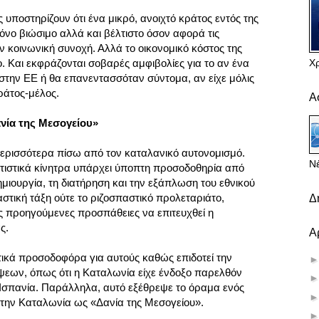
 υποστηρίζουν ότι ένα μικρό, ανοιχτό κράτος εντός της
μόνο βιώσιμο αλλά και βέλτιστο όσον αφορά τις
ην κοινωνική συνοχή. Αλλά το οικονομικό κόστος της
Χ
ο. Και εκφράζονται σοβαρές αμφιβολίες για το αν ένα
στην ΕΕ ή θα επανεντασσόταν σύντομα, αν είχε μόλις
ράτος-μέλος.
Α
ανία της Μεσογείου»
περισσότερα πίσω από τον καταλανικό αυτονομισμό.
Νέ
τιστικά κίνητρα υπάρχει ύποπτη προσοδοθηρία από
ημιουργία, τη διατήρηση και την εξάπλωση του εθνικού
η αστική τάξη ούτε το ριζοσπαστικό προλεταριάτο,
Δ
ς προηγούμενες προσπάθειες να επιτευχθεί η
ς.
Α
τικά προσοδοφόρα για αυτούς καθώς επιδοτεί την
εων, όπως ότι η Καταλωνία είχε ένδοξο παρελθόν
 Ισπανία. Παράλληλα, αυτό εξέθρεψε το όραμα ενός
 την Καταλωνία ως «Δανία της Μεσογείου».