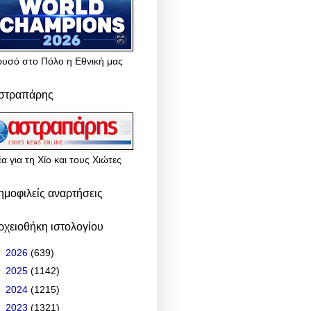
ρυσό στο Πόλο η Εθνική μας
στραπάρης
α για τη Χίο και τους Χιώτες
ημοφιλείς αναρτήσεις
ρχειοθήκη ιστολογίου
►
2026
(639)
►
2025
(1142)
►
2024
(1215)
►
2023
(1321)