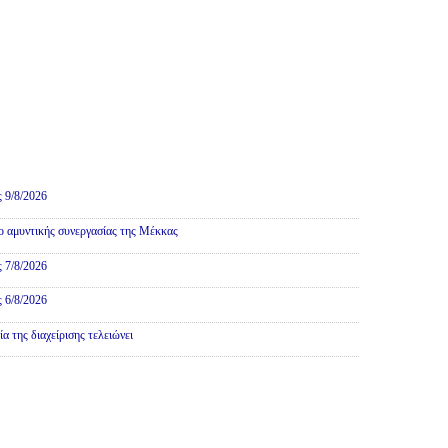
ς 9/8/2026
 αμυντικής συνεργασίας της Μέκκας
ς 7/8/2026
ς 6/8/2026
 της διαχείρισης τελειώνει