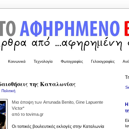
Κοινωνικά
Τεχνολογία
Φωτογραφίες
Γελοιογραφίες
Ανέ
T
υδαισθήσεις της Καταλωνίας
S
:
Πολιτική
Μια άποψη των Arrunada Benito, Gine Lapuente
Η
Victor*
τ
από το tovima.gr
Εί
Ια
Οι τοπικές βουλευτικές εκλογές στην Καταλωνία