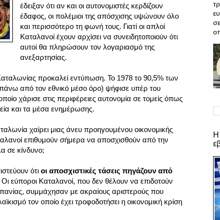
τρ
έδειξαν ότι αν και οι αυτονομιστές κερδίζουν
ε
έδαφος, οι πολέμιοι της απόσχισης υψώνουν όλο
σε
και περισσότερο τη φωνή τους.
Γιατί οι απλοί
οπ
Καταλανοί έχουν αρχίσει να συνειδητοποιούν ότι
αυτοί θα πληρώσουν τον λογαριασμό της
ανεξαρτησίας.
Καταλωνίας προκαλεί εντύπωση. Το 1978 το 90,5% των
πάνω από τον εθνικό μέσο όρο) ψήφισε υπέρ του
οποίο χάρισε στις περιφέρειες αυτονομία σε τομείς όπως
γεία και τα μέσα ενημέρωσης.
αταλωνία χαίρει μιας άνευ προηγουμένου οικονομικής
Η
αταλανοί επιθυμούν σήμερα να αποσχισθούν από την
ε
λα σε κίνδυνο;
ιστεύουν ότι
οι αποσχιστικές τάσεις πηγάζουν από
. Οι εύποροι Καταλανοί, που δεν θέλουν να επιδοτούν
σπανίας, συμμάχησαν με ακραίους αριστερούς που
λαϊκισμό τον οποίο έχει τροφοδοτήσει η οικονομική κρίση