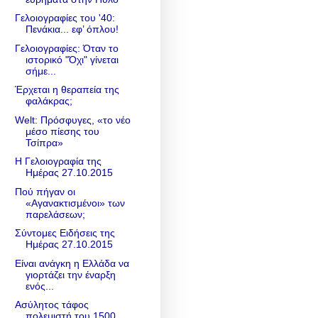
Γελοιογραφίες του '40:
Πενάκια... εφ’ όπλου!
Γελοιογραφίες: Όταν το
ιστορικό "Όχι" γίνεται
σήμε...
Έρχεται η θεραπεία της
φαλάκρας;
Welt: Πρόσφυγες, «το νέο
μέσο πίεσης του
Τσίπρα»
Η Γελοιογραφία της
Ημέρας 27.10.2015
Πού πήγαν οι
«Αγανακτισμένοι» των
παρελάσεων;
Σύντομες Ειδήσεις της
Ημέρας 27.10.2015
Είναι ανάγκη η Ελλάδα να
γιορτάζει την έναρξη
ενός...
Ασύλητος τάφος
πολεμιστή του 1500