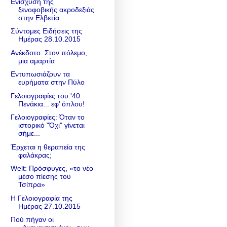
Ενίσχυση της
ξενοφοβικής ακροδεξιάς
στην Ελβετία
Σύντομες Ειδήσεις της
Ημέρας 28.10.2015
Ανέκδοτο: Στον πόλεμο,
μια αμαρτία
Εντυπωσιάζουν τα
ευρήματα στην Πύλο
Γελοιογραφίες του '40:
Πενάκια... εφ’ όπλου!
Γελοιογραφίες: Όταν το
ιστορικό "Όχι" γίνεται
σήμε...
Έρχεται η θεραπεία της
φαλάκρας;
Welt: Πρόσφυγες, «το νέο
μέσο πίεσης του
Τσίπρα»
Η Γελοιογραφία της
Ημέρας 27.10.2015
Πού πήγαν οι