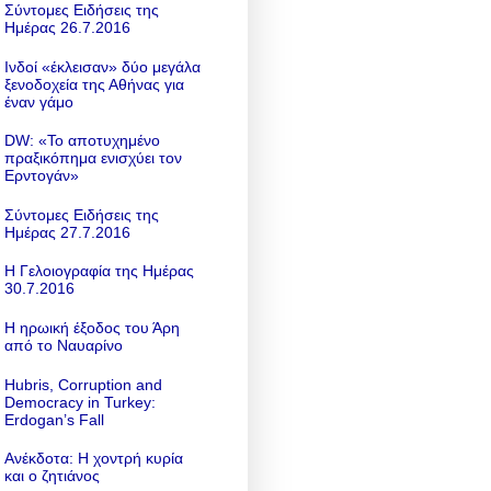
Σύντομες Ειδήσεις της
Ημέρας 26.7.2016
Ινδοί «έκλεισαν» δύο μεγάλα
ξενοδοχεία της Αθήνας για
έναν γάμο
DW: «To αποτυχημένο
πραξικόπημα ενισχύει τον
Ερντογάν»
Σύντομες Ειδήσεις της
Ημέρας 27.7.2016
Η Γελοιογραφία της Ημέρας
30.7.2016
Η ηρωική έξοδος του Άρη
από το Ναυαρίνο
Hubris, Corruption and
Democracy in Turkey:
Erdogan’s Fall
Ανέκδοτα: Η χοντρή κυρία
και ο ζητιάνος