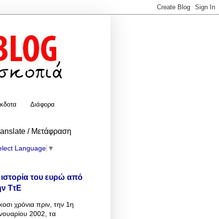
κδοτα
Διάφορα
ranslate / Μετάφραση
elect Language
▼
 ιστορία του ευρώ από
ην ΤτΕ
κοσι χρόνια πριν, την 1η
νουαρίου 2002, τα