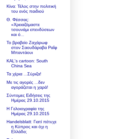
Κίνα: Τέλος στην πολιτική
του ενός παιδιού
Θ. Φέσσας:
«Χρειαζόμαστε
τσουνάμι επενδύσεων
και ό...
Το βραβείο Ζαχάρωφ
στον Σαουδάραβα Ραΐφ
Μπαντάουι
KAL's cartoon: South
China Sea
Τα χέρια ...Σύριζα!
Με τις αγορές ...δεν
αγοράζεται η χαρά!
Σύντομες Ειδήσεις της
Ημέρας 29.10.2015
Η Γελοιογραφία της
Ημέρας 29.10.2015
Handelsblatt: Γιατί πέτυχε
η Κύπρος και όχι η
Ελλάδα;