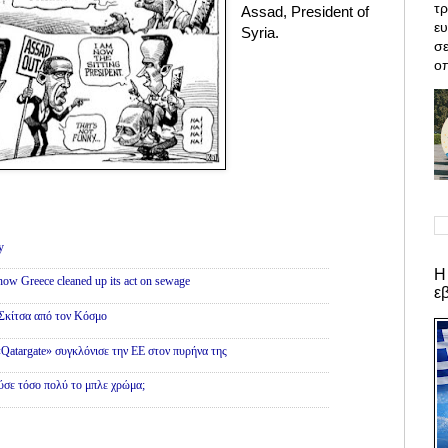
τρ
Assad, President of
ε
Syria.
σε
οπ
y
Η
 how Greece cleaned up its act on sewage
ε
Σκίτσα από τον Κόσμο
 «Qatargate» συγκλόνισε την ΕΕ στον πυρήνα της
ύσε τόσο πολύ το μπλε χρώμα;