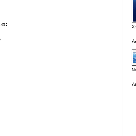
ια:
Χ
υ
Α
Νέ
Δ