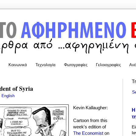
Κοινωνικά
Τεχνολογία
Φωτογραφίες
Γελοιογραφίες
Ανέ
T
dent of Syria
S
:
English
Kevin Kallaugher:
Η
τ
Cartoon from this
week's edition of
Εί
Ια
The Economist
on