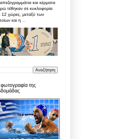
απεζογραμμάτια και κέρματα
υρώ τέθηκαν σε κυκλοφορία
 12 χώρες, μεταξύ των
οίων και η ...
 φωτογραφία της
βδομάδας