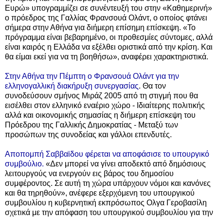
Ευρώ» υπογραμμίζει σε συνέντευξή του στην «Καθημερινή»
ο πρόεδρος της Γαλλίας Φρανσουά Ολάντ, ο οποίος φτάνει
σήμερα στην Αθήνα για διήμερη επίσημη επίσκεψη.
«Το
πρόγραμμα είναι βεβαρημένο, οι προθεσμίες σύντομες, αλλά
είναι καιρός η Ελλάδα να εξέλθει οριστικά από την κρίση. Και
θα είμαι εκεί για να τη βοηθήσω», αναφέρει χαρακτηριστικά.
Στην Αθήνα την Πέμπτη ο Φρανσουά Ολάντ για την
ελληνογαλλική διακήρυξη συνεργασίας
.
Θα τον
συνοδεύσουν σμήνος Μιράζ 2005 από τη στιγμή που θα
εισέλθει στον ελληνικό εναέριο χώρο - Ιδιαίτερης πολιτικής
αλλά και οικονομικής σημασίας η διήμερη επίσκεψη του
Πρόεδρου της Γαλλικής Δημοκρατίας - Μεταξύ των
προσώπων της συνοδείας και γάλλοι επενδυτές.
Αποπομπή Σαββαϊδου φέρεται να αποφάσισε το υπουργικό
συμβούλιο.
«Δεν μπορεί να γίνει αποδεκτό από δημόσιους
λειτουργούς να ενεργούν εις βάρος του δημοσίου
συμφέροντος. Σε αυτή τη χώρα υπάρχουν νόμοι και κανόνες
και θα τηρηθούν», ανέφερε εξερχόμενη του υπουργικού
συμβουλίου η κυβερνητική εκπρόσωπος Ολγα Γεροβασίλη
σχετικά με την απόφαση του υπουργικού συμβουλίου για την