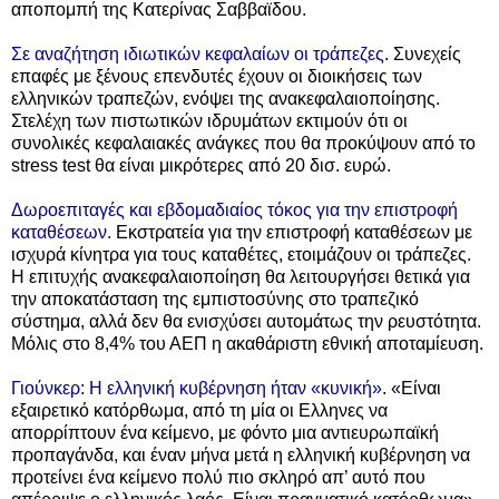
αποπομπή της Κατερίνας Σαββαϊδου.
Σε αναζήτηση ιδιωτικών κεφαλαίων οι τράπεζες
. Συνεχείς
επαφές με ξένους επενδυτές έχουν οι διοικήσεις των
ελληνικών τραπεζών, ενόψει της ανακεφαλαιοποίησης.
Στελέχη των πιστωτικών ιδρυμάτων εκτιμούν ότι οι
συνολικές κεφαλαιακές ανάγκες που θα προκύψουν από το
stress test θα είναι μικρότερες από 20 δισ. ευρώ.
Δωροεπιταγές και εβδομαδιαίος τόκος για την επιστροφή
καταθέσεων
. Εκστρατεία για την επιστροφή καταθέσεων με
ισχυρά κίνητρα για τους καταθέτες, ετοιμάζουν οι τράπεζες.
Η επιτυχής ανακεφαλαιοποίηση θα λειτουργήσει θετικά για
την αποκατάσταση της εμπιστοσύνης στο τραπεζικό
σύστημα, αλλά δεν θα ενισχύσει αυτομάτως την ρευστότητα.
Μόλις στο 8,4% του ΑΕΠ η ακαθάριστη εθνική αποταμίευση.
Γιούνκερ: Η ελληνική κυβέρνηση ήταν «κυνική»
. «Είναι
εξαιρετικό κατόρθωμα, από τη μία οι Ελληνες να
απορρίπτουν ένα κείμενο, με φόντο μια αντιευρωπαϊκή
προπαγάνδα, και έναν μήνα μετά η ελληνική κυβέρνηση να
προτείνει ένα κείμενο πολύ πιο σκληρό απ’ αυτό που