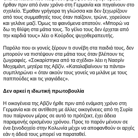
ήρθαν πριν από έναν χρόνο στη Γερμανία και πηγαίνουν στο
σχολείο. Έμαθαν γρήγορα τη γλώσσα και δεν ξεχωρίζουν
από τους συμμαθητές τους όταν παίζουν, τρώνε, χορεύουν
και γελάνε μαζί. Όμως τα φαινόμενα απατούν. «Μπορώ να
δω τη θλίψη στα μάτια τους. Το γέλιο τους δεν έρχεται από
την καρδιά τους» λέει ο Κούρδος ψυχοθεραπευτής.
Παρόλο που οι γονείς ξέρουν τι συνέβη στα παιδιά τους, δεν
μπορούν να πιστέψουν στα μάτια τους όταν βλέπουν τις
ζωγραφιές. «Σοκαρίστηκα από τα σχέδια» λέει η Νασρίν
Μοχαμάντ, μητέρα της Αβζίν. «Καταλαβαίνουν τα πάντα»
συμπληρώνει « όταν ακούν τους γονείς να μιλάνε με τους
παππούδες και τις γιαγιάδες».
Δεν αρκεί η ιδιωτική πρωτοβουλία
Η οικογένεια της Αβζίν ήρθε πριν από ενάμιση χρόνο στη
Γερμανία και σε αντίθεση με άλλες οικογένειες από τη Συρία
που παίρνουν μέρος σε αυτό το πρότζεκτ, έχει άδεια
παραμονής ορισμένου χρόνου. Προς το παρόν μένουν σε
ένα ξενοδοχείο στην Κολωνία μέχρι να αποφανθούν οι αρχές
εάν η άδειά τους μπορεί να παραταθεί.