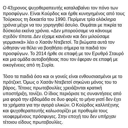
Ο 43χρονος ψυχοθεραπευτής καταλαβαίνει τον πόνο των
προσφύγων. Είναι Κούρδος και ήρθε κυνηγημένος από τους
Τούρκους τη δεκαετία του 1990. Περίμενε τρία ολόκληρα
χρόνια μέχρι να του χορηγηθεί άσυλο. Θυμάται με πικρία τα
δύσκολα εκείνα χρόνια. «Δεν μπορούσαμε να κάνουμε
σχεδόν τίποτα. Δεν είχαμε κανέναν και δεν μιλούσαμε
γερμανικά» λέει ο Χασάν Ντεβετσί. Τα βιώματα αυτά τον
ώθησαν να θέλει να βοηθήσει σήμερα τα παιδιά τον
προσφύγων. Το 2014 ήρθε σε επαφή με τον Ερυθρό Σταυρό
και μια ομάδα αυτοβοήθειας που τον έφεραν σε επαφή με
οικογένειες από τη Συρία.
Τόσο τα παιδιά όσο και οι γονείς είναι ενθουσιασμένοι με το
πρότζεκτ. Όμως ο Χασάν Ντεβετσί σηκώνει μόνος του το
βάρος. Τέτοιες πρωτοβουλίες χρειάζονται κρατική
υποστήριξη, τονίζει. Ο ίδιος περιόρισε τις συναντήσεις από
μια φορά την εβδομάδα σε δυο φορές το μήνα γιατί δεν έχει
τα χρήματα για την αγορά υλικών. Ο Κούρδος καλλιτέχνης
και ψυχοθεραπευτής καλωσορίζει με προθυμία τους
νεοφερμένους πρόσφυγες. Στην εποχή του δεν υπήρχαν
τέτοιου είδους πρωτοβουλίες.