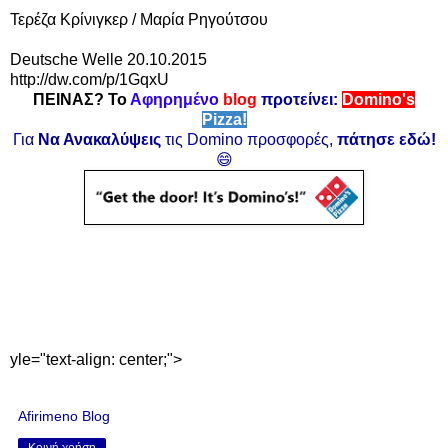
Τερέζα Κρίνιγκερ / Μαρία Ρηγούτσου
Deutsche Welle 20.10.2015
http://dw.com/p/1GqxU
ΠΕΙΝΑΣ? Το
Αφηρημένο
blog
προτείνει:
Domino's
Pizza!
Για
Να Ανακαλύψεις
τις Domino προσφορές,
πάτησε εδώ!
😄
yle="text-align: center;">
Afirimeno Blog
Κοινή χρήση