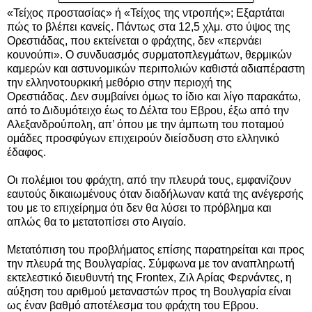
«Τείχος προστασίας» ή «Τείχος της ντροπής»;
Εξαρτάται
πώς το βλέπει κανείς. Πάντως σ
τα 12,5 χλμ. στο ύψος της
Ορεστιάδας, που εκτείνεται ο φράχτης, δεν «περνάει
κουνούπι». Ο συνδυασμός συρματοπλεγμάτων, θερμικών
καμερών και αστυνομικών περιπολιών καθιστά αδιαπέραστη
την ελληνοτουρκική μεθόριο στην περιοχή της
Ορεστιάδας. Δεν συμβαίνει όμως το ίδιο και λίγο παρακάτω,
από το Διδυμότειχο έως το Δέλτα του Εβρου, έξω από την
Αλεξανδρούπολη, απ’ όπου με την άμπωτη του ποταμού
ομάδες προσφύγων επιχειρούν διείσδυση στο ελληνικό
έδαφος.
Οι πολέμιοι του φράχτη, από την πλευρά τους, εμφανίζουν
εαυτούς δικαιωμένους όταν διαδήλωναν κατά της ανέγερσής
του με το επιχείρημα ότι δεν θα λύσει το πρόβλημα και
απλώς θα το μετατοπίσει στο Αιγαίο.
Μετατόπιση του προβλήματος επίσης παρατηρείται και προς
την πλευρά της
Βουλγαρίας. Σ
ύμφωνα με τον αναπληρωτή
εκτελεστικό διευθυντή της Frontex, Ζιλ Αρίας Φερνάντες, η
αύξηση του αριθμού μεταναστών προς τη Βουλγαρία είναι
ως έναν βαθμό αποτέλεσμα του φράχτη του Εβρου.