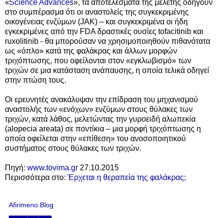
«
Science Advances
», τα αποτελέσματα της μελέτης οδηγούν
στο συμπέρασμα ότι οι αναστολείς της συγκεκριμένης
οικογένειας ενζύμων (JAK) – και συγκεκριμένα οι ήδη
εγκεκριμένες από την FDA δραστικές ουσίες tofacitinib και
ruxolitinib - θα μπορούσαν να χρησιμοποιηθούν πιθανότατα
ως «όπλο» κατά της φαλάκρας και άλλων μορφών
τριχόπτωσης, που οφείλονται στον «εγκλωβισμό» των
τριχών σε μια κατάσταση ανάπαυσης, η οποία τελικά οδηγεί
στην πτώση τους.
Οι ερευνητές ανακάλυψαν την επίδραση του μηχανισμού
αναστολής των «ενόχων» ενζύμων στους θύλακες των
τριχών, κατά λάθος, μελετώντας την γυροειδή αλωπεκία
(alopecia areata) σε ποντίκια – μια μορφή τριχόπτωσης η
οποία οφείλεται στην «επίθεση» του ανοσοποιητικού
συστήματος στους θύλακες των τριχών.
Πηγή:
www.tovima.gr
27.10.2015
Περισσότερα στο:
Έρχεται η θεραπεία της φαλάκρας;
Afirimeno Blog