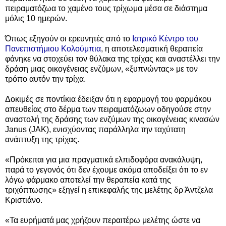
πειραματόζωα το χαμένο τους τρίχωμα μέσα σε διάστημα
μόλις 10 ημερών.
Όπως εξηγούν οι ερευνητές από το
Ιατρικό Κέντρο του
Πανεπιστήμιου Κολούμπια
, η αποτελεσματική θεραπεία
φάνηκε να στοχεύει τον θύλακα της τρίχας και αναστέλλει την
δράση μιας οικογένειας ενζύμων, «ξυπνώντας» με τον
τρόπο αυτόν την τρίχα.
Δοκιμές σε ποντίκια έδειξαν ότι η εφαρμογή του φαρμάκου
απευθείας στο δέρμα των πειραματόζωων οδηγούσε στην
αναστολή της δράσης των ενζύμων της οικογένειας κινασών
Janus (JAK), ενισχύοντας παράλληλα την ταχύτατη
ανάπτυξη της τρίχας.
«Πρόκειται για μια πραγματικά ελπιδοφόρα ανακάλυψη,
παρά το γεγονός ότι δεν έχουμε ακόμα αποδείξει ότι το εν
λόγω φάρμακο αποτελεί την θεραπεία κατά της
τριχόπτωσης» εξηγεί η επικεφαλής της μελέτης δρ Άντζελα
Κριστιάνο.
«Τα ευρήματά μας χρήζουν περαιτέρω μελέτης ώστε να