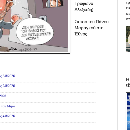
τρ
Τρύφωνα
ε
Αλεξιάδη)
σε
οπ
Σκίτσο του Πάνου
Μαραγκού στο
Έθνος
ες
ς 3/8/2026
Η
ε
ς 2/8/2026
/2026
α του Μήνα
ς 4/8/2026