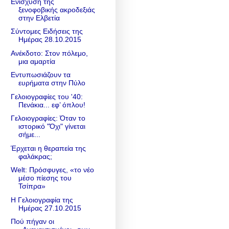
Ενίσχυση της
ξενοφοβικής ακροδεξιάς
στην Ελβετία
Σύντομες Ειδήσεις της
Ημέρας 28.10.2015
Ανέκδοτο: Στον πόλεμο,
μια αμαρτία
Εντυπωσιάζουν τα
ευρήματα στην Πύλο
Γελοιογραφίες του '40:
Πενάκια... εφ’ όπλου!
Γελοιογραφίες: Όταν το
ιστορικό "Όχι" γίνεται
σήμε...
Έρχεται η θεραπεία της
φαλάκρας;
Welt: Πρόσφυγες, «το νέο
μέσο πίεσης του
Τσίπρα»
Η Γελοιογραφία της
Ημέρας 27.10.2015
Πού πήγαν οι