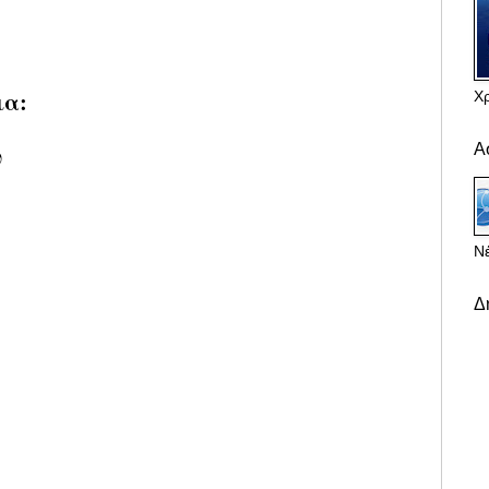
ια:
Χ
Α
υ
Νέ
Δ