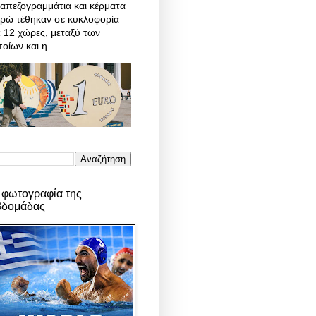
απεζογραμμάτια και κέρματα
υρώ τέθηκαν σε κυκλοφορία
 12 χώρες, μεταξύ των
οίων και η ...
 φωτογραφία της
βδομάδας