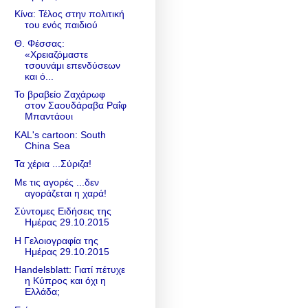
Κίνα: Τέλος στην πολιτική
του ενός παιδιού
Θ. Φέσσας:
«Χρειαζόμαστε
τσουνάμι επενδύσεων
και ό...
Το βραβείο Ζαχάρωφ
στον Σαουδάραβα Ραΐφ
Μπαντάουι
KAL's cartoon: South
China Sea
Τα χέρια ...Σύριζα!
Με τις αγορές ...δεν
αγοράζεται η χαρά!
Σύντομες Ειδήσεις της
Ημέρας 29.10.2015
Η Γελοιογραφία της
Ημέρας 29.10.2015
Handelsblatt: Γιατί πέτυχε
η Κύπρος και όχι η
Ελλάδα;