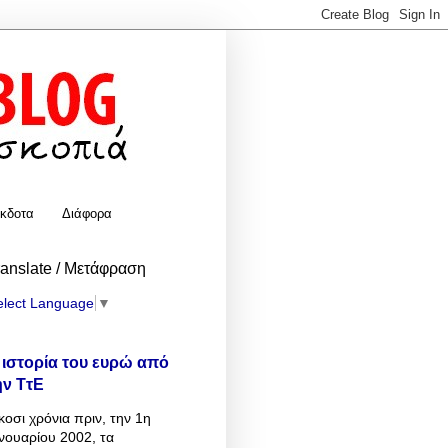
κδοτα
Διάφορα
ranslate / Μετάφραση
elect Language
▼
 ιστορία του ευρώ από
ην ΤτΕ
κοσι χρόνια πριν, την 1η
νουαρίου 2002, τα