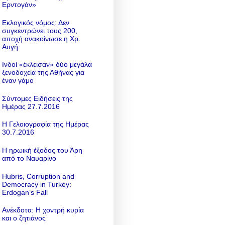
Ερντογάν»
Εκλογικός νόμος: Δεν
συγκεντρώνει τους 200,
αποχή ανακοίνωσε η Χρ.
Αυγή
Ινδοί «έκλεισαν» δύο μεγάλα
ξενοδοχεία της Αθήνας για
έναν γάμο
Σύντομες Ειδήσεις της
Ημέρας 27.7.2016
Η Γελοιογραφία της Ημέρας
30.7.2016
Η ηρωική έξοδος του Άρη
από το Ναυαρίνο
Hubris, Corruption and
Democracy in Turkey:
Erdogan’s Fall
Ανέκδοτα: Η χοντρή κυρία
και ο ζητιάνος