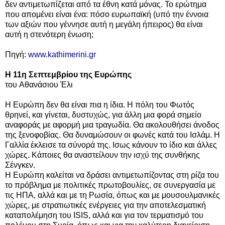
δεν αντιμετωπίζεται από τα έθνη κατά μόνας. Το ερώτημα
που απομένει είναι ένα: πόσο ευρωπαϊκή (υπό την έννοια
των αξιών που γέννησε αυτή η μεγάλη ήπειρος) θα είναι
αυτή η στενότερη ένωση;
Πηγή:
www.kathimerini.gr
Η 11η Σεπτεμβρίου της Ευρώπης
του
Αθανάσιου Έλι
Η Ευρώπη δεν θα είναι πια η ίδια. Η πόλη του Φωτός
θρηνεί, και γίνεται, δυστυχώς, για άλλη μια φορά σημείο
αναφοράς με αφορμή μια τραγωδία. Θα ακολουθήσει άνοδος
της ξενοφοβίας. Θα δυναμώσουν οι φωνές κατά του Ισλάμ. Η
Γαλλία έκλεισε τα σύνορά της. Ισως κάνουν το ίδιο και άλλες
χώρες. Κάποιες θα αναστείλουν την ισχύ της συνθήκης
Σένγκεν.
Η Ευρώπη καλείται να δράσει αντιμετωπίζοντας στη ρίζα του
το πρόβλημα με πολιτικές πρωτοβουλίες, σε συνεργασία με
τις ΗΠΑ, αλλά και με τη Ρωσία, όπως και με μουσουλμανικές
χώρες, με στρατιωτικές ενέργειες για την αποτελεσματική
καταπολέμηση του ISIS, αλλά και για τον τερματισμό του