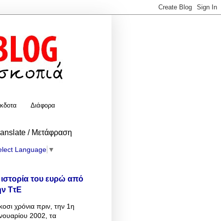
κδοτα
Διάφορα
ranslate / Μετάφραση
elect Language
▼
 ιστορία του ευρώ από
ην ΤτΕ
κοσι χρόνια πριν, την 1η
νουαρίου 2002, τα