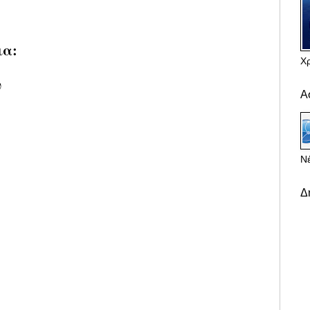
ια:
Χ
υ
Α
Νέ
Δ