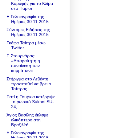
Κορυφής για το Κλίμα
στο Παρίσι
Η Γελοιογραφία της
Ημέρας 30.11.2015
Σύντομες Ειδήσεις της
Ημέρας 30.11.2015
Γκάφα Τσίπρα μέσω
Twitter
Γ. Στουρνάρας:
«Απαραίτητη η
συναίνεση των
κομμάτων»
Στήριγμα στο Λεβέντη
προσπαθεί να βρει ο
Τσίπρας
Γιατί η Τουρκία κατέρριψε
το ρωσικό Sukhoi SU-
24;
Άγιος Βασίλης έκλεψε
ελικόπτερο στη
Βραζιλία!
Η Γελοιογραφία της
Ημέρας 29.11.2015