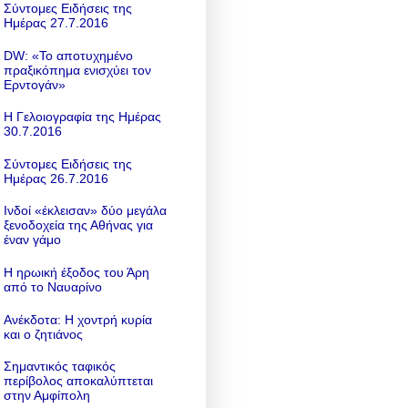
Σύντομες Ειδήσεις της
Ημέρας 27.7.2016
DW: «To αποτυχημένο
πραξικόπημα ενισχύει τον
Ερντογάν»
Η Γελοιογραφία της Ημέρας
30.7.2016
Σύντομες Ειδήσεις της
Ημέρας 26.7.2016
Ινδοί «έκλεισαν» δύο μεγάλα
ξενοδοχεία της Αθήνας για
έναν γάμο
Η ηρωική έξοδος του Άρη
από το Ναυαρίνο
Ανέκδοτα: Η χοντρή κυρία
και ο ζητιάνος
Σημαντικός ταφικός
περίβολος αποκαλύπτεται
στην Αμφίπολη