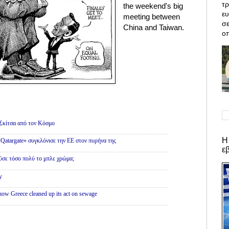
τρ
the weekend's big
ε
meeting between
σε
China and Taiwan.
οπ
Σκίτσα από τον Κόσμο
Η
 «Qatargate» συγκλόνισε την ΕΕ στον πυρήνα της
ε
ύσε τόσο πολύ το μπλε χρώμα;
y
 how Greece cleaned up its act on sewage