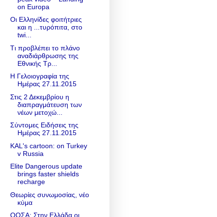
on Europa
Οι Ελληνίδες φοιτήτριες
και η ...τυρόπιτα, στο
twi...
Tι προβλέπει το πλάνο
αναδιάρθρωσης της
Εθνικής Τρ...
Η Γελοιογραφία της
Ημέρας 27.11.2015
Στις 2 Δεκεμβρίου η
διαπραγμάτευση των
νέων μετοχώ...
Σύντομες Ειδήσεις της
Ημέρας 27.11.2015
KAL's cartoon: on Turkey
v Russia
Elite Dangerous update
brings faster shields
recharge
Θεωρίες συνωμοσίας, νέο
κύμα
ΟΟΣΑ: Στην Ελλάδα οι