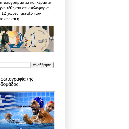
απεζογραμμάτια και κέρματα
υρώ τέθηκαν σε κυκλοφορία
 12 χώρες, μεταξύ των
οίων και η ...
 φωτογραφία της
βδομάδας