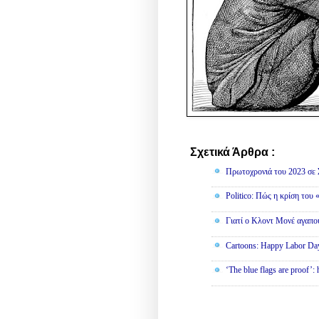
Σχετικά Άρθρα :
English
Πρωτοχρονιά του 2023 σε 
Politico: Πώς η κρίση του
Γιατί ο Κλοντ Μονέ αγαπο
Cartoons: Happy Labor Da
‘The blue flags are proof’: