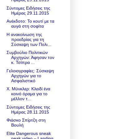
Σύντομες Ειδήσεις της
Ημέρας 29.11.2015
Ανέκδοτο: Το κουτί με τα
αυγά στη σοφίτα
Η ανακοίνωση της
προεδρίας για τη
Σύσκεψη των Πολι...
Συμβούλιο Πολιτικών
Αρχηγών: Άφησαν τον
κ. Τσίπρα ...
Γελοιογραφίες: Σύσκεψη
Αρχηγών για το
Ασφαλιστικό
Χ. Μύνκλερ: Κλειδί ένα
κοινό όραμα για το
μέλλον τ...
Σύντομες Ειδήσεις της
Ημέρας 28.11.2015
Φιάσκο Σπίρτζη στη
Βουλή
Elite Dangerous sneak
peak video – Landing