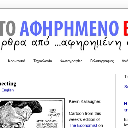
Κοινωνικά
Τεχνολογία
Φωτογραφίες
Γελοιογραφίες
Ανέ
T
meeting
S
:
English
Kevin Kallaugher:
Η
τ
Cartoon from this
week's edition of
Εί
Ια
The Economist
on