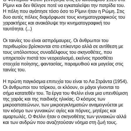
Ρίμινι και δεν θέλησε ποτέ να εγκαταλείψει την πατρίδα του.
Η πόλη που αγάπησε τόσο όσο το Ρίμινι ήταν η Ρώμη. Στις
δυο αυτές πόλεις διαμόρφωσε τους κινηματογραφικούς του
χαρακτήρες και ανακάλυψε την κινηματογραφική του
ταυτότητα. (...)
Οι ταινίες του είναι ασπρόμαυρες. Οι άνθρωποι του
περιθωρίου βρίσκονται στο επίκεντρο αλλά σε αντίθεση με
τους υπόλοιπους συναδέλφους του σκηνοθέτες, που
υπηρετούν πιστά τον νεορεαλισμό, εκείνος προσθέτει
στοιχεία ποίησης, φαντασίας, παραμυθιού και μαγείας στις
ταινίες του.
Η πρώτη παγκόσμια επιτυχία του είναι το Λα Στράντα (1954).
Οι άνθρωποι του τσίρκου, οι κλόουν, οι μάγοι γίνονται το
σήμα κατατεθέν του. Τα έργα του Φελίνι είναι μια υπενθύμιση
της χαράς και της παιδικής ηλικίας. Ο κόσμος των
μικροαπατεώνων, των μικροεγκληματιών αναμειγνύεται με
τον κόσμο των γυναικών: αγίες και πόρνες, μητέρες και
αμαρτωλές. Ο Φελίνι ήταν ο σκηνοθέτης των γυναικών αλλά
και των ανδρών που αναζητούσαν νόημα στη ζωή τους.