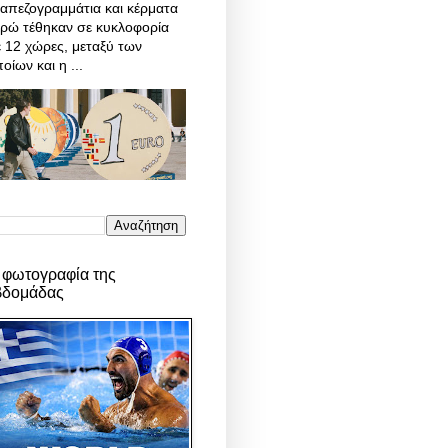
απεζογραμμάτια και κέρματα
υρώ τέθηκαν σε κυκλοφορία
 12 χώρες, μεταξύ των
οίων και η ...
 φωτογραφία της
βδομάδας