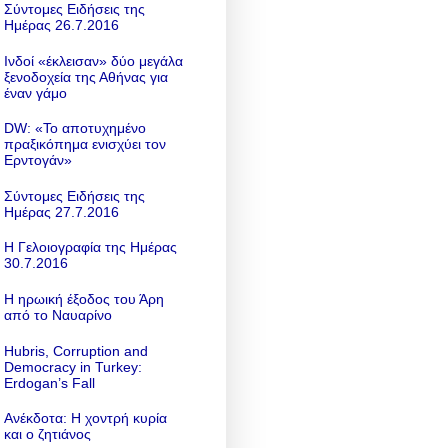
Σύντομες Ειδήσεις της
Ημέρας 26.7.2016
Ινδοί «έκλεισαν» δύο μεγάλα
ξενοδοχεία της Αθήνας για
έναν γάμο
DW: «To αποτυχημένο
πραξικόπημα ενισχύει τον
Ερντογάν»
Σύντομες Ειδήσεις της
Ημέρας 27.7.2016
Η Γελοιογραφία της Ημέρας
30.7.2016
Η ηρωική έξοδος του Άρη
από το Ναυαρίνο
Hubris, Corruption and
Democracy in Turkey:
Erdogan’s Fall
Ανέκδοτα: Η χοντρή κυρία
και ο ζητιάνος