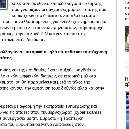
τρ
επέκταση σε εθνικό επίπεδο λόγω της έξαρσης
ε
που γνωρίζουν οι σύγχρονες μορφές απάτης που
σε
κυριαρχούν στο διαδίκτυο. Στο πλαίσιο αυτό
οπ
ς στους συναλλασσόμενους για ενδελεχή ενημέρωση και
οινωνία μέσω ηλεκτρονικών μηνυμάτων, στην παροχή
ίτους, στην επιλογή PIN και γενικότερα στη
σα κοινωνικής δικτύωσης.
αλλαγών σε ιστορικά υψηλά επίπεδα και ταυτόχρονη
πάτης
αιτίας και της πανδημίας έχουν αυξηθεί ραγδαία οι
ακτικών ψηφιακών δικτύων, σε ιστορικά μάλιστα
Η
ιμάται ότι θα παραμείνει και μετά το τέλος της
ε
άτης κάνουν την εμφάνιση τους διεθνώς αλλά και στην
έρεται με αφορμή την εκστρατεία ενημέρωσης και
ού για τις απάτες στον «κυβερνοχώρο» (cyber scams)
 σε συνεργασία με την Ευρωπαϊκή Τραπεζική
ίσιο του Ευρωπαϊκού Μήνα Ασφάλειας στον