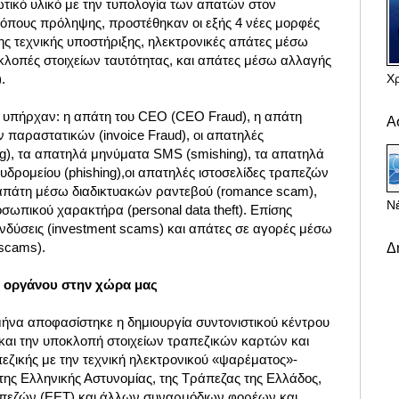
ικό υλικό με την τυπολογία των απατών στον
όπους πρόληψης, προστέθηκαν οι εξής 4 νέες μορφές
ης τεχνικής υποστήριξης, ηλεκτρονικές απάτες μέσω
κλοπές στοιχείων ταυτότητας, και απάτες μέσω αλλαγής
Χ
.
 υπήρχαν: η απάτη του CEO (CEO Fraud), η απάτη
Α
 παραστατικών (invoice Fraud), οι απατηλές
ng), τα απατηλά μηνύματα SMS (smishing), τα απατηλά
δρομείου (phishing),οι απατηλές ιστοσελίδες τραπεζών
η απάτη μέσω διαδικτυακών ραντεβού (romance scam),
Νέ
ωπικού χαρακτήρα (personal data theft). Επίσης
ενδύσεις (investment scams) και απάτες σε αγορές μέσω
 scams).
Δ
ύ οργάνου στην χώρα μας
ήνα αποφασίστηκε η δημιουργία συντονιστικού κέντρου
ς και την υποκλοπή στοιχείων τραπεζικών καρτών και
εζικής με την τεχνική ηλεκτρονικού «ψαρέματος»-
 της Ελληνικής Αστυνομίας, της Τράπεζας της Ελλάδος,
πεζών (ΕΕΤ) και άλλων συναρμόδιων φορέων και