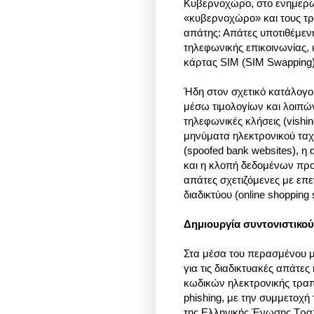
Κυβερνοχώρο, στο ενημερωτ
«κυβερνοχώρο» και τους τρ
απάτης: Απάτες υποτιθέμεν
τηλεφωνικής επικοινωνίας, 
κάρτας SIM (SIM Swapping)
Ήδη στον σχετικό κατάλογο
μέσω τιμολογίων και λοιπών
τηλεφωνικές κλήσεις (vishi
μηνύματα ηλεκτρονικού ταχυ
(spoofed bank websites), 
και η κλοπή δεδομένων προσ
απάτες σχετιζόμενες με επ
διαδικτύου (online shopping
Δημιουργία συντονιστικο
Στα μέσα του περασμένου μ
για τις διαδικτυακές απάτε
κωδικών ηλεκτρονικής τραπ
phishing, με την συμμετοχή
της Ελληνικής Ένωσης Τρα