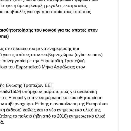
στηκε η άμεση έναρξη μεγάλης εκστρατείας
ε συμβουλές για την προστασία τους από τους
ισθητοποίησης του κοινού για τις απάτες στον
ams)
εις στο πλαίσιο του μήνα ενημέρωσης και
ού για τις απάτες στον «κυβερνοχώρο» (cyber scams)
 σε συνεργασία με την Ευρωπαϊκή Τραπεζική
ίσιο του Ευρωπαϊκού Μήνα Ασφάλειας στον
νικής Ένωσης Τραπεζών ΕΕΤ
Details/1509) υπάρχουν παραπομπές για αναλυτική
της Europol για την ενημέρωση και ευαισθητοποίηση
στον κυβερνοχώρο. Επίσης η ανακοίνωση της Europol και
ική έκδοση) καθώς και το νέο ενημερωτικό υλικό της
Επίσης το παλαιό (ήδη από το 2018) ενημερωτικό υλικό
κά.