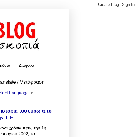
κδοτα
Διάφορα
ranslate / Μετάφραση
elect Language
▼
 ιστορία του ευρώ από
ην ΤτΕ
κοσι χρόνια πριν, την 1η
νουαρίου 2002, τα