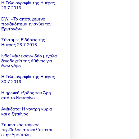
Η Γελοιογραφία της Ημέρας
26.7.2016
DW: «To αποτυχημένο
πραξικόπημα ενισχύει τον
Ερντογάν»
Σύντομες Ειδήσεις της
Ημέρας 26.7.2016
Ινδοί «έκλεισαν» δύο μεγάλα
ξενοδοχεία της Αθήνας για
έναν γάμο
Η Γελοιογραφία της Ημέρας
30.7.2016
Η ηρωική έξοδος του Άρη
από το Ναυαρίνο
Ανέκδοτα: Η χοντρή κυρία
και ο ζητιάνος
Σημαντικός ταφικός
περίβολος αποκαλύπτεται
στην Αμφίπολη