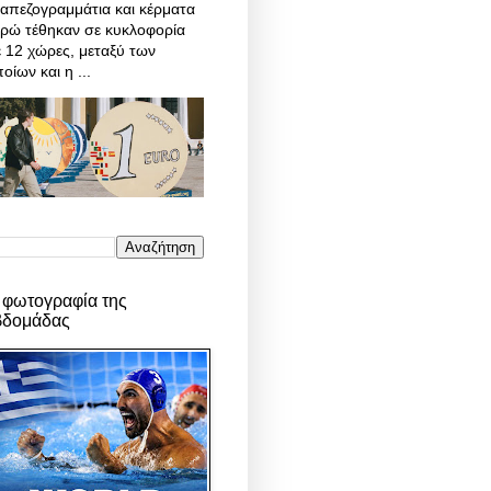
απεζογραμμάτια και κέρματα
υρώ τέθηκαν σε κυκλοφορία
 12 χώρες, μεταξύ των
οίων και η ...
 φωτογραφία της
βδομάδας