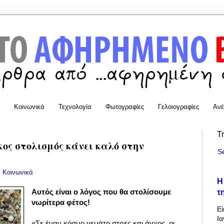
Κοινωνικά
Τεχνολογία
Φωτογραφίες
Γελοιογραφίες
Ανέ
T
ος στολισμός κάνει καλό στην
S
:
Κοινωνικά
Η
τ
Αυτός είναι ο λόγος που θα στολίσουμε
νωρίτερα φέτος!
Εί
Ια
«Σε έναν κόσμο γεμάτο στρες και άγχος, οι