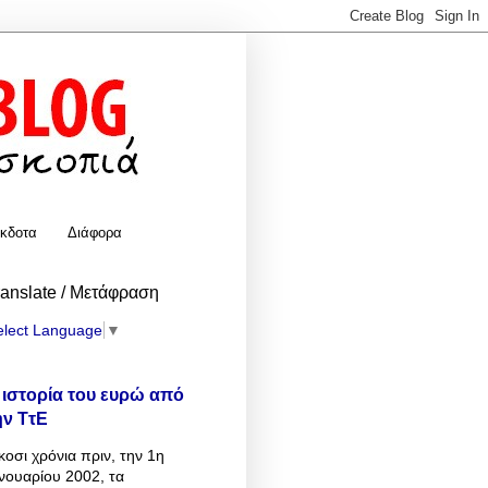
κδοτα
Διάφορα
ranslate / Μετάφραση
elect Language
▼
 ιστορία του ευρώ από
ην ΤτΕ
κοσι χρόνια πριν, την 1η
νουαρίου 2002, τα