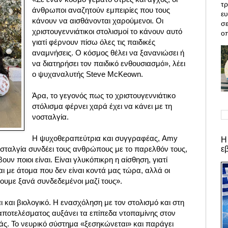
τρ
άνθρωποι αναζητούν εμπειρίες που τους
ε
κάνουν να αισθάνονται χαρούμενοι. Οι
σε
χριστουγεννιάτικοι στολισμοί το κάνουν αυτό
οπ
γιατί φέρνουν πίσω όλες τις παιδικές
αναμνήσεις. Ο κόσμος θέλει να ξανανιώσει ή
να διατηρήσει τον παιδικό ενθουσιασμό», λέει
ο ψυχαναλυτής Steve McKeown.
Άρα, το γεγονός πως το χριστουγεννιάτικο
στόλισμα φέρνει χαρά έχει να κάνει με τη
νοσταλγία.
Η ψυχοθεραπεύτρια και συγγραφέας, Amy
Η
ε
οσταλγία συνδέει τους ανθρώπους με το παρελθόν τους,
ν ποιοι είναι. Είναι γλυκόπικρη η αίσθηση, γιατί
ι με άτομα που δεν είναι κοντά μας τώρα, αλλά οι
ουμε ξανά συνδεδεμένοι μαζί τους».
ι και βιολογικό. Η ενασχόληση με τον στολισμό και στη
αποτελέσματος αυξάνει τα επίπεδα ντοπαμίνης στον
άς. Το νευρικό σύστημα «ξεσηκώνεται» και παράγει