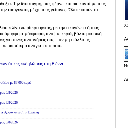
δοξία. Την ίδια στιγμή, μας φέρνει και πιο κοντά με τους
ν οικογένεια, μέχρι τους γείτονες. Όλοι κοιτούν το
Χ
ολίσετε λίγο νωρίτερα φέτος, με την οικογένεια ή τους
μια όμορφη ατμόσφαιρα, ανάψτε κεριά, βάλτε μουσική
Α
ες γιορτινές αναμνήσεις σας – αν μη τι άλλο τις
με περισσότερο ανάγκη από ποτέ.
γεννιάτικες εκδηλώσεις στη Βιέννη
Νέ
Δ
αζιέρα με 87.000 ευρώ
ρας 5/8/2026
ρας 7/8/2026
χει εξαφανιστεί στην Ευρώπη
ρας 6/8/2026