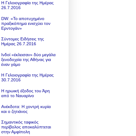
Η Γελοιογραφία της Ημέρας
26.7.2016
DW: «To αποτυχημένο
πραξικόπημα ενισχύει τον
Ερντογάν»
Σύντομες Ειδήσεις της
Ημέρας 26.7.2016
Ινδοί «έκλεισαν» δύο μεγάλα
ξενοδοχεία της Αθήνας για
έναν γάμο
Η Γελοιογραφία της Ημέρας
30.7.2016
Η ηρωική έξοδος του Άρη
από το Ναυαρίνο
Ανέκδοτα: Η χοντρή κυρία
και ο ζητιάνος
Σημαντικός ταφικός
περίβολος αποκαλύπτεται
στην Αμφίπολη