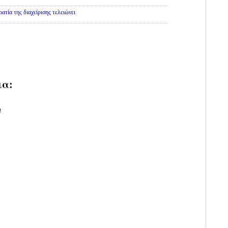
τία της διαχείρισης τελειώνει
ια:
υ