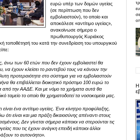
τρ
ευρώ υπέρ των δομών υγείας
ε
(σε περίπτωση που δεν
σε
εμβολιαστούν), το οποίο και
οπ
αποκάλεσε «αντίτιμο υγείας»,
ανακοίνωσε σήμερα ο
πρωθυπουργός Κυριάκος
κή τοποθέτησή του κατά την συνεδρίαση του υπουργικού
ίπε:
ες, άνω των 60 ετών που δεν έχουν εμβολιαστεί θα
υ, να έχουν κλείσει το ραντεβού τους να κάνουν την
υτη προτεραιότητα στο σύστημα για να εμβολιαστούν
μήνα θα επιβάλλεται διοικητικό πρόστιμο 100 ευρώ το
Η
α από την ΑΑΔΕ. Και με νόμο τα χρήματα αυτά θα
ε
ικό ταμείο το οποίο θα χρηματοδοτεί τα νοσοκομεία μας.
τι είναι ένα αντίτιμο υγείας. Ένα κίνητρο προφύλαξης,
ω ότι είναι και μια πράξη δικαιοσύνης απέναντι στους
σμένους. Δεν γίνεται σήμερα κάποιοι να στερούνται τις
γείας που τις έχουν ανάγκη επειδή κάποιοι άλλοι
ράξουν το αυτονόητο».