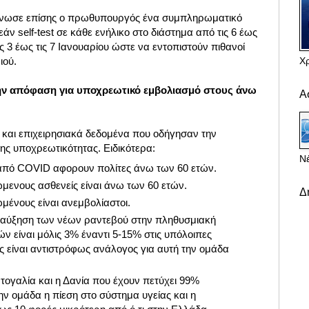
ίνωσε επίσης ο πρωθυπουργός ένα συμπληρωματικό
άν self-test σε κάθε ενήλικο στο διάστημα από τις 6 έως
ις 3 έως τις 7 Ιανουαρίου ώστε να εντοπιστούν πιθανοί
Χ
ιού.
την απόφαση για υποχρεωτικό εμβολιασμό στους άνω
Α
 και επιχειρησιακά δεδομένα που οδήγησαν την
ς υποχρεωτικότητας. Ειδικότερα:
Νέ
 από COVID αφορουν πολίτες άνω των 60 ετών.
μενους ασθενείς είναι άνω των 60 ετών.
Δ
μένους είναι ανεμβολίαστοι.
η αύξηση των νέων ραντεβού στην πληθυσμιακή
ν είναι μόλις 3% έναντι 5-15% στις υπόλοιπες
ος είναι αντιστρόφως ανάλογος για αυτή την ομάδα
ογαλία και η Δανία που έχουν πετύχει 99%
ην ομάδα η πίεση στο σύστημα υγείας και η