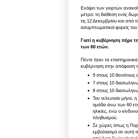
Ενόψει των γιορτών ανακο
μέτρο: τη διάθεση ενός δωρε
τις 12 Δεκεμβρίου και από τ
ασυμπτωματικοί φορείς του 
Γιατί η κυβέρνηση πήρε 
των 60 ετών.
Πέντε ήταν τα επιστημονικά
κυβέρνηση στην απόφαση τη
9 στους 10 θανάτους
7 στους 10 διασωληνω
8 στους 10 διασωληνω
Τον τελευταίο μήνα, 
ομάδα άνω των 60 ετώ
ηλικίες, ενώ ο κίνδυν
πληθυσμού.
Σε χώρες όπως η Πορτ
εμβολιασμό σε αυτή τ