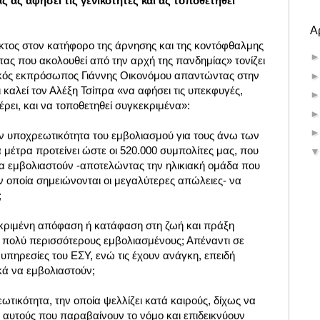
ς ας αφήσει τις γενικότητες και ας τοποθετηθεί
Α
κτος στον κατήφορο της άρνησης και της κοντόφθαλμης
ας που ακολουθεί από την αρχή της πανδημίας» τονίζει
ικός εκπρόσωπος Γιάννης Οικονόμου απαντώντας στην
 καλεί τον Αλέξη Τσίπρα
«
να αφήσει τις υπεκφυγές,
ρει, και να τοποθετηθεί συγκεκριμένα
»:
ν υποχρεωτικότητα του εμβολιασμού για τους άνω των
 μέτρα προτείνει ώστε οι 520.000 συμπολίτες μας, που
 εμβολιαστούν -αποτελώντας την ηλικιακή ομάδα που
ν οποία σημειώνονται οι μεγαλύτερες απώλειες- να
;
εκριμένη απόφαση ή κατάφαση στη ζωή και πράξη
ς πολύ περισσότερους εμβολιασμένους; Απέναντι σε
 υπηρεσίες του ΕΣΥ, ενώ τις έχουν ανάγκη, επειδή
κά να εμβολιαστούν;
τικότητα, την οποία ψελλίζει κατά καιρούς, δίχως να
 αυτούς που παραβαίνουν το νόμο και επιδεικνύουν