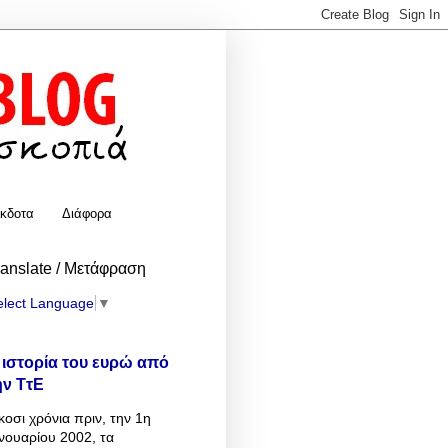
κδοτα
Διάφορα
ranslate / Μετάφραση
elect Language
▼
 ιστορία του ευρώ από
ην ΤτΕ
κοσι χρόνια πριν, την 1η
νουαρίου 2002, τα