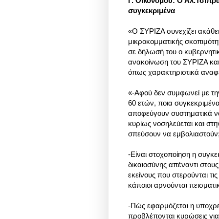
Γ. Οικονόμου: Ο Αλ.Τσίπρα
συγκεκριμένα
«Ο ΣΥΡΙΖΑ συνεχίζει ακάθε
μικροκομματικής σκοπιμότητ
σε δήλωσή του ο κυβερνητ
ανακοίνωση του ΣΥΡΙΖΑ και
όπως χαρακτηριστικά αναφέ
«-Αφού δεν συμφωνεί με τη
60 ετών, ποια συγκεκριμένα
αποφεύγουν συστηματικά να
κυρίως νοσηλεύεται και στη
σπεύσουν να εμβολιαστούν
-Είναι στοχοποίηση η συγκ
δικαιοσύνης απέναντι στου
εκείνους που στερούνται τις
κάποιοι αρνούνται πεισματι
-Πώς εφαρμόζεται η υποχρεω
προβλέπονται κυρώσεις για