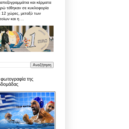
απεζογραμμάτια και κέρματα
υρώ τέθηκαν σε κυκλοφορία
 12 χώρες, μεταξύ των
οίων και η ...
 φωτογραφία της
βδομάδας