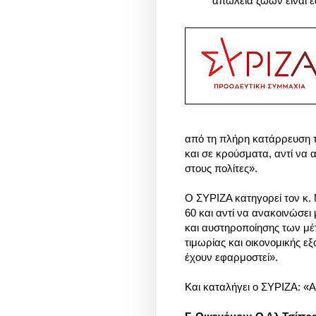
απώλεια ζωών είναι έ
από τη πλήρη κατάρρευση τ
και σε κρούσματα, αντί να α
στους πολίτες».
Ο ΣΥΡΙΖΑ κατηγορεί τον κ. 
60 και αντί να ανακοινώσει
και αυστηροποίησης των μέ
τιμωρίας και οικονομικής ε
έχουν εφαρμοστεί».
Και καταλήγει ο ΣΥΡΙΖΑ: 