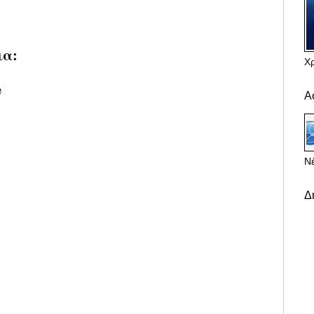
ια:
Χ
υ
Α
Νέ
Δ