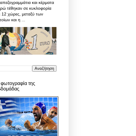
απεζογραμμάτια και κέρματα
υρώ τέθηκαν σε κυκλοφορία
 12 χώρες, μεταξύ των
οίων και η ...
 φωτογραφία της
βδομάδας