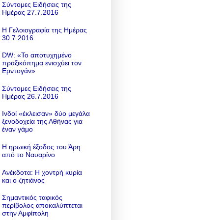
Σύντομες Ειδήσεις της
Ημέρας 27.7.2016
Η Γελοιογραφία της Ημέρας
30.7.2016
DW: «To αποτυχημένο
πραξικόπημα ενισχύει τον
Ερντογάν»
Σύντομες Ειδήσεις της
Ημέρας 26.7.2016
Ινδοί «έκλεισαν» δύο μεγάλα
ξενοδοχεία της Αθήνας για
έναν γάμο
Η ηρωική έξοδος του Άρη
από το Ναυαρίνο
Ανέκδοτα: Η χοντρή κυρία
και ο ζητιάνος
Σημαντικός ταφικός
περίβολος αποκαλύπτεται
στην Αμφίπολη