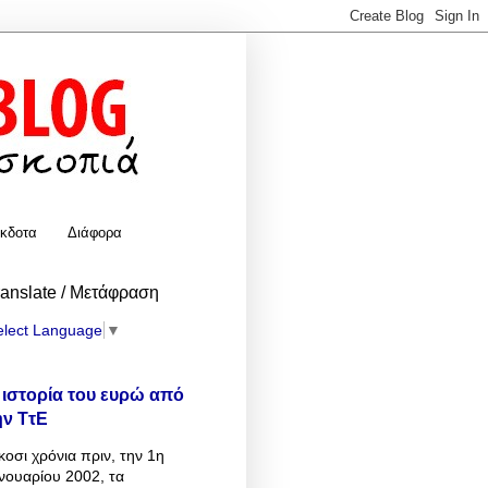
κδοτα
Διάφορα
ranslate / Μετάφραση
elect Language
▼
 ιστορία του ευρώ από
ην ΤτΕ
κοσι χρόνια πριν, την 1η
νουαρίου 2002, τα