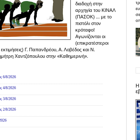
τρ
διαδοχή στην
ε
αρχηγία του ΚΙΝΑΛ
σε
(ΠΑΣΟΚ) ... με το
οπ
πιστόλι στον
κρόταφο!
Αγωνίζονται οι
(επικρατέστεροι
εκτιμήσεις) Γ. Παπανδρέου, Α. Λοβέδος και Ν.
ημήτρη Χαντζόπουλου στην «Καθημερινή».
ες
ς 6/8/2026
Η
ς 4/8/2026
ε
ς 3/8/2026
ς 2/8/2026
/2026