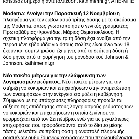
κατέθεσε σήμερα η αντιπολίτευση. kathimerini.gr, ΑΠΕ-ΜΠΕ
Moderna: Aνοίγει την Παρασκευή 12 Νοεμβρίου
η
πλατφόρμα για τον εμβολιασμό τρίτης δόσης με το σκεύασμα
της Moderna, όπως γνωστοποίησε ο γενικός γραμματέας
Πρωτοβάθμιας Φροντίδας, Μάριος Θεμιστοκλέους. Η
σχετική πλατφόρμα για την τρίτη δόση έχει ανοίξει από την
περασμένη εβδομάδα για όσους πολίτες είναι άνω των 18
έχουν και συμπληρώσει έξι μήνες από τη δεύτερη δόση ή
δύο μήνες από τη χορήγηση του μονοδοσικού Johnson &
Johnson. kathimerini.gr
Νέο πακέτο μέτρων για την ελάφρυνση των
λογαριασμών ρεύματος.
Νέο πακέτο μέτρων για την
στήριξη νοικοκυριών και επιχειρήσεων στην αντιμετώπιση
των ανατιμήσεων στην ενέργεια ετοιμάζει η κυβέρνηση.
Σύμφωνα με τις υπάρχουσες πληροφορίες προωθείται
αύξηση της επιδότησης στους λογαριασμούς ρεύματος των
νοικοκυριών και επιχειρήσεων η οποία ξεκίνησε να
εφαρμόζεται από τον Σεπτέμβριο, ενώ για τις μεγαλύτερες
επιχειρήσεις που τροφοδοτούνται από το δίκτυο μέσης
τάσης μελετάται σε πρώτη φάση η αναστολή πληρωμής
ορισμένων ρυθμιζόμενων χρεώσεων που περιλαμβάνονται