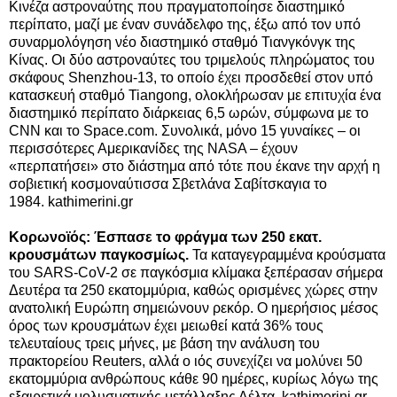
Κινέζα αστροναύτης που πραγματοποίησε διαστημικό
περίπατο, μαζί με έναν συνάδελφο της, έξω από τον υπό
συναρμολόγηση νέο διαστημικό σταθμό Τιανγκόνγκ της
Κίνας. Οι δύο αστροναύτες του τριμελούς πληρώματος του
σκάφους Shenzhou-13, το οποίο έχει προσδεθεί στον υπό
κατασκευή σταθμό Tiangong, ολοκλήρωσαν με επιτυχία ένα
διαστημικό περίπατο διάρκειας 6,5 ωρών, σύμφωνα με το
CNN και το Space.com. Συνολικά, μόνο 15 γυναίκες – οι
περισσότερες Αμερικανίδες της NASA – έχουν
«περπατήσει» στο διάστημα από τότε που έκανε την αρχή η
σοβιετική κοσμοναύτισσα Σβετλάνα Σαβίτσκαγια το
1984. kathimerini.gr
Κορωνοϊός: Έσπασε το φράγμα των 250 εκατ.
κρουσμάτων παγκοσμίως.
Τα καταγεγραμμένα κρούσματα
του SARS-CoV-2 σε παγκόσμια κλίμακα ξεπέρασαν σήμερα
Δευτέρα τα 250 εκατομμύρια, καθώς ορισμένες χώρες στην
ανατολική Ευρώπη σημειώνουν ρεκόρ. Ο ημερήσιος μέσος
όρος των κρουσμάτων έχει μειωθεί κατά 36% τους
τελευταίους τρεις μήνες, με βάση την ανάλυση του
πρακτορείου Reuters, αλλά ο ιός συνεχίζει να μολύνει 50
εκατομμύρια ανθρώπους κάθε 90 ημέρες, κυρίως λόγω της
εξαιρετικά μολυσματικής μετάλλαξης Δέλτα. kathimerini.gr