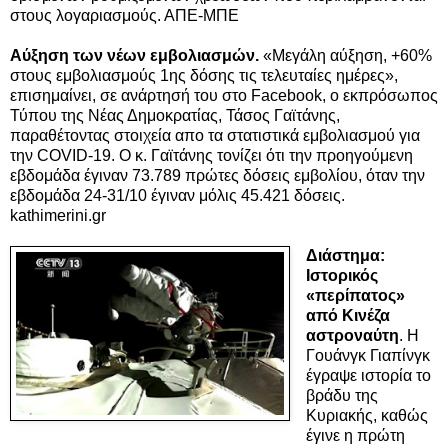
στους λογαριασμούς. ΑΠΕ-ΜΠΕ
Αύξηση των νέων εμβολιασμών.
«Μεγάλη αύξηση, +60%
στους εμβολιασμούς 1ης δόσης τις τελευταίες ημέρες»,
επισημαίνει, σε ανάρτησή του στο Facebook, ο εκπρόσωπος
Τύπου της
Νέας Δημοκρατίας
, Τάσος Γαϊτάνης,
παραθέτοντας στοιχεία απο τα στατιστικά
εμβολιασμού
για
την
COVID-19
. Ο κ. Γαϊτάνης τονίζει ότι την προηγούμενη
εβδομάδα έγιναν 73.789 πρώτες δόσεις εμβολίου, όταν την
εβδομάδα 24-31/10 έγιναν μόλις 45.421 δόσεις.
kathimerini.gr
Διάστημα:
Ιστορικός
«περίπατος»
από Κινέζα
αστροναύτη
. Η
Γουάνγκ Γιαπίνγκ
έγραψε ιστορία το
βράδυ της
Κυριακής, καθώς
έγινε η πρώτη