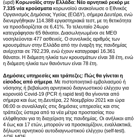
(upd)
Κορωνοϊός στην Ελλάδα: Νέο αρνητικό ρεκόρ με
7.335 νέα κρούσματα
κορωνοϊού ανακοίνωσε ο Εθνικός
Οργανισμός Δημόσιας Υγείας (ΕΟΔΥ), σήμερα Δευτέρα, ενώ
διενεργήθηκαν 114.388 εργαστηριακά τεστ, με τη θετικότητα
να προσδιορίζεται σε 6,41%. Το τελευταίο 24ωρο
κατεγράφησαν 65 θάνατοι. Διασωληνωμένοι σε ΜΕΘ
νοσηλεύονται 477 ασθενείς.
Ο συνολικός αριθμός των
κρουσμάτων στην Ελλάδα από την έναρξη της πανδημίας
ανέρχεται σε 792.239, ενώ έχουν καταγραφεί 16.361
θάνατοι. Η διάμεση ηλικία των κρουσμάτων είναι 38 έτη, ενώ
η διάμεση ηλικία των θανόντων είναι 78 έτη.
Δημόσιες υπηρεσίες και τράπεζες: Πώς θα γίνεται η
είσοδος από σήμερα
. Με πιστοποιητικό εμβολιασμού ή
νόσησης ή βεβαίωση αρνητικού διαγνωστικού ελέγχου για
κορονοϊό Covid-19 (PCR ή rapid test) θα γίνονται από
σήμερα και έως τη Δευτέρα, 22 Νοεμβρίου 2021 και ώρα
06:00 οι συναλλαγές στις δημόσιες υπηρεσίες και στις
τράπεζες ύστερα από τα νέα μέτρα προστασίας που
ελήφθησαν για τη διαχείριση της πανδημίας.
Οι ανήλικοι από
4 έως και 17 ετών, μπορούν να προσκομίζουν, εναλλακτικά,
δήλωση αρνητικού αυτοδιαγνωστικού ελέγχου (self-test).
ΑΠΕ-ΜΠΕ