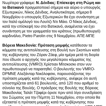
Νωρίτερα γράφαμε:
Ν. Δένδιας: Επίσκεψη στη Ρώμη και
το Βατικανό
πραγματοποιεί σήμερα και αύριο ο υπουργός
Εξωτερικών, Νίκος Δένδιας. Αναλυτικότερα, σήμερα 8
Νοεμβρίου ο υπουργός Εξωτερικών θα έχει συνάντηση με
τον Ιταλό ομόλογό του Λουίτζι Ντι Μάιο. O Νίκος Δένδιας,
κατά την επίσκεψή του στο Βατικανό, αναμένεται να έχει
συνάντηση με τον γραμματέα του κράτους (πρωθυπουργό)
καρδινάλιο, Pietro Parolin στις 9 Νοεμβρίου. ΑΠΕ-ΜΠΕ
Βόρεια Μακεδονία: Πρόταση μομφής
κατέθεσαν τα
κόμματα της αντιπολίτευσης στη Βουλή των Σκοπίων κατά
της κυβέρνησης του Ζόραν Ζάεφ, μία ημέρα μετά τη διορία
που έδωσε ο αρχηγός του μεγαλύτερου κόμματος της
αντιπολίτευσης (VMRO) Χρίστιαν Μίτσκοσκι στον νυν
πρωθυπουργό να παραιτηθεί. Ο βουλευτής του VMRO-
DPMNE Αλεξάνταρ Νικόλοφσκι, παρουσιάζοντας την
πρόταση μομφής κατά της κυβέρνησης, ανέφερε ότι αυτή
υποστηρίζεται από 61 βουλευτές, από 120 που αριθμεί το
σύνολο της Βουλής. O πρόεδρος της Βουλής της Βόρειας
Μακεδονίας Ταλάτ Τζαφέρι όρισε πριν από λίγο συνεδρίαση
του Σώματος για την Πέμπτη 11 Νοεμβρίου, στην οποία θα
εξεταστεί η πρόταση μομφής κατά της κυβέρνησης που