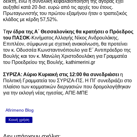
δείκτη, ενώ η συνολική κεφαλαιοποίηση της αγοράς έχει
αυξηθεί κατά 20 δισ. ευρώ από τις αρχές του έτους.
Πρωταγωνιστής του πρώτου εξαμήνου ήταν ο τραπεζικός
κλάδος με κέρδη 57,52%.
Τ
ην έδρα της Α΄ Θεσσαλονίκης θα κρατήσει ο Πρόεδρος
του ΠΑΣΟΚ
-Κινήματος Αλλαγής Νίκος Ανδρουλάκης.
Επιπλέον, σύμφωνα με σχετική ανακοίνωση, θα προτείνει
τον κ. Οδυσσέα Κωνσταντινόπουλο για Ε΄ Αντιπρόεδρο της
Βουλής και τον κ. Μανώλη Χριστοδουλάκη για Γραμματέα
του Προεδρείου της Βουλής. kathimerini.gr
ΣΥΡΙΖΑ: Αύριο Κυριακή στις 12:00 θα συνεδριάσει
η
Πολιτική Γραμματεία του ΣΥΡΙΖΑ-ΠΣ. Η ΠΓ συνεδριάζει στο
πλαίσιο των κομματικών διεργασιών που δρομολογήθηκαν
για την εκλογή νέας ηγεσίας. ΑΠΕ-ΜΠΕ
Afirimeno Blog
Κοινή χρήση
Δεν υπάρχουν σχόλια: