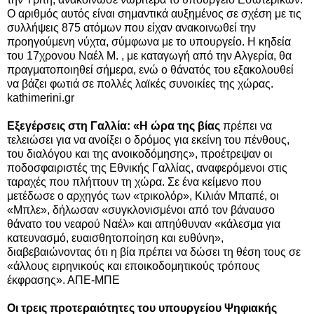
Ο αριθμός αυτός είναι σημαντικά αυξημένος σε σχέση με τις
συλλήψεις 875 ατόμων που είχαν ανακοινωθεί την
προηγούμενη νύχτα, σύμφωνα με το υπουργείο.
Η κηδεία
του 17χρονου Ναέλ Μ. , με καταγωγή από την Αλγερία, θα
πραγματοποιηθεί σήμερα, ενώ ο θάνατός του εξακολουθεί
να βάζει φωτιά σε πολλές λαϊκές συνοικίες της χώρας.
kathimerini.gr
Εξεγέρσεις στη Γαλλία: «Η ώρα της βίας
πρέπει να
τελειώσει για να ανοίξει ο δρόμος για εκείνη του πένθους,
του διαλόγου και της ανοικοδόμησης», προέτρεψαν οι
ποδοσφαιριστές της Εθνικής Γαλλίας, αναφερόμενοι στις
ταραχές που πλήττουν τη χώρα. Σε ένα κείμενο που
μετέδωσε ο αρχηγός των «τρικολόρ», Κιλιάν Μπαπέ, οι
«Μπλε», δήλωσαν «συγκλονισμένοι από τον βάναυσο
θάνατο του νεαρού Ναέλ» και απηύθυναν «κάλεσμα για
κατευνασμό, ευαισθητοποίηση και ευθύνη»,
διαβεβαιώνοντας ότι η βία πρέπει να δώσει τη θέση τους σε
«άλλους ειρηνικούς και εποικοδομητικούς τρόπους
έκφρασης». ΑΠΕ-ΜΠΕ
Οι τρεις προτεραιότητες του υπουργείου Ψηφιακής