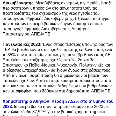
Διακυβέρνησης
. Μεταβιβάσεις ακινήτων, my Health, ένταξη
περισσότερων υπηρεσιών στο gov.gr αποτελούν τις
προτεραιότητες του σχεδιασμού της νέας ηγεσίας του
υπουργείου Ψηφιακής Διακυβέρνησης. Εξάλλου, το στίγμα
των πρώτων σε σειρά βασικών έργων δράσης έδωσε ο
υπουργός Ψηφιακής Διακυβέρνησης, Δημήτρης
Παπαστεργίου. ΑΠΕ-ΜΠΕ
Πανελλαδικές 2023:
Ένας στους τέσσερις υποψηφίους των
ΓΕΛ θα βρεθεί κοντά στις σχολές πρώτης επιλογής του, ενώ
το 35% των υποψηφίων υπολογίζεται να βρεθούν εκτός ΑΕΙ.
Επιπλέον, οι περιζήτητες σχολές στο 1ο, 2ο και 3ο
Επιστημονικό Πεδίο -Νομική, Ψυχολογία, Πολυτεχνικές και
Διοίκησης Επιχειρήσεων- θα έχουν άνοδο στις βάσεις τους.
Από την άλλη, σαφή πτώση θα σημειώσουν οι βάσεις των
Ιατρικών σχολών. Αυτά τα συμπεράσματα προκύπτουν από
την ανάλυση των στατιστικών δεδομένων των βαθμολογιών
των υποψηφίων που δόθηκαν στη δημοσιότητα. ΑΠΕ-ΜΠΕ
Χρηματιστήριο Αθηνών: Κέρδη 37,52% στο α' 6μηνο του
2023
.
Ιδιαίτερα θετικό ήταν το πρώτο εξάμηνο του 2023 με
συνολικά κέρδη 37,52% για τον βασικό χρηματιστηριακό