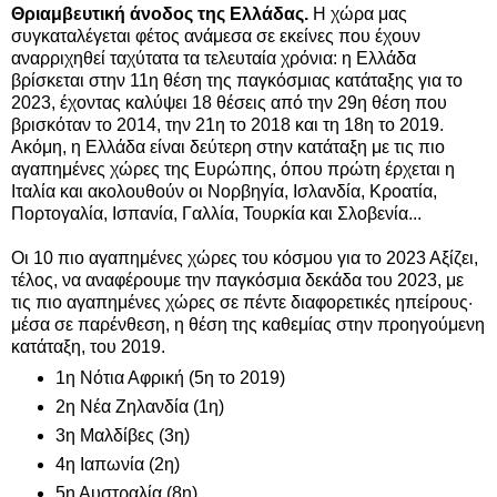
Θριαμβευτική άνοδος της Ελλάδας.
Η χώρα μας
συγκαταλέγεται φέτος ανάμεσα σε εκείνες που έχουν
αναρριχηθεί ταχύτατα τα τελευταία χρόνια: η Ελλάδα
βρίσκεται στην 11η θέση της παγκόσμιας κατάταξης για το
2023, έχοντας καλύψει 18 θέσεις από την 29η θέση που
βρισκόταν το 2014, την 21η το 2018 και τη 18η το 2019.
Ακόμη, η Ελλάδα είναι δεύτερη στην κατάταξη με τις πιο
αγαπημένες χώρες της Ευρώπης, όπου πρώτη έρχεται η
Ιταλία και ακολουθούν οι Νορβηγία, Ισλανδία, Κροατία,
Πορτογαλία, Ισπανία, Γαλλία, Τουρκία και Σλοβενία...
Οι 10 πιο αγαπημένες χώρες του κόσμου για το 2023 Αξίζει,
τέλος, να αναφέρουμε την παγκόσμια δεκάδα του 2023, με
τις πιο αγαπημένες χώρες σε πέντε διαφορετικές ηπείρους·
μέσα σε παρένθεση, η θέση της καθεμίας στην προηγούμενη
κατάταξη, του 2019.
1η Νότια Αφρική (5η το 2019)
2η Νέα Ζηλανδία (1η)
3η Μαλδίβες (3η)
4η Ιαπωνία (2η)
5η Αυστραλία (8η)