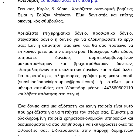
Ανώνυμος
16 Ιουλίου 2023 στις 6:06 μ.μ.
Γεια σας Κυρίες & Κύριοι, Χρειάζεστε οικονομική βοήθεια;
Είμαι η Σούζαν Μπένσον. Είμαι δανειστής και επίσης
οικονομικός σύμβουλος.
Χρειάζεστε επιχειρηματικό δάνειο, προσωπικό δάνειο,
στεγαστικό δάνειο ή δάνειο για να ολοκληρώσετε το έργο
σας; Εάν η απάντησή σας είναι ναι, θα σας προτείνω να
επικοινωνήσετε με την εταιρεία μου. Παρέχουμε κάθε είδους
υπηρεσίες δανείου, συμπεριλαμβανομένων
μακροπρόθεσμων και βραχυπρόθεσμων δανείων,
εξασφαλισμένων και ακάλυπτων δανείων και πολλά άλλα.
Για περισσότερες πληροφορίες, γράψτε μας μέσω email:
(sunshinefinancialgroupinc@gmail.com) ή στείλτε μου
μήνυμα απευθείας στο WhatsApp μέσω: +447360502110
και λάβετε απάντηση στη στιγμή.
Ένα δάνειο από μια αξιόπιστη και ικανή εταιρεία είναι αυτό
που χρειάζεστε για να πετύχετε τον στόχο σας. Είμαστε μια
ολοκληρωμένη εταιρεία χρηματοοικονομικών υπηρεσιών και
δεσμευόμαστε να σας βοηθήσουμε να εκπληρώσετε όλες τις
φιλοδοξίες σας. Ειδικευόμαστε στην παροχή δομημένων