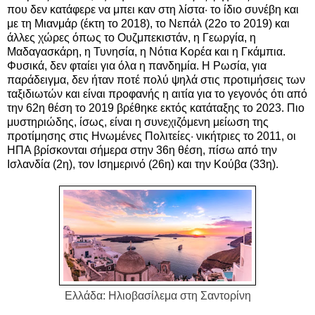
που δεν κατάφερε να μπει καν στη λίστα· το ίδιο συνέβη και
με τη Μιανμάρ (έκτη το 2018), το Νεπάλ (22ο το 2019) και
άλλες χώρες όπως το Ουζμπεκιστάν, η Γεωργία, η
Μαδαγασκάρη, η Τυνησία, η Νότια Κορέα και η Γκάμπια.
Φυσικά, δεν φταίει για όλα η πανδημία. Η Ρωσία, για
παράδειγμα, δεν ήταν ποτέ πολύ ψηλά στις προτιμήσεις των
ταξιδιωτών και είναι προφανής η αιτία για το γεγονός ότι από
την 62η θέση το 2019 βρέθηκε εκτός κατάταξης το 2023. Πιο
μυστηριώδης, ίσως, είναι η συνεχιζόμενη μείωση της
προτίμησης στις Ηνωμένες Πολιτείες· νικήτριες το 2011, οι
ΗΠΑ βρίσκονται σήμερα στην 36η θέση, πίσω από την
Ισλανδία (2η), τον Ισημερινό (26η) και την Κούβα (33η).
Ελλάδα:
Hλιοβασίλεμα στη Σαντορίνη