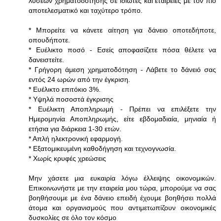
λύσεων χρηματοδότησης σε ιδιώτες και εταιρείες με τον πιο
αποτελεσματικό και ταχύτερο τρόπο.
* Μπορείτε να κάνετε αίτηση για δάνειο οποτεδήποτε,
οπουδήποτε.
* Ευέλικτο ποσό - Εσείς αποφασίζετε πόσα θέλετε να
δανειστείτε.
* Γρήγορη άμεση χρηματοδότηση - Λάβετε το δάνειό σας
εντός 24 ωρών από την έγκριση.
* Ευέλικτο επιτόκιο 3%.
* Υψηλά ποσοστά έγκρισης
* Ευέλικτη Αποπληρωμή - Πρέπει να επιλέξετε την
Ημερομηνία Αποπληρωμής, είτε εβδομαδιαία, μηνιαία ή
ετήσια για διάρκεια 1-30 ετών.
* Απλή ηλεκτρονική εφαρμογή.
* Εξατομικευμένη καθοδήγηση και τεχνογνωσία.
* Χωρίς κρυφές χρεώσεις
Μην χάσετε μια ευκαιρία λόγω έλλειψης οικονομικών.
Επικοινωνήστε με την εταιρεία μου τώρα, μπορούμε να σας
βοηθήσουμε με ένα δάνειο επειδή έχουμε βοηθήσει πολλά
άτομα και οργανισμούς που αντιμετωπίζουν οικονομικές
δυσκολίες σε όλο τον κόσμο