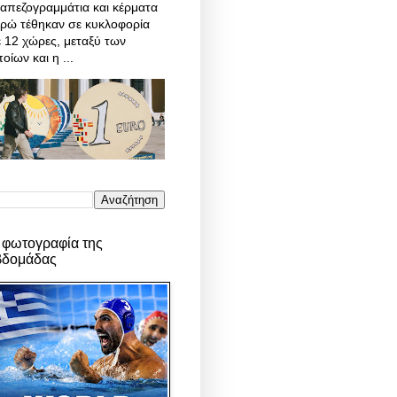
απεζογραμμάτια και κέρματα
υρώ τέθηκαν σε κυκλοφορία
 12 χώρες, μεταξύ των
οίων και η ...
 φωτογραφία της
βδομάδας