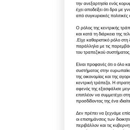
την ανεξαρτησία ενός κορυφ
έχει αποδείξει ότι δρα με 
από συγκυριακές πολιτικές 
Ο ρόλος της κεντρικής τράπ
και κατά τη διάρκεια της τε
.Είχε καθοριστικό ρόλο στ
παράλληλα με τις παρεμβάσ
του τραπεζικού συστήματος
Είναι προφανές ότι ο όλο κ
συστήματος στην ευρωπαϊκή
της οικονομίας και της αγορ
κεντρική τράπεζα. Η στρατ
αφενός της εξασφάλισε μεγ
επιπλέον να συμμετέχει στ
προσδίδοντας της ένα ιδιαί
Δεν πρέπει να ξεχνάμε επίσης
οι επισημάνσεις των διοικη
περιβάλλον και τις κυβερνητ