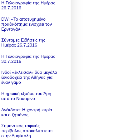
Η Γελοιογραφία της Ημέρας
26.7.2016
DW: «To αποτυχημένο
πραξικόπημα ενισχύει τον
Ερντογάν»
Σύντομες Ειδήσεις της
Ημέρας 26.7.2016
Η Γελοιογραφία της Ημέρας
30.7.2016
Ινδοί «έκλεισαν» δύο μεγάλα
ξενοδοχεία της Αθήνας για
έναν γάμο
Η ηρωική έξοδος του Άρη
από το Ναυαρίνο
Ανέκδοτα: Η χοντρή κυρία
και ο ζητιάνος
Σημαντικός ταφικός
περίβολος αποκαλύπτεται
στην Αμφίπολη