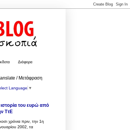
κδοτα
Διάφορα
ranslate / Μετάφραση
elect Language
▼
 ιστορία του ευρώ από
ην ΤτΕ
κοσι χρόνια πριν, την 1η
νουαρίου 2002, τα