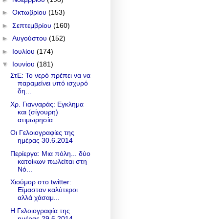
►
Οκτωβρίου
(153)
►
Σεπτεμβρίου
(160)
►
Αυγούστου
(152)
►
Ιουλίου
(174)
▼
Ιουνίου
(181)
ΣτΕ: Το νερό πρέπει να να
παραμείνει υπό ισχυρό
δη...
Χρ. Γιανναράς: Εγκλημα
και (σίγουρη)
ατιμωρησία
Οι Γελοιογραφίες της
ημέρας 30.6.2014
Περίεργα: Μια πόλη... δύο
κατοίκων πωλείται στη
Νό...
Χιούμορ στο twitter:
Είμασταν καλύτεροι
αλλά χάσαμ...
Η Γελοιογραφία της
ημέρας 29.6.2014