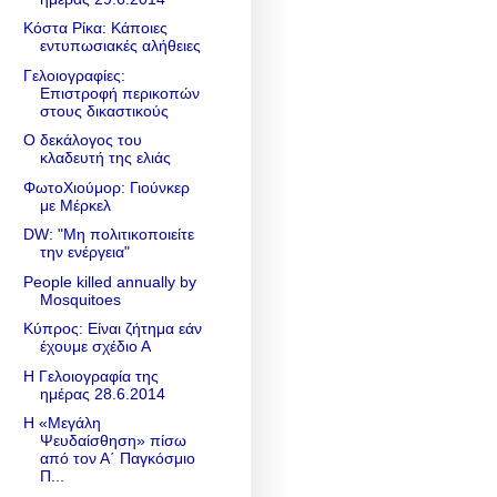
Κόστα Ρίκα: Κάποιες
εντυπωσιακές αλήθειες
Γελοιογραφίες:
Επιστροφή περικοπών
στους δικαστικούς
Ο δεκάλογος του
κλαδευτή της ελιάς
ΦωτοΧιούμορ: Γιούνκερ
με Μέρκελ
DW: "Μη πολιτικοποιείτε
την ενέργεια"
People killed annually by
Mosquitoes
Κύπρος: Είναι ζήτημα εάν
έχουμε σχέδιο Α
Η Γελοιογραφία της
ημέρας 28.6.2014
Η «Μεγάλη
Ψευδαίσθηση» πίσω
από τον Α΄ Παγκόσμιο
Π...