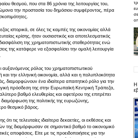
τρ
αίου θεσμού, που στα 86 χρόνια της λειτουργίας του,
ε
γνώμονα την προστασία του δημόσιου συμφέροντος, πέρα
σε
σκοπιμότητες.
οπ
εζας ιστορικά, σε όλες τις καμπές της οικονομίας αλλά
λευταίας κρίσης, ήταν ουσιαστικός και αποτελεσματικός
η διασφάλιση της χρηματοπιστωτικής σταθερότητας ενώ
εις της κατάφερε να εξασφαλίσει την ομαλή λειτουργία
.
αι αυξανόμενος ρόλος του χρηματοπιστωτικού
 και την ελληνική οικονομία, αλλά και η πολυπλοκότητα
άς, διαμορφώνουν ένα ιδιαίτερα απαιτητικό ρόλο για την
Η
ηγική πρόσδεση της στην Ευρωπαϊκή Κεντρική Τράπεζα,
ε
αλύτερο βαθμό ελευθερίας και αφετέρου της επιτρέπει
η διαμόρφωση της πολιτικής της ευρωζώνης,
τερο θεσμικό βάρος.
 ότι τις τελευταίες ιδιαίτερα δεκαετίες, οι εκθέσεις και
τών της διαμόρφωσαν σε σημαντικό βαθμό το οικονομικό
ικές αποφάσεις. Είτε με τις προειδοποιήσεις για την