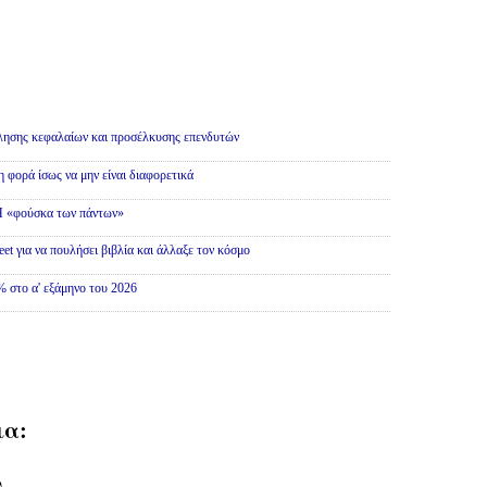
λησης κεφαλαίων και προσέλκυσης επενδυτών
η φορά ίσως να μην είναι διαφορετικά
 Η «φούσκα των πάντων»
et για να πουλήσει βιβλία και άλλαξε τον κόσμο
 στο α' εξάμηνο του 2026
ια:
υ