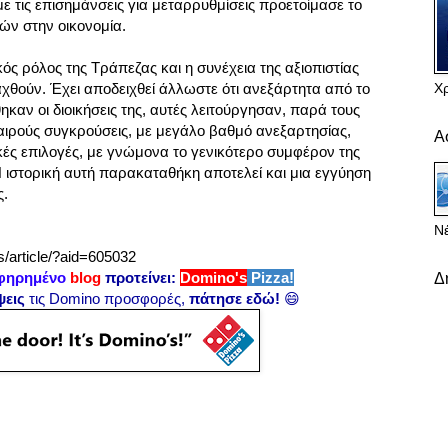
 με τις επισημάνσεις για μεταρρυθμίσεις προετοίμασε το
ών στην οικονομία.
κός ρόλος της Τράπεζας και η συνέχεια της αξιοπιστίας
Χ
αχθούν. Έχει αποδειχθεί άλλωστε ότι ανεξάρτητα από το
ηκαν οι διοικήσεις της, αυτές λειτούργησαν, παρά τους
καιρούς συγκρούσεις, με μεγάλο βαθμό ανεξαρτησίας,
Α
κές επιλογές, με γνώμονα το γενικότερο συμφέρον της
Η ιστορική αυτή παρακαταθήκη αποτελεί και μια εγγύηση
ς.
Νέ
s/article/?aid=605032
φηρημένο
blog
προτείνει:
Domino's
Pizza!
Δ
ψεις
τις Domino προσφορές,
πάτησε εδώ!
😄