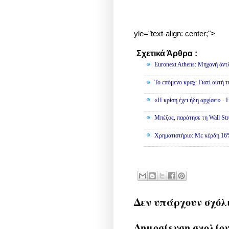
yle="text-align: center;">
Σχετικά Άρθρα :
Οικονομία
Euronext Athens: Μηχανή άντ
To επόμενο κραχ: Γιατί αυτή τ
«Η κρίση έχει ήδη αρχίσει» -
Μπέζος, παράτησε τη Wall Stre
Χρηματιστήριο: Με κέρδη 16%
Δεν υπάρχουν σχόλ
Δημοσίευση σχολίο