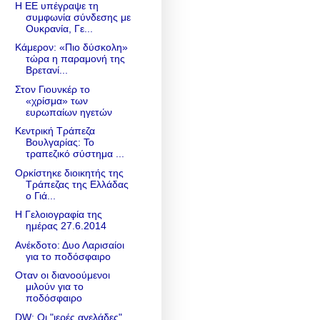
Η ΕΕ υπέγραψε τη
συμφωνία σύνδεσης με
Ουκρανία, Γε...
Κάμερον: «Πιο δύσκολη»
τώρα η παραμονή της
Βρετανί...
Στον Γιουνκέρ το
«χρίσμα» των
ευρωπαίων ηγετών
Κεντρική Τράπεζα
Βουλγαρίας: Το
τραπεζικό σύστημα ...
Ορκίστηκε διοικητής της
Τράπεζας της Ελλάδας
ο Γιά...
Η Γελοιογραφία της
ημέρας 27.6.2014
Ανέκδοτο: Δυο Λαρισαίοι
για το ποδόσφαιρο
Οταν οι διανοούμενοι
μιλούν για το
ποδόσφαιρο
DW: Οι "ιερές αγελάδες"