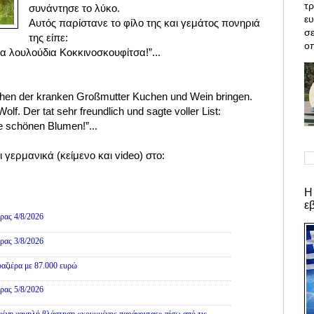
τρ
συνάντησε το λύκο.
ε
Αυτός παρίστανε το φίλο της και γεμάτος πονηριά
σε
της είπε:
οπ
 τα λουλούδια Κοκκινοσκουφίτσα!”...
chen der kranken Großmutter Kuchen und Wein bringen.
lf. Der tat sehr freundlich und sagte voller List:
e schönen Blumen!”...
ι γερμανικά
(κείμενo και video)
στο:
Η
ε
ρας 4/8/2026
ρας 3/8/2026
αζιέρα με 87.000 ευρώ
ρας 5/8/2026
ένη χαμηλή βλάστηση «κρυμμένος παράγοντας» πίσω από τις