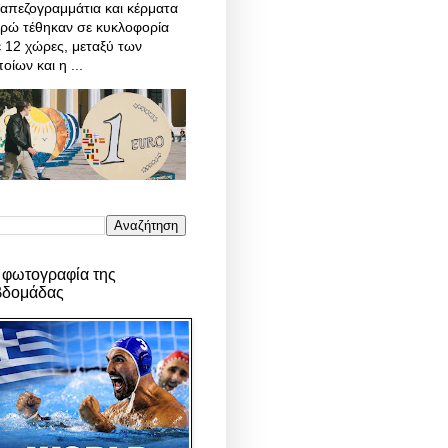
απεζογραμμάτια και κέρματα
υρώ τέθηκαν σε κυκλοφορία
 12 χώρες, μεταξύ των
οίων και η ...
 φωτογραφία της
βδομάδας