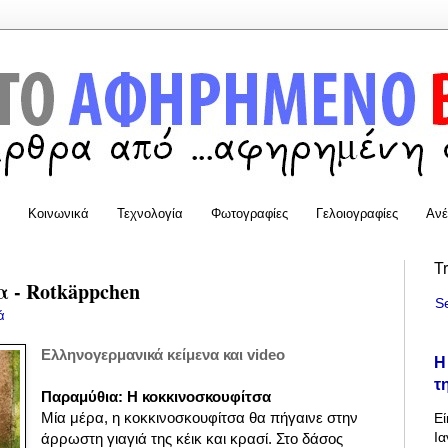
Κοινωνικά
Τεχνολογία
Φωτογραφίες
Γελοιογραφίες
Ανέ
T
 - Rotkäppchen
S
ά
Ελληνογερμανικά κείμενα και video
Η
τ
Παραμύθια: Η κοκκινοσκουφίτσα
Μία μέρα, η κοκκινοσκουφίτσα θα πήγαινε στην
Εί
Ια
άρρωστη γιαγιά της κέικ και κρασί. Στο δάσος