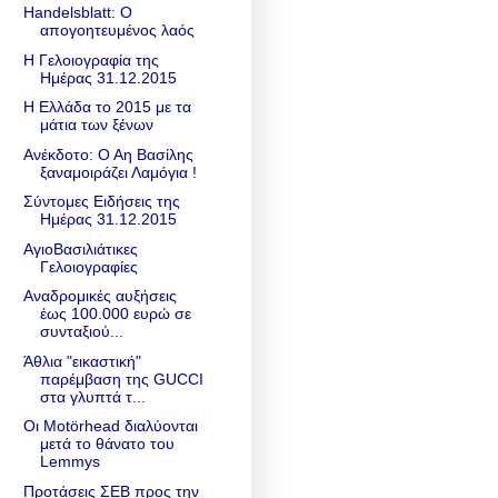
Handelsblatt: Ο
απογοητευμένος λαός
Η Γελοιογραφία της
Ημέρας 31.12.2015
Η Ελλάδα το 2015 με τα
μάτια των ξένων
Ανέκδοτο: Ο Αη Βασίλης
ξαναμοιράζει Λαμόγια !
Σύντομες Ειδήσεις της
Ημέρας 31.12.2015
ΑγιοΒασιλιάτικες
Γελοιογραφίες
Αναδρομικές αυξήσεις
έως 100.000 ευρώ σε
συνταξιού...
Άθλια "εικαστική"
παρέμβαση της GUCCI
στα γλυπτά τ...
Οι Motörhead διαλύονται
μετά το θάνατο του
Lemmys
Προτάσεις ΣΕΒ προς την