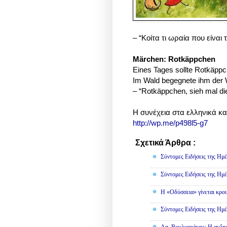
– “Κοίτα τι ωραία που είναι
Märchen: Rotkäppchen
Eines Tages sollte Rotkäpp
Im Wald begegnete ihm der Wo
– “Rotkäppchen, sieh mal di
Η συνέχεια στα ελληνικά κα
http://wp.me/p498l5-g7
Σχετικά Άρθρα :
Κοινωνικά
Σύντομες Ειδήσεις της Ημέ
Σύντομες Ειδήσεις της Ημέ
Η «Οδύσσεια» γίνεται κρου
Σύντομες Ειδήσεις της Ημέ
Απ. Βουλγαράκης: Η αυξημ