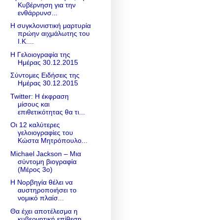
Κυβέρνηση για την
ενθάρρυνσ...
Η συγκλονιστική μαρτυρία
πρώην αιχμάλωτης του
Ι.Κ....
Η Γελοιογραφία της
Ημέρας 30.12.2015
Σύντομες Ειδήσεις της
Ημέρας 30.12.2015
Twitter: Η έκφραση
μίσους και
επιθετικότητας θα τι...
Οι 12 καλύτερες
γελοιογραφίες του
Κώστα Μητρόπουλο...
Michael Jackson – Μια
σύντομη βιογραφία
(Μέρος 3ο)
Η Νορβηγία θέλει να
αυστηροποιήσει το
νομικό πλαίσ...
Θα έχει αποτέλεσμα η
κυβερνητική επίθεση