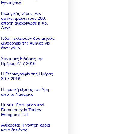
Ερντογάν»
Εκλογικός νόμος: Δεν
συγκεντρώνει τους 200,
αποχή ανακοίνωσε η Χρ.
Αυγή
Ινδοί «έκλεισαν» δύο μεγάλα
ξενοδοχεία της Αθήνας για
έναν γάμο
Σύντομες Ειδήσεις της
Ημέρας 27.7.2016
Η Γελοιογραφία της Ημέρας
30.7.2016
Η ηρωική έξοδος του Άρη
από το Ναυαρίνο
Hubris, Corruption and
Democracy in Turkey:
Erdogan’s Fall
Ανέκδοτα: Η χοντρή κυρία
και ο ζητιάνος