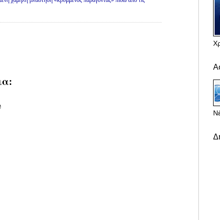
Χ
Α
ια:
υ
Νέ
Δ