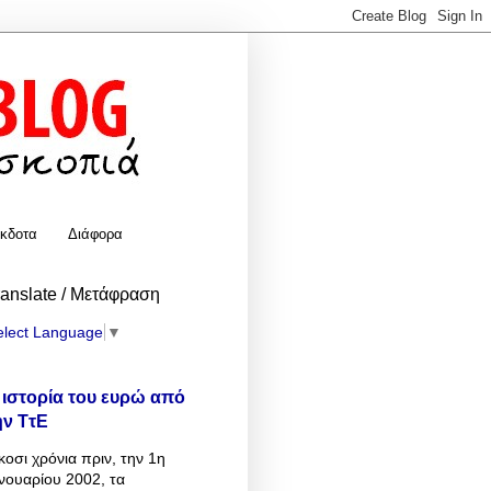
κδοτα
Διάφορα
ranslate / Μετάφραση
elect Language
▼
 ιστορία του ευρώ από
ην ΤτΕ
κοσι χρόνια πριν, την 1η
νουαρίου 2002, τα