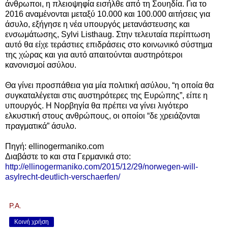
άνθρωποι, η πλειοψηφία εισήλθε από τη Σουηδία. Για το
2016 αναμένονται μεταξύ 10.000 και 100.000 αιτήσεις για
άσυλο, εξήγησε η νέα υπουργός μετανάστευσης και
ενσωμάτωσης, Sylvi Listhaug. Στην τελευταία περίπτωση
αυτό θα είχε τεράστιες επιδράσεις στο κοινωνικό σύστημα
της χώρας και για αυτό απαιτούνται αυστηρότεροι
κανονισμοί ασύλου.
Θα γίνει προσπάθεια για μία πολιτική ασύλου, “η οποία θα
συγκαταλέγεται στις αυστηρότερες της Ευρώπης”, είπε η
υπουργός. Η Νορβηγία θα πρέπει να γίνει λιγότερο
ελκυστική στους ανθρώπους, οι οποίοι “δε χρειάζονται
πραγματικά” άσυλο.
Πηγή: ellinogermaniko.com
Διαβάστε το και στα Γερμανικά στο:
http://ellinogermaniko.com/2015/12/29/norwegen-will-
asylrecht-deutlich-verschaerfen/
P.A.
Κοινή χρήση