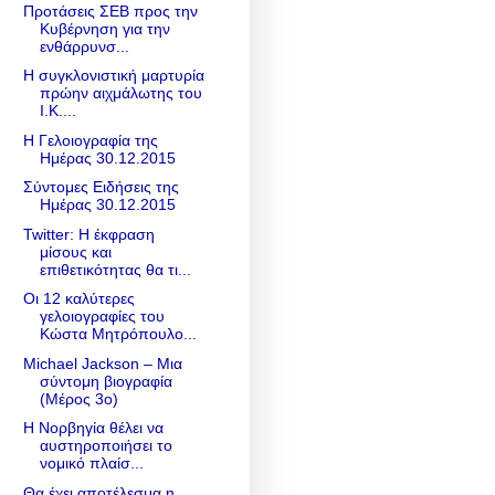
Προτάσεις ΣΕΒ προς την
Κυβέρνηση για την
ενθάρρυνσ...
Η συγκλονιστική μαρτυρία
πρώην αιχμάλωτης του
Ι.Κ....
Η Γελοιογραφία της
Ημέρας 30.12.2015
Σύντομες Ειδήσεις της
Ημέρας 30.12.2015
Twitter: Η έκφραση
μίσους και
επιθετικότητας θα τι...
Οι 12 καλύτερες
γελοιογραφίες του
Κώστα Μητρόπουλο...
Michael Jackson – Μια
σύντομη βιογραφία
(Μέρος 3ο)
Η Νορβηγία θέλει να
αυστηροποιήσει το
νομικό πλαίσ...
Θα έχει αποτέλεσμα η