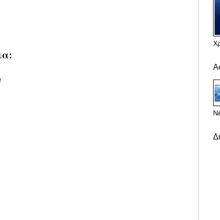
Χ
ια:
Α
υ
Νέ
Δ