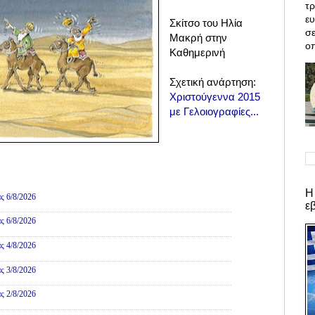
τρ
ε
Σκίτσο του Ηλία
σε
Μακρή στην
οπ
Καθημερινή
Σχετική ανάρτηση:
Χριστούγεννα 2015
με Γελοιογραφίες...
ες
Η
ς 6/8/2026
ε
ς 6/8/2026
ς 4/8/2026
ς 3/8/2026
ς 2/8/2026