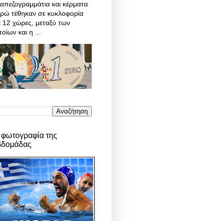
απεζογραμμάτια και κέρματα
υρώ τέθηκαν σε κυκλοφορία
 12 χώρες, μεταξύ των
οίων και η ...
 φωτογραφία της
βδομάδας