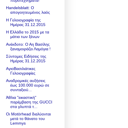
πυροτεχνήματα!
Handelsblatt: Ο
απογοητευμένος λαός
Η Γελοιογραφία της
Ημέρας 31.12.2015
Η Ελλάδα το 2015 με τα
μάτια των ξένων
Ανέκδοτο: Ο Αη Βασίλης
ξαναμοιράζει Λαμόγια !
Σύντομες Ειδήσεις της
Ημέρας 31.12.2015
ΑγιοΒασιλιάτικες
Γελοιογραφίες
Αναδρομικές αυξήσεις
έως 100.000 ευρώ σε
συνταξιού...
Άθλια "εικαστική"
παρέμβαση της GUCCI
στα γλυπτά τ...
Οι Motörhead διαλύονται
μετά το θάνατο του
Lemmys