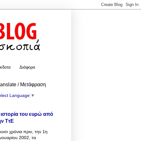
κδοτα
Διάφορα
ranslate / Μετάφραση
elect Language
▼
 ιστορία του ευρώ από
ην ΤτΕ
κοσι χρόνια πριν, την 1η
νουαρίου 2002, τα