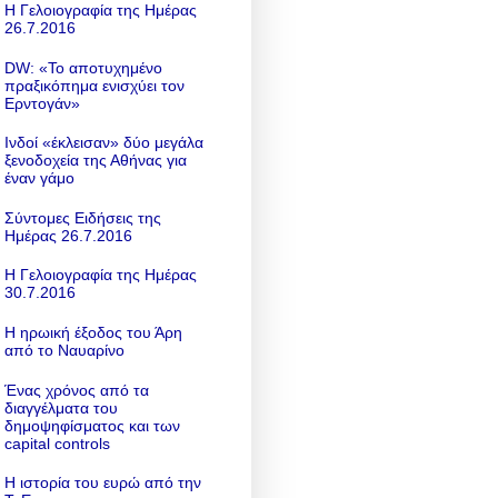
Η Γελοιογραφία της Ημέρας
26.7.2016
DW: «To αποτυχημένο
πραξικόπημα ενισχύει τον
Ερντογάν»
Ινδοί «έκλεισαν» δύο μεγάλα
ξενοδοχεία της Αθήνας για
έναν γάμο
Σύντομες Ειδήσεις της
Ημέρας 26.7.2016
Η Γελοιογραφία της Ημέρας
30.7.2016
Η ηρωική έξοδος του Άρη
από το Ναυαρίνο
Ένας χρόνος από τα
διαγγέλματα του
δημοψηφίσματος και των
capital controls
Η ιστορία του ευρώ από την