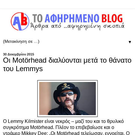
▼
30 Δεκεμβρίου 2015
Οι Motörhead διαλύονται μετά το θάνατο
του Lemmys
Ο Lemmy Kilmister είναι νεκρός – μαζί του και το θρυλικό
συγκρότημα Motörhead. Πλέον το επιβεβαίωσε και ο
ντράμερ Mikkey Dee: „Οι Motörhead τελείωσαν, εννοείται. Ο