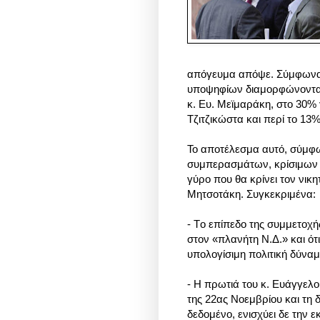
απόγευμα απόψε.
Σύμφωνα 
υποψηφίων διαμορφώνονται 
κ. Ευ. Μεϊμαράκη, στο 30% 
Τζιτζικώστα και περί το 13%
Το αποτέλεσμα αυτό, σύμφω
συμπερασμάτων, κρίσιμων γι
γύρο που θα κρίνει τον νικ
Μητσοτάκη. Συγκεκριμένα:
- Tο επίπεδο της συμμετοχή
στον «πλανήτη Ν.Δ.» και ότ
υπολογίσιμη πολιτική δύναμ
- H πρωτιά του κ. Ευάγγελ
της 22ας Νοεμβρίου και τη 
δεδομένο, ενισχύει δε την ε