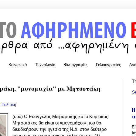
Κοινωνικά
Τεχνολογία
Φωτογραφίες
Γελοιογραφίες
Ανέ
T
ράκη, "μονομαχία" με Μητσοτάκη
S
:
Πολιτική
Η
τ
(upd) Ο Ευάγγελος Μεϊμαράκης και ο Κυριάκος
Μητσοτάκης θα είναι οι «μονομάχοι» που θα
Εί
διεκδικήσουν την ηγεσία της Ν.Δ. στον δεύτερο
Ια
γύρο των εσωκομματικών εκλογών στις 10