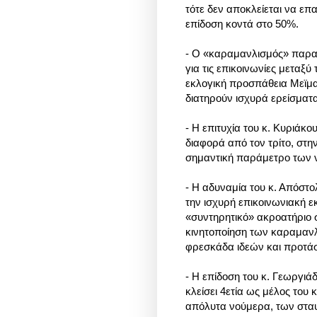
τότε δεν αποκλείεται να επ
επίδοση κοντά στο 50%.
- O «καραμανλισμός» παραμ
για τις επικοινωνίες μεταξ
εκλογική προσπάθεια Μεϊμαρ
διατηρούν ισχυρά ερείσματ
- H επιτυχία του κ. Κυριάκ
διαφορά από τον τρίτο, στ
σημαντική παράμετρο των 
- Η αδυναμία του κ. Απόστο
την ισχυρή επικοινωνιακή ε
«συντηρητικό» ακροατήριο 
κινητοποίηση των καραμανλ
φρεσκάδα ιδεών και προτά
- H επίδοση του κ. Γεωργιάδ
κλείσει 4ετία ως μέλος του
απόλυτα νούμερα, των σταυρ