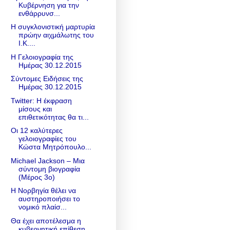
Κυβέρνηση για την
ενθάρρυνσ...
Η συγκλονιστική μαρτυρία
πρώην αιχμάλωτης του
Ι.Κ....
Η Γελοιογραφία της
Ημέρας 30.12.2015
Σύντομες Ειδήσεις της
Ημέρας 30.12.2015
Twitter: Η έκφραση
μίσους και
επιθετικότητας θα τι...
Οι 12 καλύτερες
γελοιογραφίες του
Κώστα Μητρόπουλο...
Michael Jackson – Μια
σύντομη βιογραφία
(Μέρος 3ο)
Η Νορβηγία θέλει να
αυστηροποιήσει το
νομικό πλαίσ...
Θα έχει αποτέλεσμα η
κυβερνητική επίθεση