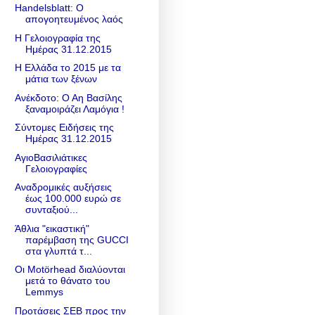
Handelsblatt: Ο
απογοητευμένος λαός
Η Γελοιογραφία της
Ημέρας 31.12.2015
Η Ελλάδα το 2015 με τα
μάτια των ξένων
Ανέκδοτο: Ο Αη Βασίλης
ξαναμοιράζει Λαμόγια !
Σύντομες Ειδήσεις της
Ημέρας 31.12.2015
ΑγιοΒασιλιάτικες
Γελοιογραφίες
Αναδρομικές αυξήσεις
έως 100.000 ευρώ σε
συνταξιού...
Άθλια "εικαστική"
παρέμβαση της GUCCI
στα γλυπτά τ...
Οι Motörhead διαλύονται
μετά το θάνατο του
Lemmys
Προτάσεις ΣΕΒ προς την