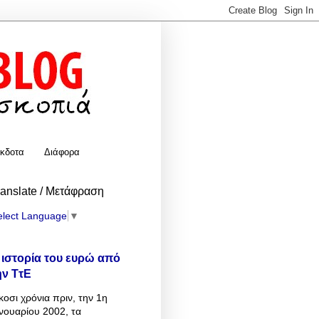
κδοτα
Διάφορα
ranslate / Μετάφραση
elect Language
▼
 ιστορία του ευρώ από
ην ΤτΕ
κοσι χρόνια πριν, την 1η
νουαρίου 2002, τα