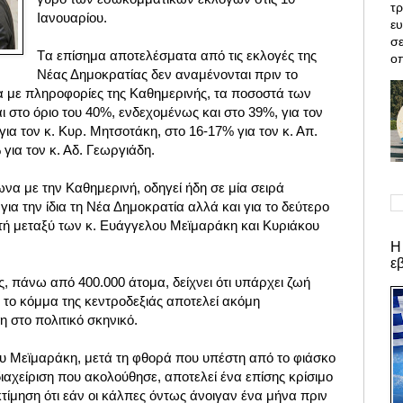
τρ
Ιανουαρίου.
ε
σε
Tα επίσημα αποτελέσματα από τις εκλογές της
οπ
Νέας Δημοκρατίας δεν αναμένονται πριν το
με πληροφορίες της Καθημερινής, τα ποσοστά των
στο όριο του 40%, ενδεχομένως και στο 39%, για τον
για τον κ. Κυρ. Μητσοτάκη, στο 16-17% για τον κ. Απ.
 για τον κ. Αδ. Γεωργιάδη.
να με την Καθημερινή, οδηγεί ήδη σε μία σειρά
α την ίδια τη Νέα Δημοκρατία αλλά και για το δεύτερο
ητή μεταξύ των κ. Ευάγγελου Μεϊμαράκη και Κυριάκου
Η
ε
ς, πάνω από 400.000 άτομα, δείχνει ότι υπάρχει ζωή
ι το κόμμα της κεντροδεξιάς αποτελεί ακόμη
η στο πολιτικό σκηνικό.
ου Μεϊμαράκη, μετά τη φθορά που υπέστη από το φιάσκο
διαχείριση που ακολούθησε, αποτελεί ένα επίσης κρίσιμο
κτίμηση ότι εάν οι κάλπες όντως άνοιγαν ένα μήνα πριν