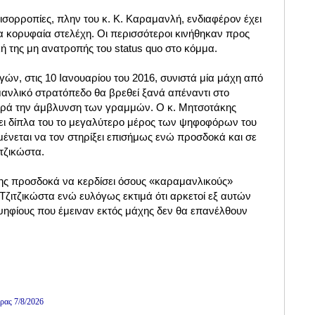
ισορροπίες, πλην του κ. Κ. Καραμανλή, ενδιαφέρον έχει
 κορυφαία στελέχη. Οι περισσότεροι κινήθηκαν προς
κή της μη ανατροπής του status quo στο κόμμα.
ών, στις 10 Ιανουαρίου του 2016, συνιστά μία μάχη από
μανλικό στρατόπεδο θα βρεθεί ξανά απέναντι στο
ρά την άμβλυνση των γραμμών. Ο κ. Μητσοτάκης
σει δίπλα του το μεγαλύτερο μέρος των ψηφοφόρων του
μένεται να τον στηρίξει επισήμως ενώ προσδοκά και σε
τζικώστα.
κης προσδοκά να κερδίσει όσους «καραμανλικούς»
ζιτζικώστα ενώ ευλόγως εκτιμά ότι αρκετοί εξ αυτών
ψηφίους που έμειναν εκτός μάχης δεν θα επανέλθουν
ρας 7/8/2026