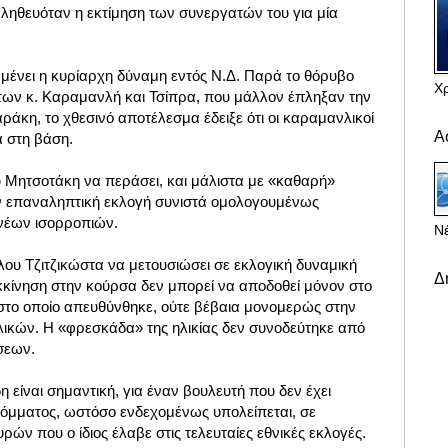
αληθευόταν η εκτίμηση των συνεργατών του για μία
ένει η κυρίαρχη δύναμη εντός Ν.Δ. Παρά το θόρυβο
Χ
ύ των κ. Καραμανλή και Τσίπρα, που μάλλον έπληξαν την
άκη, το χθεσινό αποτέλεσμα έδειξε ότι οι καραμανλικοί
Α
α στη βάση.
ου Μητσοτάκη να περάσει, και μάλιστα με «καθαρή»
ην επαναληπτική εκλογή συνιστά ομολογουμένως
νέων ισορροπιών.
Νέ
λου Τζιτζικώστα να μετουσιώσει σε εκλογική δυναμική
Δ
κκίνηση στην κούρσα δεν μπορεί να αποδοθεί μόνον στο
στο οποίο απευθύνθηκε, ούτε βέβαια μονομερώς στην
ικών. Η «φρεσκάδα» της ηλικίας δεν συνοδεύτηκε από
σεων.
η είναι σημαντική, για έναν βουλευτή που δεν έχει
 κόμματος, ωστόσο ενδεχομένως υπολείπεται, σε
ών που ο ίδιος έλαβε στις τελευταίες εθνικές εκλογές.