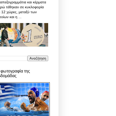
απεζογραμμάτια και κέρματα
υρώ τέθηκαν σε κυκλοφορία
 12 χώρες, μεταξύ των
οίων και η ...
 φωτογραφία της
βδομάδας