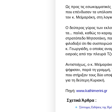
Ως προς τις εσωκομματικές 
που επένδυσαν τα υπόλοιπα
τον κ. Μεϊμαράκη, στη λογι
Ο δεύτερος γύρος των εκλογ
τα... παλιά, καθώς το καρα
στρατόπεδο Μητσοτάκη, πα
φιλοδοξεί ότι θα συσπειρώ
κ. Γεωργιάδη, ο οποίος ανα
εισροές από την πλευρά Τζι
Αντιστοίχως, ο κ. Μεϊμαρά
ψήφισαν, παρά τη γραμμή, Τ
που στήριξαν τους δύο υπο
για τη δεύτερη Κυριακή.
Πηγή:
www.kathimerini.gr
Σχετικά Άρθρα :
Πολιτική
Σύντομες Ειδήσεις της Ημέ