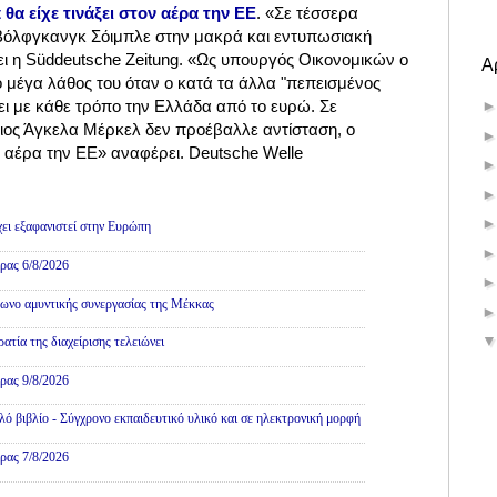
 θα είχε τινάξει στον αέρα την ΕΕ
. «Σε τέσσερα
Βόλφγκανγκ Σόιμπλε στην μακρά και εντυπωσιακή
ει η Süddeutsche Zeitung. «Ως υπουργός Οικονομικών ο
Α
ο μέγα λάθος του όταν ο κατά τα άλλα "πεπεισμένος
ει με κάθε τρόπο την Ελλάδα από το ευρώ. Σε
ιος Άγκελα Μέρκελ δεν προέβαλλε αντίσταση, ο
ον αέρα την ΕΕ» αναφέρει. Deutsche Welle
Πολιτική
χει εξαφανιστεί στην Ευρώπη
ρας 6/8/2026
ωνο αμυντικής συνεργασίας της Μέκκας
τία της διαχείρισης τελειώνει
ρας 9/8/2026
ό βιβλίο - Σύγχρονο εκπαιδευτικό υλικό και σε ηλεκτρονική μορφή
ρας 7/8/2026