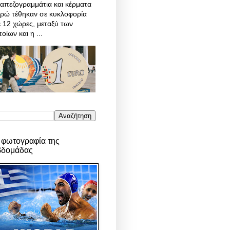
απεζογραμμάτια και κέρματα
υρώ τέθηκαν σε κυκλοφορία
 12 χώρες, μεταξύ των
οίων και η ...
 φωτογραφία της
βδομάδας