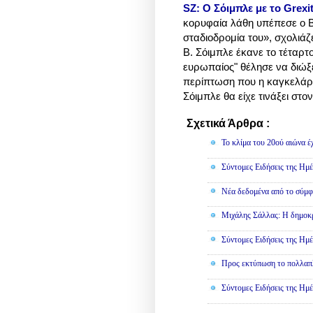
SZ: Ο Σόιμπλε με το Grexit
κορυφαία λάθη υπέπεσε ο 
σταδιοδρομία του», σχολιάζ
Β. Σόιμπλε έκανε το τέταρτ
ευρωπαίος" θέλησε να διώξ
περίπτωση που η καγκελάρ
Σόιμπλε θα είχε τινάξει στ
Σχετικά Άρθρα :
Κοινωνικά,
Το κλίμα του 20ού αιώνα έ
Σύντομες Ειδήσεις της Ημέ
Νέα δεδομένα από το σύμφ
Μιχάλης Σάλλας: Η δημοκρα
Σύντομες Ειδήσεις της Ημέ
Προς εκτύπωση το πολλαπλ
Σύντομες Ειδήσεις της Ημέ