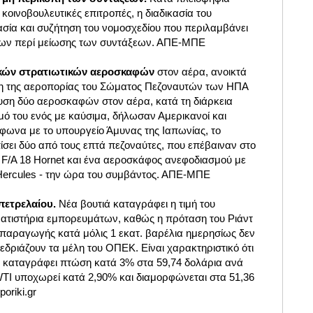
 κοινοβουλευτικές επιτροπές, η διαδικασία του
ασία και συζήτηση του νομοσχεδίου που περιλαμβάνει
εων περί μείωσης των συντάξεων. ΑΠΕ-ΜΠΕ
ικών στρατιωτικών αεροσκαφών
στον αέρα, ανοικτά
χη της αεροπορίας του Σώματος Πεζοναυτών των ΗΠΑ
υση δύο αεροσκαφών στον αέρα, κατά τη διάρκεια
μό του ενός με καύσιμα, δήλωσαν Αμερικανοί και
φωνα με το υπουργείο Άμυνας της Ιαπωνίας, το
πίσει δύο από τους επτά πεζοναύτες, που επέβαιναν στο
 F/A 18 Hornet και ένα αεροσκάφος ανεφοδιασμού με
Hercules - την ώρα του συμβάντος. ΑΠΕ-ΜΠΕ
 πετρελαίου.
Νέα βουτιά καταγράφει η τιμή του
ματιστήρια εμπορευμάτων, καθώς η πρόταση του Ριάντ
 παραγωγής κατά μόλις 1 εκατ. βαρέλια ημερησίως δεν
νεδριάζουν τα μέλη του ΟΠΕΚ. Είναι χαρακτηριστικό ότι
νο καταγράφει πτώση κατά 3% στα 59,74 δολάρια ανά
 WTI υποχωρεί κατά 2,90% και διαμορφώνεται στα 51,36
oriki.gr