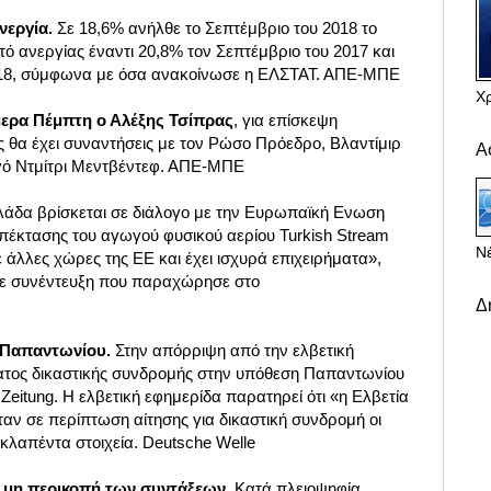
νεργία.
Σε 18,6% ανήλθε το Σεπτέμβριο του 2018 το
ό ανεργίας έναντι 20,8% τον Σεπτέμβριο του 2017 και
018, σύμφωνα με όσα ανακοίνωσε η ΕΛΣΤΑΤ. ΑΠΕ-ΜΠΕ
Χ
μερα Πέμπτη ο Αλέξης Τσίπρας
, για επίσκεψη
θα έχει συναντήσεις με τον Ρώσο Πρόεδρο, Βλαντίμιρ
Α
γό Ντμίτρι Μεντβέντεφ. ΑΠΕ-ΜΠΕ
άδα βρίσκεται σε διάλογο με την Ευρωπαϊκή Ενωση
επέκτασης του αγωγού φυσικού αερίου Turkish Stream
Νέ
άλλες χώρες της ΕΕ και έχει ισχυρά επιχειρήματα»,
σε συνέντευξη που παραχώρησε στο
Δ
 Παπαντωνίου.
Στην απόρριψη από την ελβετική
ματος δικαστικής συνδρομής στην υπόθεση Παπαντωνίου
Zeitung. Η ελβετική εφημερίδα παρατηρεί ότι «η Ελβετία
αν σε περίπτωση αίτησης για δικαστική συνδρομή οι
οκλαπέντα στοιχεία. Deutsche Welle
η μη περικοπή των συντάξεων.
Κατά πλειοψηφία