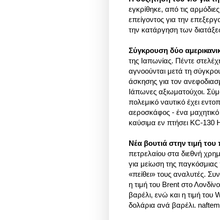
εγκρίθηκε, από τις αρμόδιες
επείγοντος για την επεξεργ
την κατάργηση των διατάξ
Σύγκρουση δύο αμερικαν
της Ιαπωνίας. Πέντε στελέ
αγνοούνται μετά τη σύγκρο
άσκησης για τον ανεφοδιασ
Ιάπωνες αξιωματούχοι. Σύμ
πολεμικό ναυτικό έχει εντο
αεροσκάφος - ένα μαχητικό
καύσιμα εν πτήσει KC-130 
Νέα βουτιά στην τιμή του
πετρελαίου στα διεθνή χρη
για μείωση της παγκόσμιας
«πείθει» τους αναλυτές. Συ
η τιμή του Brent στο Λονδί
βαρέλι, ενώ και η τιμή του
δολάρια ανά βαρέλι. naftemp