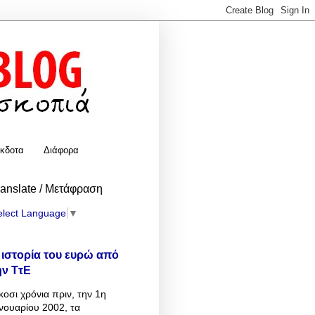
κδοτα
Διάφορα
ranslate / Μετάφραση
elect Language
▼
 ιστορία του ευρώ από
ην ΤτΕ
κοσι χρόνια πριν, την 1η
νουαρίου 2002, τα