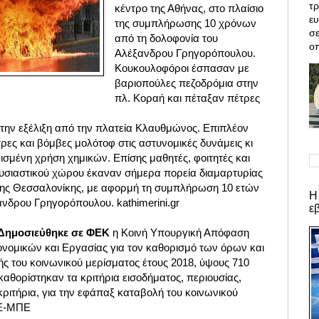
τρ
κέντρο της Αθήνας, στο πλαίσιο
ε
της συμπλήρωσης 10 χρόνων
σε
από τη δολοφονία του
οπ
Αλέξανδρου Γρηγορόπουλου.
Kουκουλοφόροι έσπασαν με
βαριοπούλες πεζοδρόμια στην
πλ. Κοραή και πέταξαν πέτρες
ην εξέλιξη από την πλατεία Κλαυθμώνος. Επιπλέον
ες και βόμβες μολότοφ στις αστυνομικές δυνάμεις κι
ισμένη χρήση χημικών. Επίσης μαθητές, φοιτητές και
ουσιαστικού χώρου έκαναν σήμερα πορεία διαμαρτυρίας
της Θεσσαλονίκης, με αφορμή τη συμπλήρωση 10 ετών
Η
ξανδρου Γρηγορόπουλου.
kathimerini.gr
ε
 Δημοσιεύθηκε σε ΦΕΚ
η Κοινή Υπουργική Απόφαση
νομικών και Εργασίας για τον καθορισμό των όρων και
 του κοινωνικού μερίσματος έτους 2018, ύψους 710
καθορίστηκαν τα κριτήρια εισοδήματος, περιουσίας,
κριτήρια, για την εφάπαξ καταβολή του κοινωνικού
ΑΠΕ-ΜΠΕ