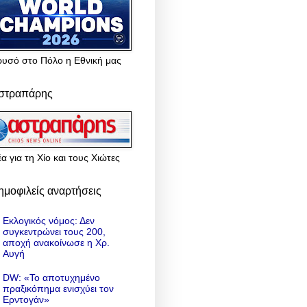
ρυσό στο Πόλο η Εθνική μας
στραπάρης
α για τη Χίο και τους Χιώτες
ημοφιλείς αναρτήσεις
Εκλογικός νόμος: Δεν
συγκεντρώνει τους 200,
αποχή ανακοίνωσε η Χρ.
Αυγή
DW: «To αποτυχημένο
πραξικόπημα ενισχύει τον
Ερντογάν»