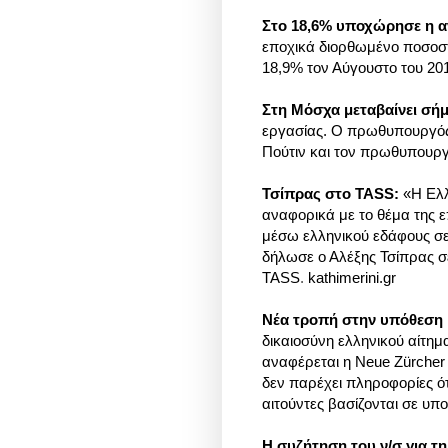
Στο 18,6% υποχώρησε η α
εποχικά διορθωμένο ποσοστ
18,9% τον Αύγουστο του 2
Στη Μόσχα μεταβαίνει σή
εργασίας. Ο πρωθυπουργός 
Πούτιν και τον πρωθυπουρ
Τσίπρας στο TASS:
«Η Ελλ
αναφορικά με το θέμα της 
μέσω ελληνικού εδάφους σε 
δήλωσε ο Αλέξης Τσίπρας 
TASS
kathimerini.gr
.
Νέα τροπή στην υπόθεση
δικαιοσύνη ελληνικού αίτη
αναφέρεται η Neue Zürcher 
δεν παρέχει πληροφορίες ότ
αιτούντες βασίζονται σε υπ
Η συζήτηση του ν/σ για τ