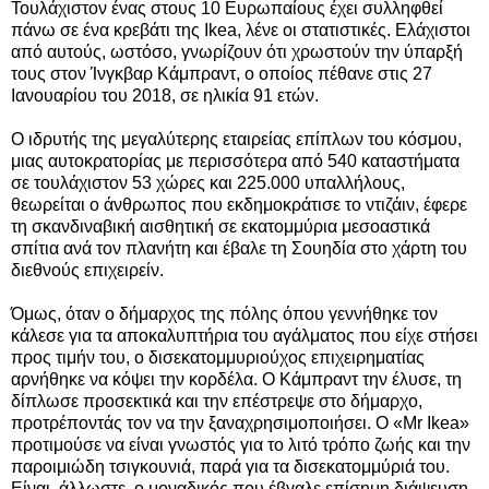
Τουλάχιστον ένας στους 10 Ευρωπαίους έχει συλληφθεί
πάνω σε ένα κρεβάτι της Ikea, λένε οι στατιστικές. Ελάχιστοι
από αυτούς, ωστόσο, γνωρίζουν ότι χρωστούν την ύπαρξή
τους στον Ίνγκβαρ Κάμπραντ, ο οποίος πέθανε στις 27
Ιανουαρίου του 2018, σε ηλικία 91 ετών.
Ο ιδρυτής της μεγαλύτερης εταιρείας επίπλων του κόσμου,
μιας αυτοκρατορίας με περισσότερα από 540 καταστήματα
σε τουλάχιστον 53 χώρες και 225.000 υπαλλήλους,
θεωρείται ο άνθρωπος που εκδημοκράτισε το ντιζάιν,
έφερε
τη σκανδιναβική αισθητική σε εκατομμύρια μεσοαστικά
σπίτια ανά τον πλανήτη και έβαλε τη Σουηδία στο χάρτη του
διεθνούς επιχειρείν.
Όμως, όταν ο δήμαρχος της πόλης όπου γεννήθηκε τον
κάλεσε για τα αποκαλυπτήρια του αγάλματος που είχε στήσει
προς τιμήν του, ο δισεκατομμυριούχος επιχειρηματίας
αρνήθηκε να κόψει την κορδέλα. Ο Κάμπραντ την έλυσε, τη
δίπλωσε προσεκτικά και την επέστρεψε στο δήμαρχο,
προτρέποντάς τον να την ξαναχρησιμοποιήσει. Ο «Mr Ikea»
προτιμούσε να είναι γνωστός για το λιτό τρόπο ζωής και την
παροιμιώδη τσιγκουνιά, παρά για τα δισεκατομμύριά του.
Είναι, άλλωστε, ο μοναδικός που έβγαλε επίσημη διάψευση