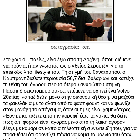
φωτογραφία: Ikea
Στο χωριό Επαλίνζ, λίγο έξω από τη Λοζάνη, όπου διέμενε
για χρόνια, ήταν γνωστός ως ο «θείος Σκρουτζ», για το
επιεικώς λιτό lifestyle του. Τη στιγμή του θανάτου του, ο
Κάμπραντ διέθετε περιουσία 58,7 δισ. δολαρίων και κατείχε
τη θέση του όγδοου πλουσιότερου ανθρώπου στη γη.
Παρότι δισεκατομμυριούχος, επέμενε να οδηγεί ένα Volvo
20ετίας, να ταξιδεύει μόνο στην οικονομική θέση, να μαζεύει
τα φακελάκια με το αλάτι από τα φαστ φουντ και να ψωνίζει
στον μανάβη το απόγευμα, όταν οι τιμές είναι χαμηλότερες.
«Εάν με κοιτάξετε από την κορυφή έως τα νύχια, θα δείτε
πως ό,τι φοράω είναι αγορασμένο από τη λαϊκή αγορά»,
έλεγε με καμάρι σε κάποια τηλεοπτική συνέντευξή του, για να
προσθέσει ότι φροντίζει πάντα να κόβει τα μαλλιά του όταν