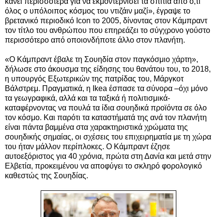
κάνει περισσότερα για να εκμοντερνίσει τα σπίτια από ό,τι
όλος ο υπόλοιπος κόσμος του ντιζάιν μαζί», έγραψε το
βρετανικό περιοδικό Icon το 2005, δίνοντας στον Κάμπραντ
τον τίτλο του ανθρώπου που επηρεάζει το σύγχρονο γούστο
περισσότερο από οποιονδήποτε άλλο στον πλανήτη.
«Ο Κάμπραντ έβαλε τη Σουηδία στον παγκόσμιο χάρτη»,
δήλωσε στο άκουσμα της είδησης του θανάτου του, το 2018,
η υπουργός Εξωτερικών της πατρίδας του, Μάργκοτ
Βάλστρεμ. Πραγματικά, η Ikea έσπασε τα σύνορα –όχι μόνο
τα γεωγραφικά, αλλά και τα ταξικά ή πολιτισμικά-
καταφέρνοντας να πουλά τα ίδια σουηδικά προϊόντα σε όλο
τον κόσμο. Και παρότι τα καταστήματά της ανά τον πλανήτη
είναι πάντα βαμμένα στα χαρακτηριστικά χρώματα της
σουηδικής σημαίας, οι σχέσεις του επιχειρηματία με τη χώρα
του ήταν μάλλον περίπλοκες. Ο Κάμπραντ έζησε
αυτοεξόριστος για 40 χρόνια, πρώτα στη Δανία και μετά στην
Ελβετία, προκειμένου να αποφύγει το σκληρό φορολογικό
καθεστώς της Σουηδίας.