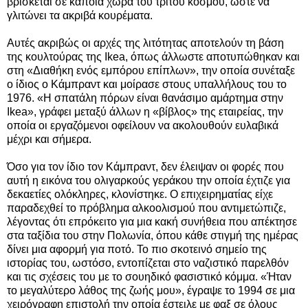
βρίσκεται σε κάποια χώρα του τρίτου κόσμου, ώστε να
γλιτώνει τα ακριβά κουρέματα.
Αυτές ακριβώς οι αρχές της λιτότητας αποτελούν τη βάση
της κουλτούρας της Ikea, όπως άλλωστε αποτυπώθηκαν και
στη «Διαθήκη ενός εμπόρου επίπλων», την οποία συνέταξε
ο ίδιος ο Κάμπραντ και μοίρασε στους υπαλλήλους του το
1976. «Η σπατάλη πόρων είναι θανάσιμο αμάρτημα στην
Ikea», γράφει μεταξύ άλλων η «βίβλος» της εταιρείας, την
οποία οι εργαζόμενοι οφείλουν να ακολουθούν ευλαβικά
μέχρι και σήμερα.
Όσο για τον ίδιο τον Κάμπραντ, δεν έλειψαν οι φορές που
αυτή η εικόνα του ολιγαρκούς γεράκου την οποία έχτιζε για
δεκαετίες ολόκληρες, κλονίστηκε. Ο επιχειρηματίας είχε
παραδεχθεί το πρόβλημα αλκοολισμού που αντιμετώπιζε,
λέγοντας ότι επρόκειτο για μια κακή συνήθεια που απέκτησε
στα ταξίδια του στην Πολωνία, όπου κάθε στιγμή της ημέρας
δίνει μια αφορμή για ποτό. Το πιο σκοτεινό σημείο της
ιστορίας του, ωστόσο, εντοπίζεται στο ναζιστικό παρελθόν
και τις σχέσεις του με το σουηδικό φασιστικό κόμμα. «Ήταν
το μεγαλύτερο λάθος της ζωής μου», έγραψε το 1994 σε μια
χειρόγραφη επιστολή την οποία έστειλε με φαξ σε όλους