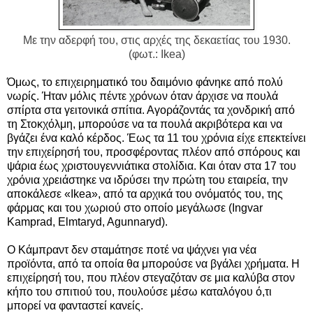
Με την αδερφή του, στις αρχές της δεκαετίας του 1930.
(φωτ.: Ikea)
Όμως, το επιχειρηματικό του δαιμόνιο φάνηκε από πολύ
νωρίς. Ήταν μόλις πέντε χρόνων όταν άρχισε να πουλά
σπίρτα στα γειτονικά σπίτια. Αγοράζοντάς τα χονδρική από
τη Στοκχόλμη, μπορούσε να τα πουλά ακριβότερα και να
βγάζει ένα καλό κέρδος. Έως τα 11 του χρόνια είχε επεκτείνει
την επιχείρησή του, προσφέροντας πλέον από σπόρους και
ψάρια έως χριστουγεννιάτικα στολίδια. Και όταν στα 17 του
χρόνια χρειάστηκε να ιδρύσει την πρώτη του εταιρεία, την
αποκάλεσε «Ikea», από τα αρχικά του ονόματός του, της
φάρμας και του χωριού στο οποίο μεγάλωσε (Ingvar
Kamprad, Elmtaryd, Agunnaryd).
Ο Κάμπραντ δεν σταμάτησε ποτέ να ψάχνει για νέα
προϊόντα, από τα οποία θα μπορούσε να βγάλει χρήματα. Η
επιχείρησή του, που πλέον στεγαζόταν σε μια καλύβα στον
κήπο του σπιτιού του, πουλούσε μέσω καταλόγου ό,τι
μπορεί να φανταστεί κανείς.