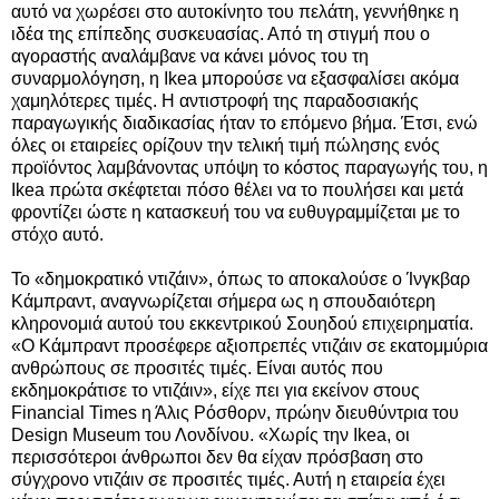
αυτό να χωρέσει στο αυτοκίνητο του πελάτη, γεννήθηκε η
ιδέα της επίπεδης συσκευασίας. Από τη στιγμή που ο
αγοραστής αναλάμβανε να κάνει μόνος του τη
συναρμολόγηση, η Ikea μπορούσε να εξασφαλίσει ακόμα
χαμηλότερες τιμές. Η αντιστροφή της παραδοσιακής
παραγωγικής διαδικασίας ήταν το επόμενο βήμα. Έτσι, ενώ
όλες οι εταιρείες ορίζουν την τελική τιμή πώλησης ενός
προϊόντος λαμβάνοντας υπόψη το κόστος παραγωγής του, η
Ikea πρώτα σκέφτεται πόσο θέλει να το πουλήσει και μετά
φροντίζει ώστε η κατασκευή του να ευθυγραμμίζεται με το
στόχο αυτό.
Το «δημοκρατικό ντιζάιν», όπως το αποκαλούσε ο Ίνγκβαρ
Κάμπραντ, αναγνωρίζεται σήμερα ως η σπουδαιότερη
κληρονομιά αυτού του εκκεντρικού Σουηδού επιχειρηματία.
«Ο Κάμπραντ προσέφερε αξιοπρεπές ντιζάιν σε εκατομμύρια
ανθρώπους σε προσιτές τιμές. Είναι αυτός που
εκδημοκράτισε το ντιζάιν», είχε πει για εκείνον στους
Financial Times η Άλις Ρόσθορν, πρώην διευθύντρια του
Design Museum του Λονδίνου. «Χωρίς την Ikea, οι
περισσότεροι άνθρωποι δεν θα είχαν πρόσβαση στο
σύγχρονο ντιζάιν σε προσιτές τιμές. Αυτή η εταιρεία έχει