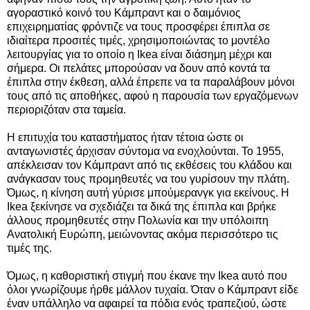
αγοραστικό κοινό του Κάμπραντ και ο δαιμόνιος
επιχειρηματίας φρόντιζε να τους προσφέρει έπιπλα σε
ιδιαίτερα προσιτές τιμές, χρησιμοποιώντας το μοντέλο
λειτουργίας για το οποίο η Ikea είναι διάσημη μέχρι και
σήμερα. Οι πελάτες μπορούσαν να δουν από κοντά τα
έπιπλα στην έκθεση, αλλά έπρεπε να τα παραλάβουν μόνοι
τους από τις αποθήκες, αφού η παρουσία των εργαζόμενων
περιοριζόταν στα ταμεία.
Η επιτυχία του καταστήματος ήταν τέτοια ώστε οι
ανταγωνιστές άρχισαν σύντομα να ενοχλούνται. Το 1955,
απέκλεισαν τον Κάμπραντ από τις εκθέσεις του κλάδου και
ανάγκασαν τους προμηθευτές να του γυρίσουν την πλάτη.
Όμως, η κίνηση αυτή γύρισε μπούμερανγκ για εκείνους. H
Ikea ξεκίνησε να σχεδιάζει τα δικά της έπιπλα και βρήκε
άλλους προμηθευτές στην Πολωνία και την υπόλοιπη
Ανατολική Ευρώπη, μειώνοντας ακόμα περισσότερο τις
τιμές της.
Όμως, η καθοριστική στιγμή που έκανε την Ikea αυτό που
όλοι γνωρίζουμε ήρθε μάλλον τυχαία. Όταν ο Κάμπραντ είδε
έναν υπάλληλο να αφαιρεί τα πόδια ενός τραπεζιού, ώστε