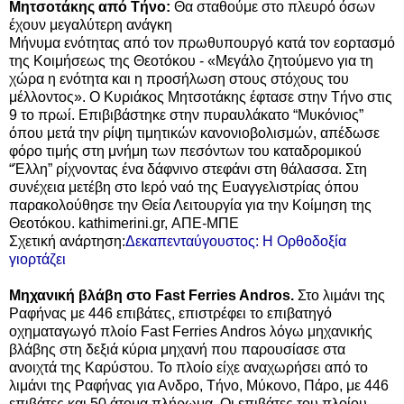
Μητσοτάκης από Τήνο:
Θα σταθούμε στο πλευρό όσων
έχουν μεγαλύτερη ανάγκη
Μήνυμα ενότητας από τον πρωθυπουργό κατά τον εορτασμό
της Κοιμήσεως της Θεοτόκου - «Μεγάλο ζητούμενο για τη
χώρα η ενότητα και η προσήλωση στους στόχους του
μέλλοντος». Ο
Κυριάκος Μητσοτάκης
έφτασε στην Τήνο στις
9 το πρωί. Επιβιβάστηκε στην πυραυλάκατο
“Μυκόνιος”
όπου μετά την ρίψη τιμητικών κανονιοβολισμών, απέδωσε
φόρο τιμής στη μνήμη των πεσόντων του καταδρομικού
“Έλλη” ρίχνοντας ένα δάφνινο στεφάνι στη θάλασσα. Στη
συνέχεια μετέβη στο Ιερό ναό της Ευαγγελιστρίας όπου
παρακολούθησε την Θεία Λειτουργία για την Κοίμηση της
Θεοτόκου. kathimerini.gr, ΑΠΕ-ΜΠΕ
Σχετική ανάρτηση:
Δεκαπενταύγουστος: Η Ορθοδοξία
γιορτάζει
Mηχανική βλάβη στο Fast Ferries Andros.
Στο λιμάνι της
Ραφήνας με 446 επιβάτες, επιστρέφει το επιβατηγό
οχηματαγωγό πλοίο Fast Ferries Andros λόγω μηχανικής
βλάβης στη δεξιά κύρια μηχανή που παρουσίασε στα
ανοιχτά της Καρύστου. Το πλοίο είχε αναχωρήσει από το
λιμάνι της Ραφήνας για Ανδρο, Τήνο, Μύκονο, Πάρο, με 446
επιβάτες και 50 άτομα πλήρωμα. Οι επιβάτες του πλοίου