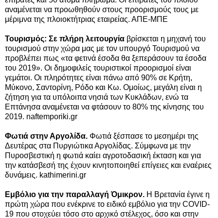
αναμένεται να προωθηθούν στους προορισμούς τους με
μέριμνα της πλοιοκτήτριας εταιρείας. ΑΠΕ-ΜΠΕ
Τουρισμός: Σε πλήρη λειτουργία
βρίσκεται η μηχανή του
τουρισμού στην χώρα μας με τον υπουργό Τουρισμού να
προβλέπει πως «τα φετινά έσοδα θα ξεπεράσουν τα έσοδα
του 2019». Οι δημοφιλείς τουριστικοί προορισμοί είναι
γεμάτοι. Οι πληρότητες είναι πάνω από 90% σε Κρήτη,
Μύκονο, Σαντορίνη, Ρόδο και Κω. Ομοίως, μεγάλη είναι η
ζήτηση για τα υπόλοιπα νησιά των Κυκλάδων, ενώ τα
Επτάνησα αναμένεται να φτάσουν το 80% της κίνησης του
2019. naftemporiki.gr
Φωτιά στην Αργολίδα.
Φωτιά ξέσπασε το μεσημέρι της
Δευτέρας στα Πυργιώτικα Αργολίδας. Σύμφωνα με την
Πυροσβεστική η φωτιά καίει αγροτοδασική έκταση και για
την κατάσβεσή της έχουν κινητοποιηθεί επίγειες και εναέριες
δυνάμεις. kathimerini.gr
Εμβόλιο για την παραλλαγή Όμικρον.
Η Βρετανία έγινε η
πρώτη χώρα που ενέκρινε το ειδικό εμβόλιο για την COVID-
19 που στοχεύει τόσο στο αρχικό στέλεχος, όσο και στην