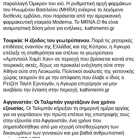
παραλλαγή Όμικρον του ιού. Η ρυθμιστική αρχή φαρμάκων
του Ηνωμένου Βασιλείου (MHRA) ενέκρινε το λεγόμενο
δισθενές εμβόλιο, που παράγεται από την αμερικανική
φαρμακευτική εταιρεία Moderna. Το MRNA.O θα είναι
αναμνηστική δόση μόνο για ενήλικες. kathimerini.gr
Τουρκία: Η έξοδος του γεωτρύπανου.
Παρά τις ρητορικές
επιθέσεις εναντίον της Ελλάδας και της Κύπρου, η Aγκυρα
επέλεξε τη σταθερότητα και στέλνει το γεωτρύπανο
«Αμπντούλ Χαμίτ Χαν» σε περιοχή που βρίσκεται κοντά στις
τουρκικές ακτές, δίχως να προκαλεί ενόχληση ούτε στην
Αθήνα ούτε στη Λευκωσία. Πολιτικοί αναλυτές της γειτονικής
χώρας εκτιμούν ότι με την απόφαση που έλαβε ο ίδιος ο
Ρετζέπ Ταγίπ Ερντογάν, η Αγκυρα επιχείρησε να μην
ανεβάσει την ένταση στην περιοχή. kathimerini.gr
Αφγανιστάν: Οι Ταλιμπάν γιορτάζουν ένα χρόνο
εξουσίας
. Οι Ταλιμπάν κήρυξαν τη σημερινή ημέρα αργίας
για να γιορτάσουν την πρώτη επέτειο της επιστροφής τους
στην εξουσία στο Αφγανιστάν, ένα χρόνο που
σηματοδοτήθηκε από μια ισχυρή οπισθοχώρηση των
δικαιωμάτων των γυναικών και μια βαθιά ανθρωπιστική