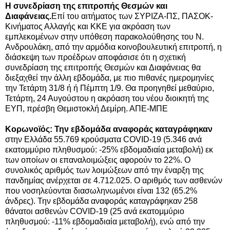
Η συνεδρίαση της επιτροπής Θεσμών και
Διαφάνειας.
Επί του αιτήματος των ΣΥΡΙΖΑ-ΠΣ, ΠΑΣΟΚ-
Κινήματος Αλλαγής και ΚΚΕ για ακρόαση των
εμπλεκομένων στην υπόθεση παρακολούθησης του Ν.
Ανδρουλάκη, από την αρμόδια κοινοβουλευτική επιτροπή, η
διάσκεψη των προέδρων αποφάσισε ότι η σχετική
συνεδρίαση της επιτροπής Θεσμών και Διαφάνειας θα
διεξαχθεί την άλλη εβδομάδα, με πιο πιθανές ημερομηνίες
την Τετάρτη 31/8 ή ή Πέμπτη 1/9. Θα προηγηθεί μεθαύριο,
Τετάρτη, 24 Αυγούστου η ακρόαση του νέου διοικητή της
ΕΥΠ, πρέσβη Θεμιστοκλή Δεμίρη. ΑΠΕ-ΜΠΕ
Κορωνοϊός: Την εβδομάδα αναφοράς καταγράφηκαν
στην Ελλάδα 55.769 κρούσματα COVID-19 (5.346 ανά
εκατομμύριο πληθυσμού: -25% εβδομαδιαία μεταβολή) εκ
των οποίων οι επαναλοιμώξεις αφορούν το 22%. Ο
συνολικός αριθμός των λοιμώξεων από την έναρξη της
πανδημίας ανέρχεται σε 4.712.025. Ο αριθμός των ασθενών
που νοσηλεύονται διασωληνωμένοι είναι 132 (65.2%
άνδρες). Την εβδομάδα αναφοράς καταγράφηκαν 258
θάνατοι ασθενών COVID-19 (25 ανά εκατομμύριο
πληθυσμού: -11% εβδομαδιαία μεταβολή), ενώ από την