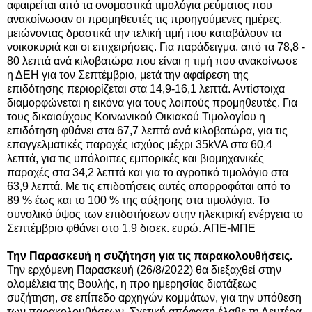
αφαιρείται από τα ονομαστικά τιμολόγια ρεύματος που
ανακοίνωσαν οι προμηθευτές τις προηγούμενες ημέρες,
μειώνοντας δραστικά την τελική τιμή που καταβάλουν τα
νοικοκυριά και οι επιχειρήσεις. Για παράδειγμα, από τα 78,8 -
80 λεπτά ανά κιλοβατώρα που είναι η τιμή που ανακοίνωσε
η ΔΕΗ για τον Σεπτέμβριο, μετά την αφαίρεση της
επιδότησης περιορίζεται στα 14,9-16,1 λεπτά.
Αντίστοιχα
διαμορφώνεται η εικόνα για τους λοιπούς προμηθευτές. Για
τους δικαιούχους Κοινωνικού Οικιακού Τιμολογίου η
επιδότηση φθάνει στα 67,7 λεπτά ανά κιλοβατώρα, για τις
επαγγελματικές παροχές ισχύος μέχρι 35kVA στα 60,4
λεπτά, για τις υπόλοιπες εμπορικές και βιομηχανικές
παροχές στα 34,2 λεπτά και για το αγροτικό τιμολόγιο στα
63,9 λεπτά. Με τις επιδοτήσεις αυτές απορροφάται από το
89 % έως και το 100 % της αύξησης στα τιμολόγια. Το
συνολικό ύψος των επιδοτήσεων στην ηλεκτρική ενέργεια το
Σεπτέμβριο φθάνει στο 1,9 δισεκ. ευρώ. ΑΠΕ-ΜΠΕ
Την Παρασκευή η συζήτηση για τις παρακολουθήσεις.
Την ερχόμενη Παρασκευή (26/8/2022) θα διεξαχθεί στην
ολομέλεια της Βουλής, η προ ημερησίας διατάξεως
συζήτηση, σε επίπεδο αρχηγών κομμάτων, για την υπόθεση
των παρακολουθήσεων. Σχετική απόφαση έλαβε τη Δευτέρα