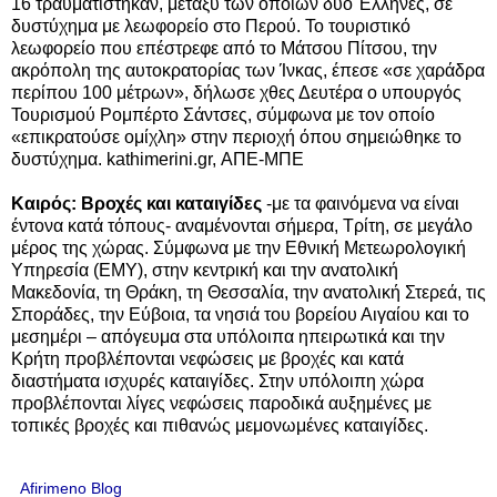
16 τραυματίστηκαν, μεταξύ των οποίων δύο Έλληνες, σε
δυστύχημα με λεωφορείο στο Περού. Το τουριστικό
λεωφορείο που επέστρεφε από το Μάτσου Πίτσου, την
ακρόπολη της αυτοκρατορίας των Ίνκας, έπεσε «σε χαράδρα
περίπου 100 μέτρων», δήλωσε χθες Δευτέρα ο υπουργός
Τουρισμού Ρομπέρτο Σάντσες, σύμφωνα με τον οποίο
«επικρατούσε ομίχλη» στην περιοχή όπου σημειώθηκε το
δυστύχημα. kathimerini.gr, ΑΠΕ-ΜΠΕ
Καιρός: Βροχές και καταιγίδες
-με τα φαινόμενα να είναι
έντονα κατά τόπους- αναμένονται σήμερα, Τρίτη, σε μεγάλο
μέρος της χώρας. Σύμφωνα με την Εθνική Μετεωρολογική
Υπηρεσία (ΕΜΥ), στην κεντρική και την ανατολική
Μακεδονία, τη Θράκη, τη Θεσσαλία, την ανατολική Στερεά, τις
Σποράδες, την Εύβοια, τα νησιά του βορείου Αιγαίου και το
μεσημέρι – απόγευμα στα υπόλοιπα ηπειρωτικά και την
Κρήτη προβλέπονται νεφώσεις με βροχές και κατά
διαστήματα ισχυρές καταιγίδες. Στην υπόλοιπη χώρα
προβλέπονται λίγες νεφώσεις παροδικά αυξημένες με
τοπικές βροχές και πιθανώς μεμονωμένες καταιγίδες.
Afirimeno Blog