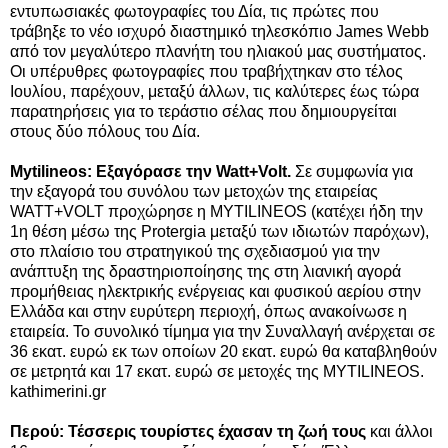
εντυπωσιακές φωτογραφίες του Δία, τις πρώτες που
τράβηξε το νέο ισχυρό διαστημικό τηλεσκόπιο James Webb
από τον μεγαλύτερο πλανήτη του ηλιακού μας συστήματος.
Οι υπέρυθρες φωτογραφίες που τραβήχτηκαν στο τέλος
Ιουλίου, παρέχουν, μεταξύ άλλων, τις καλύτερες έως τώρα
παρατηρήσεις για το τεράστιο σέλας που δημιουργείται
στους δύο πόλους του Δία.
Mytilineos: Εξαγόρασε την Watt+Volt.
Σε συμφωνία για
την εξαγορά του συνόλου των μετοχών της εταιρείας
WATT+VOLT προχώρησε η MYTILINEOS (κατέχει ήδη την
1η θέση μέσω της Protergia μεταξύ των ιδιωτών παρόχων),
στο πλαίσιο του στρατηγικού της σχεδιασμού για την
ανάπτυξη της δραστηριοποίησης της στη λιανική αγορά
προμήθειας ηλεκτρικής ενέργειας και φυσικού αερίου στην
Ελλάδα και στην ευρύτερη περιοχή, όπως ανακοίνωσε η
εταιρεία. Το συνολικό τίμημα για την Συναλλαγή ανέρχεται σε
36 εκατ. ευρώ εκ των οποίων 20 εκατ. ευρώ θα καταβληθούν
σε μετρητά και 17 εκατ. ευρώ σε μετοχές της MYTILINEOS.
kathimerini.gr
Περού: Τέσσερις τουρίστες έχασαν τη ζωή τους
και άλλοι