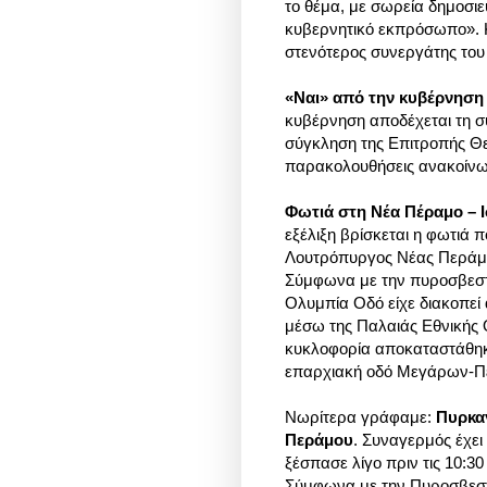
το θέμα, με σωρεία δημοσι
κυβερνητικό εκπρόσωπο». Κ
στενότερος συνεργάτης του 
«Ναι» από την κυβέρνηση 
κυβέρνηση αποδέχεται τη σύ
σύγκληση της Επιτροπής Θε
παρακολουθήσεις ανακοίνω
Φωτιά στη Νέα Πέραμο – Ι
εξέλιξη βρίσκεται η φωτιά
Λουτρόπυργος Νέας Περάμου,
Σύμφωνα με την πυροσβεστι
Ολυμπία Οδό είχε διακοπεί 
μέσω της Παλαιάς Εθνικής Ο
κυκλοφορία αποκαταστάθηκ
επαρχιακή οδό Μεγάρων-
Νωρίτερα γράφαμε:
Πυρκα
Περάμου
. Συναγερμός έχε
ξέσπασε λίγο πριν τις 10:
Σύμφωνα με την Πυροσβεστικ