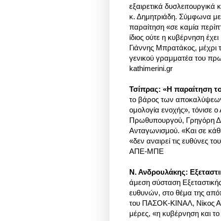
εξαιρετικά δυσλειτουργικά 
κ. Δημητριάδη. Σύμφωνα με
παραίτηση «σε καμία περίπτω
ίδιος ούτε η κυβέρνηση έχε
Γιάννης Μπρατάκος, μέχρι 
γενικού γραμματέα του πρω
kathimerini.gr
Τσίπρας: «Η παραίτηση τ
το βάρος των αποκαλύψεων
ομολογία ενοχής», τόνισε ο
Πρωθυπουργού, Γρηγόρη Δη
Ανταγωνισμού. «Και σε κάθ
«δεν αναιρεί τις ευθύνες το
ΑΠΕ-ΜΠΕ
Ν. Ανδρουλάκης: Εξεταστι
άμεση σύσταση Εξεταστικής
ευθυνών, στο θέμα της από
του ΠΑΣΟΚ-ΚΙΝΑΛ, Νίκος Αν
μέρες, «η κυβέρνηση και 