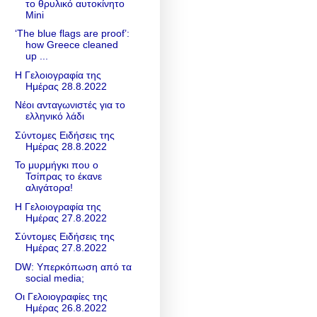
το θρυλικό αυτοκίνητο
Mini
‘The blue flags are proof’:
how Greece cleaned
up ...
Η Γελοιογραφία της
Ημέρας 28.8.2022
Νέοι ανταγωνιστές για το
ελληνικό λάδι
Σύντομες Ειδήσεις της
Ημέρας 28.8.2022
Το μυρμήγκι που ο
Τσίπρας το έκανε
αλιγάτορα!
H Γελοιογραφία της
Ημέρας 27.8.2022
Σύντομες Ειδήσεις της
Ημέρας 27.8.2022
DW: Υπερκόπωση από τα
social media;
Οι Γελοιογραφίες της
Ημέρας 26.8.2022