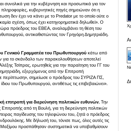
και συνολικά για την κυβέρνηση και προσωπικά για τον
 πληροφορίες, κυβερνητικές πηγές σημειώναν ότι η
ση δεν έχει να κάνει με το Predator με το οποίο ούτε ο
ι καμία σχέση, όπως έχει κατηγορηματικά δηλωθεί». Ο
Χ
τώρα πρόεδρος του ΕΒΕΑ, αναλαμβάνει τη θέση του
θυπουργού, αντικαθιστώντας τον Γρηγόρη Δημητριάδη.
Α
ου Γενικού Γραμματέα του Πρωθυπουργού
κάτω από
 για το σκάνδαλο των παρακολουθήσεων αποτελεί
 Αλέξης Τσίπρας, ερωτηθείς για την παραίτηση του ΓΓ του
Νέ
μητριάδη, εξερχόμενος από την Επιτροπή
ε περίπτωση», σημείωσε ο πρόεδρος του ΣΥΡΙΖΑ ΠΣ,
Δ
υ ίδιου του Πρωθυπουργού, αντιθέτως τις επιβεβαιώνει».
κή επιτροπή για διερεύνηση πολιτικών ευθυνών.
Την
 Επιτροπής από τη Βουλή, για τη διερεύνηση πολιτικών
πειρας παγίδευσης του τηλεφώνου του, ζητά ο πρόεδρος
δρουλάκης. Με δήλωσή του, τόνισε πως, όλες αυτές τις
το Μαξίμου προσπάθησαν συστηματικά να υποβαθμίσουν