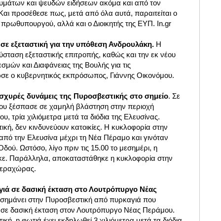
ευμάτων και ψευδών ειδήσεων ακόμα και από τον
αι προσέθεσε πως, μετά από όλα αυτά, παραιτείται ο
πρωθυπουργού, αλλά και ο Διοικητής της ΕΥΠ. In.gr
σε εξεταστική για την υπόθεση Ανδρουλάκη.
Η
σταση εξεταστικής επιτροπής, καθώς και την εκ νέου
σμών και Διαφάνειας της Βουλής για τις
σε ο κυβερνητικός εκπρόσωπος, Γιάννης Οικονόμου.
σχυρές δυνάμεις της Πυροσβεστικής στο σημείο
. Σε
 που ξέσπασε σε χαμηλή βλάστηση στην περιοχή
 τρία χιλιόμετρα μετά τα διόδια της Ελευσίνας.
κή, δεν κινδυνεύουν κατοικίες. Η κυκλοφορία στην
από την Ελευσίνα μέχρι τη Νέα Πέραμο και γινόταν
δού. Ωστόσο, λίγο πριν τις 15.00 το μεσημέρι, η
ε. Παράλληλα, αποκαταστάθηκε η κυκλοφορία στην
Περαχώρας.
γιά σε δασική έκταση στο Λουτρόπυργο Νέας
ι σημάνει στην Πυροσβεστική από πυρκαγιά που
30 σε δασική έκταση στον Λουτρόπυργο Νέας Περάμου.
ή, η φωτιά έχει εκδηλωθεί 3 χιλιόμετρα μετά τα διόδια