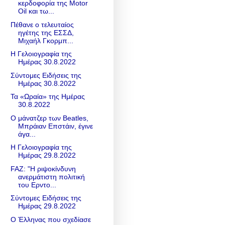
κερδοφορία της Motor
Oil και τω...
Πέθανε ο τελευταίος
ηγέτης της ΕΣΣΔ,
Μιχαήλ Γκορμπ...
Η Γελοιογραφία της
Ημέρας 30.8.2022
Σύντομες Ειδήσεις της
Ημέρας 30.8.2022
Τα «Ωραία» της Ημέρας
30.8.2022
Ο μάνατζερ των Beatles,
Μπράιαν Επστάιν, έγινε
άγα...
Η Γελοιογραφία της
Ημέρας 29.8.2022
FAZ: "Η ριψοκίνδυνη
ανερμάτιστη πολιτική
του Ερντο...
Σύντομες Ειδήσεις της
Ημέρας 29.8.2022
Ο Έλληνας που σχεδίασε