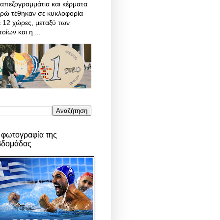
απεζογραμμάτια και κέρματα
υρώ τέθηκαν σε κυκλοφορία
 12 χώρες, μεταξύ των
οίων και η ...
 φωτογραφία της
βδομάδας