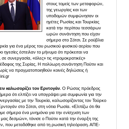
στους τομείς των μεταφορών,
της γεωργίας και των
υποδομών συμφώνησαν οι
ηγέτες Ρωσίας και Τουρκίας
κατά την περίπου τεσσάρων
ωρών συνάντηση που είχαν
σήμερα στο Σότσι. Σε ρούβλια
ρκία για ένα μέρος του ρωσικού φυσικού αερίου που
δύο ηγεσίες έστειλαν το μήνυμα ότι πρόκειται να
 σε συνεργασία, «όλες» τις «τρομοκρατικές»
έδαφος της Συρίας. Η πολύωρη συνάντηση Πούτιν και
ρίς να πραγματοποιηθούν κοινές δηλώσεις ή
ni.gr
ιν καλωσορίζει τον Ερντογάν
. Ο Ρώσος πρόεδρος
μερα ότι ελπίζει να υπογράψει μια συμφωνία για την
υνεργασίας με την Τουρκία, καλωσορίζοντας τον Τούρκο
ρντογάν στο Σότσι, στη νότια Ρωσία. «Ελπίζω ότι θα
ε σήμερα ένα μνημόνιο για την ενίσχυση των
μας δεσμών», τόνισε ο Πούτιν κατά την έναρξη της
ν, που μεταδόθηκε από τη ρωσική τηλεόραση. ΑΠΕ-