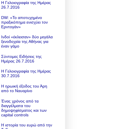
Η Γελοιογραφία της Ημέρας
26.7.2016
DW: «To αποτυχημένο
πραξικόπημα ενισχύει τον
Ερντογάν»
Ινδοί «έκλεισαν» δύο μεγάλα
ξενοδοχεία της Αθήνας για
έναν γάμο
Σύντομες Ειδήσεις της
Ημέρας 26.7.2016
Η Γελοιογραφία της Ημέρας
30.7.2016
Η ηρωική έξοδος του Άρη
από το Ναυαρίνο
Ένας χρόνος από τα
διαγγέλματα του
δημοψηφίσματος και των
capital controls
Η ιστορία του ευρώ από την