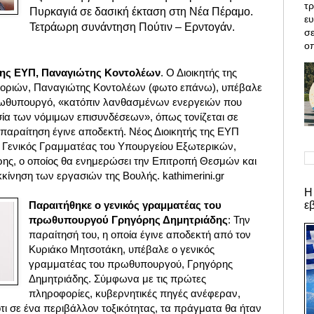
τρ
Π
υρκαγιά σε δασική έκταση στη Νέα Πέραμο.
ε
Τετράωρη συνάντηση Πούτιν – Ερντογάν.
σε
οπ
 της ΕΥΠ, Παναγιώτης Κοντολέων
. Ο Διοικητής της
οριών, Παναγιώτης Κοντολέων (φωτο επάνω), υπέβαλε
ρωθυπουργό, «κατόπιν λανθασμένων ενεργειών
που
σία των νόμιμων επισυνδέσεων», όπως τονίζεται σε
παραίτηση έγινε αποδεκτή. Νέος Διοικητής της ΕΥΠ
 Γενικός Γραμματέας του Υπουργείου Εξωτερικών,
ης, ο οποίος θα ενημερώσει την Επιτροπή Θεσμών και
κίνηση των εργασιών της Βουλής. kathimerini.gr
Η
ε
Παραιτήθηκε ο γενικός γραμματέας του
πρωθυπουργού Γρηγόρης Δημητριάδης
: Την
παραίτησή του, η οποία έγινε αποδεκτή από τον
Κυριάκο Μητσοτάκη, υπέβαλε ο γενικός
γραμματέας του πρωθυπουργού, Γρηγόρης
Δημητριάδης. Σύμφωνα με τις πρώτες
πληροφορίες, κυβερνητικές πηγές ανέφεραν,
ότι σε ένα περιβάλλον τοξικότητας, τα πράγματα θα ήταν