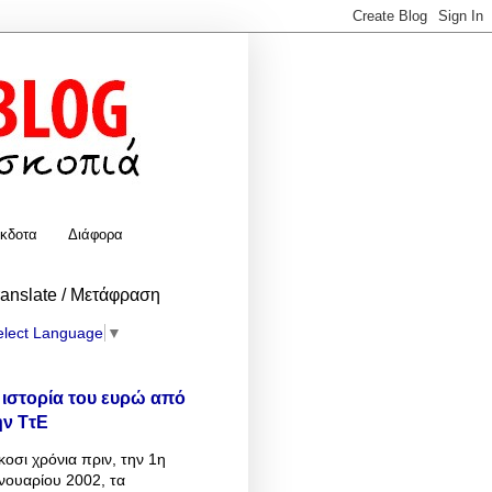
κδοτα
Διάφορα
ranslate / Μετάφραση
elect Language
▼
 ιστορία του ευρώ από
ην ΤτΕ
κοσι χρόνια πριν, την 1η
νουαρίου 2002, τα