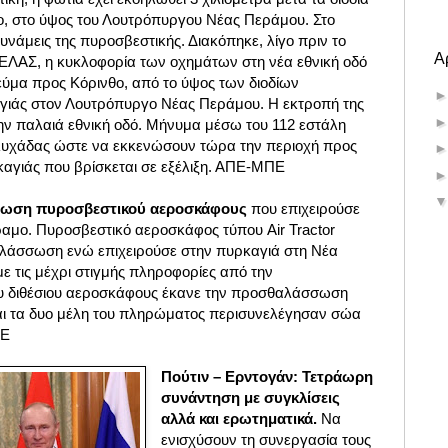
ο, στο ύψος του Λουτρόπυργου Νέας Περάμου. Στο
δυνάμεις της πυροσβεστικής. Διακόπηκε, λίγο πριν το
Α
ΕΛΑΣ, η κυκλοφορία των οχημάτων στη νέα εθνική οδό
εύμα προς Κόρινθο, από το ύψος των διοδίων
γιάς στον Λουτρόπυργο Νέας Περάμου. Η εκτροπή της
την παλαιά εθνική οδό. Μήνυμα μέσω του 112 εστάλη
λυχάδας ώστε να εκκενώσουν τώρα την περιοχή προς
αγιάς που βρίσκεται σε εξέλιξη. ΑΠΕ-ΜΠΕ
σωση πυροσβεστικού αεροσκάφους
που επιχειρούσε
αμο. Πυροσβεστικό αεροσκάφος τύπου Air Tractor
λάσσωση ενώ επιχειρούσε στην πυρκαγιά στη Νέα
ε τις μέχρι στιγμής πληροφορίες από την
ου διθέσιου αεροσκάφους έκανε την προσθαλάσσωση
αι τα δυο μέλη του πληρώματος περισυνελέγησαν σώα
ΠΕ
Πούτιν – Ερντογάν: Τετράωρη
συνάντηση με συγκλίσεις
αλλά και ερωτηματικά.
Να
ενισχύσουν τη συνεργασία τους