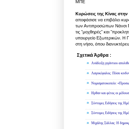
ΜΠΕ
Κυρώσεις της Κίνας στην 
αποφάσισε να επιβάλει κυρ
των Αντιπροσώπων Νάνσι Πελ
τις "μοχθηρές" και "προκλητ
υπουργείο Εξωτερικών. Η Π
στη νήσο, όπου διανυκτέρε
Σχετικά Άρθρα :
Διάφορα,
Πο
Aνάδειξη γιγάντιου απολι
Λαγοκέφαλος: Πόσο κινδυν
Νομισματοκοπείο: «Προσω
Ηρθαν και φέτος οι μέδουσ
Σύντομες Ειδήσεις της Ημέ
Σύντομες Ειδήσεις της Ημέ
Μιχάλης Σάλλας: Η δημοκρα