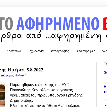
Κοινωνικά
Τεχνολογία
Φωτογραφίες
Γελοιογραφίες
Ανέ
T
της Ημέρας 5.8.2022
S
:
Διάφορα
,
Πολιτική
Παραιτήθηκαν ο διοικητής της ΕΥΠ,
Η
Παναγιώτης Κοντολέων και ο
γενικός
τ
γραμματέας του πρωθυπουργού Γρηγόρης
Εί
Δημητριάδης.
Ια
Eξεταστική για την υπόθεση Ανδρουλάκη.