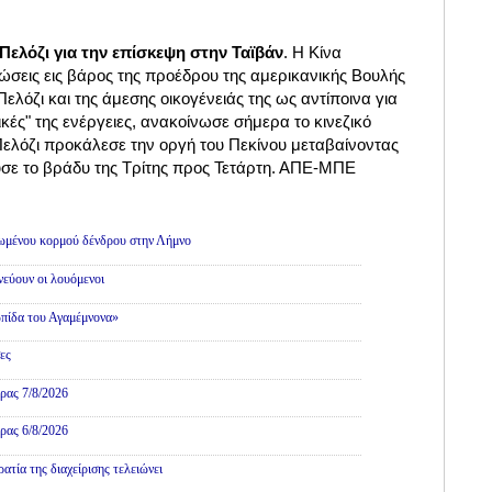
Πελόζι για την επίσκεψη στην Ταϊβάν
. Η Κίνα
ώσεις εις βάρος της προέδρου της αμερικανικής Βουλής
όζι και της άμεσης οικογένειάς της ως αντίποινα για
ικές" της ενέργειες, ανακοίνωσε σήμερα το κινεζικό
ελόζι προκάλεσε την οργή του Πεκίνου μεταβαίνοντας
υσε το βράδυ της Τρίτης προς Τετάρτη. ΑΠΕ-ΜΠΕ
λιτική
θωμένου κορμού δένδρου στην Λήμνο
εύουν οι λουόμενοι
πίδα του Αγαμέμνονα»
ες
ρας 7/8/2026
ρας 6/8/2026
τία της διαχείρισης τελειώνει