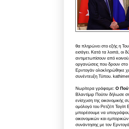
θα πληρώνει στο εξής η Του
εισάγει. Κατά τα λοιπά, οι 
αντιμετωπίσουν από κοινού,
οργανώσεις που δρουν στο 
Ερντογάν ολοκληρώθηκε χω
συνέντευξη Τύπου.
kathimeri
Νωρίτερα γράφαμε:
Ο Πούτ
Βλαντίμιρ Πούτιν δήλωσε σή
ενίσχυση της οικονομικής σ
ομόλογό του Ρετζέπ Ταγίπ Ε
μπορέσουμε να υπογράψουμ
οικονομικών και εμπορικών 
συνάντησης με τον Ερντογά