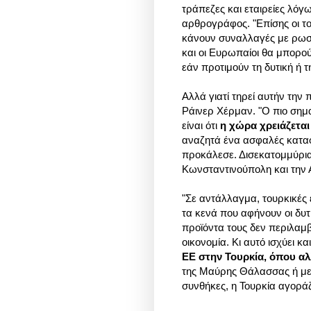
τράπεζες και εταιρείες λό
αρθρογράφος. "Επίσης οι τ
κάνουν συναλλαγές με ρωσι
και οι Ευρωπαίοι θα μπορού
εάν προτιμούν τη δυτική ή 
Αλλά γιατί τηρεί αυτήν την
Ράινερ Χέρμαν. "Ο πιο σημ
είναι ότι
η χώρα χρειάζεται
αναζητά ένα ασφαλές καταφύ
προκάλεσε. Δισεκατομμύρια
Κωνσταντινούπολη και την Α
"Σε αντάλλαγμα, τουρκικές
τα κενά που αφήνουν οι δυτ
προϊόντα τους δεν περιλαμ
οικονομία. Κι αυτό ισχύει κα
ΕΕ στην Τουρκία, όπου αλ
της Μαύρης Θάλασσας ή με 
συνθήκες, η Τουρκία αγοράζ