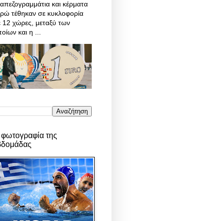
απεζογραμμάτια και κέρματα
υρώ τέθηκαν σε κυκλοφορία
 12 χώρες, μεταξύ των
οίων και η ...
 φωτογραφία της
βδομάδας