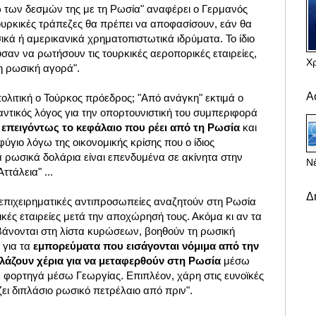
γω των δεσμών της με τη Ρωσία" αναφέρει ο Γερμανός
ουρκικές τράπεζες θα πρέπει να αποφασίσουν, εάν θα
κά ή αμερικανικά χρηματοπιστωτικά ιδρύματα. Το ίδιο
σαν να ρωτήσουν τις τουρκικές αεροπορικές εταιρείες,
Χ
τη ρωσική αγορά".
Α
 πολιτική ο Τούρκος πρόεδρος; "Από ανάγκη" εκτιμά ο
αντικός λόγος για την οπορτουνιστική του συμπεριφορά
 επειγόντως το κεφάλαιο που ρέει από τη Ρωσία
και
γιο λόγω της οικονομικής κρίσης που ο ίδιος
 ρωσικά δολάρια είναι επενδυμένα σε ακίνητα στην
Νέ
ττάλεια" ...
Δ
 επιχειρηματικές αντιπροσωπείες αναζητούν στη Ρωσία
ικές εταιρείες μετά την αποχώρησή τους. Ακόμα κι αν τα
βάνονται στη λίστα κυρώσεων, βοηθούν τη ρωσική
ι για τα
εμπορεύματα που εισάγονται νόμιμα από την
λάζουν χέρια για να μεταφερθούν στη Ρωσία
μέσω
φορτηγά μέσω Γεωργίας. Επιπλέον, χάρη στις ευνοϊκές
ει διπλάσιο ρωσικό πετρέλαιο από πριν".