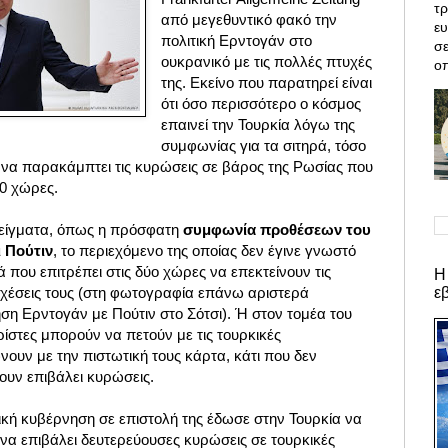
τρ
από μεγεθυντικό φακό την
ε
πολιτική Ερντογάν στο
σε
ουκρανικό με τις πολλές πτυχές
οπ
της. Εκείνο που παρατηρεί είναι
ότι όσο περισσότερο ο κόσμος
επαινεί την Τουρκία λόγω της
συμφωνίας για τα σιτηρά, τόσο
να παρακάμπτει τις κυρώσεις σε βάρος της Ρωσίας που
0 χώρες.
είγματα, όπως η πρόσφατη
συμφωνία προθέσεων του
ι Πούτιν
, το περιεχόμενο της οποίας δεν έγινε γνωστό
λά που επιτρέπει στις δύο χώρες να επεκτείνουν τις
Η
ε
 σχέσεις τους (στη φωτογραφία επάνω αριστερά
ση Ερντογάν με Πούτιν στο Σότσι).
Ή στον τομέα του
ίστες μπορούν να πετούν με τις τουρκικές
ουν με την πιστωτική τους κάρτα, κάτι που δεν
ουν επιβάλει κυρώσεις.
ική κυβέρνηση σε επιστολή της έδωσε στην Τουρκία να
να επιβάλει δευτερεύουσες κυρώσεις σε τουρκικές