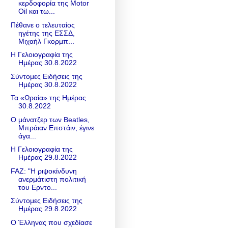
κερδοφορία της Motor
Oil και τω...
Πέθανε ο τελευταίος
ηγέτης της ΕΣΣΔ,
Μιχαήλ Γκορμπ...
Η Γελοιογραφία της
Ημέρας 30.8.2022
Σύντομες Ειδήσεις της
Ημέρας 30.8.2022
Τα «Ωραία» της Ημέρας
30.8.2022
Ο μάνατζερ των Beatles,
Μπράιαν Επστάιν, έγινε
άγα...
Η Γελοιογραφία της
Ημέρας 29.8.2022
FAZ: "Η ριψοκίνδυνη
ανερμάτιστη πολιτική
του Ερντο...
Σύντομες Ειδήσεις της
Ημέρας 29.8.2022
Ο Έλληνας που σχεδίασε