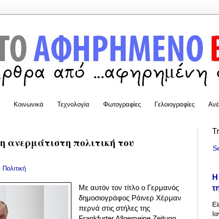
Κοινωνικά
Τεχνολογία
Φωτογραφίες
Γελοιογραφίες
Ανέ
T
νη ανερμάτιστη πολιτική του
S
:
Πολιτική
Η
τ
Με αυτόν τον τίτλο ο Γερμανός
δημοσιογράφος Ράινερ Χέρμαν
Εί
περνά στις στήλες της
Ια
Frankfurter Allgemeine Zeitung