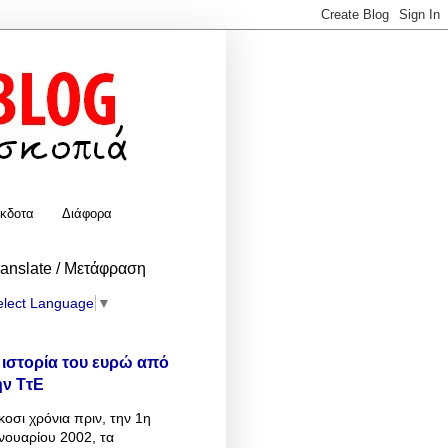
κδοτα
Διάφορα
ranslate / Μετάφραση
elect Language
▼
 ιστορία του ευρώ από
ην ΤτΕ
κοσι χρόνια πριν, την 1η
νουαρίου 2002, τα