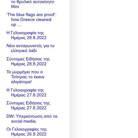
το θρυλικό αυτοκίνητο
Mini
‘The blue flags are proof’:
how Greece cleaned
up ...
Η Γελοιογραφία της
Ημέρας 28.8.2022
Νέοι ανταγωνιστές για το
ελληνικό λάδι
Σύντομες Ειδήσεις της
Ημέρας 28.8.2022
Το μυρμήγκι που ο
Τσίπρας το έκανε
αλιγάτορα!
H Γελοιογραφία της
Ημέρας 27.8.2022
Σύντομες Ειδήσεις της
Ημέρας 27.8.2022
DW: Υπερκόπωση από τα
social media;
Οι Γελοιογραφίες της
Ημέρας 26.8.2022