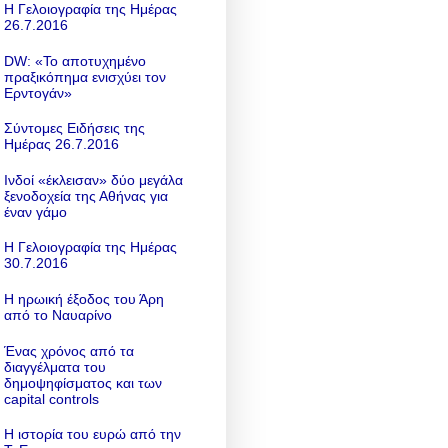
Η Γελοιογραφία της Ημέρας
26.7.2016
DW: «To αποτυχημένο
πραξικόπημα ενισχύει τον
Ερντογάν»
Σύντομες Ειδήσεις της
Ημέρας 26.7.2016
Ινδοί «έκλεισαν» δύο μεγάλα
ξενοδοχεία της Αθήνας για
έναν γάμο
Η Γελοιογραφία της Ημέρας
30.7.2016
Η ηρωική έξοδος του Άρη
από το Ναυαρίνο
Ένας χρόνος από τα
διαγγέλματα του
δημοψηφίσματος και των
capital controls
Η ιστορία του ευρώ από την