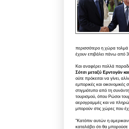
περισσότερο η χώρα τολμά 
έχουν επιβάλει πάνω από 3
Και αναφέρει πολλά παραδ
Σότσι μεταξύ Ερντογάν κα
ούτε πρόκειται να γίνει, αλ
εμπορικές και οικονομικές
στιγμιότυπο από τη συνάντη
τουρισμού, όπου Ρώσοι τουρ
αερογραμμές και να πληρών
μπορούν στις χώρες που έχ
"Κατόπιν αυτών η αμερικαν
καταλάβει ότι θα μπορούσε 