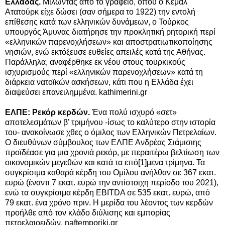
Ελλάδας.
Μιλώντας από το γραφείο, όπου ο Κεμάλ
Ατατούρκ είχε δώσει (σαν σήμερα το 1922) την εντολή
επίθεσης κατά των ελληνικών δυνάμεων, ο Τούρκος
υπουργός Άμυνας διατήρησε την προκλητική ρητορική περί
«ελληνικών παρενοχλήσεων» και αποστρατιωτικοποίησης
νησιών, ενώ εκτόξευσε ευθείες απειλές κατά της Αθήνας.
Παράλληλα, αναφέρθηκε εκ νέου στους τουρκικούς
ισχυρισμούς περί «ελληνικών παρενοχλήσεων» κατά τη
διάρκεια νατοϊκών ασκήσεων, κάτι που η Ελλάδα έχει
διαψεύσει επανειλημμένα. kathimerini.gr
ΕΛΠΕ: Ρεκόρ κερδών.
Ένα πολύ ισχυρό «σετ»
αποτελεσμάτων β’ τριμήνου -ίσως το καλύτερο στην ιστορία
του- ανακοίνωσε χθες ο όμιλος των Ελληνικών Πετρελαίων.
Ο διευθύνων σύμβουλος των ΕΛΠΕ Ανδρέας Σιάμισιης
προϊδέασε για μια χρονιά ρεκόρ, με περαιτέρω βελτίωση των
οικονομικών μεγεθών και κατά τα επό[1]μενα τρίμηνα. Τα
συγκρίσιμα καθαρά κέρδη του Ομίλου ανήλθαν σε 367 εκατ.
ευρώ (έναντι 7 εκατ. ευρώ την αντίστοιχη περίοδο του 2021),
ενώ τα συγκρίσιμα κέρδη EBITDA σε 535 εκατ. ευρώ, από
79 εκατ. ένα χρόνο πριν. Η μερίδα του λέοντος των κερδών
προήλθε από τον κλάδο διύλισης και εμπορίας
πετρελαιοειδών. naftemporiki.gr