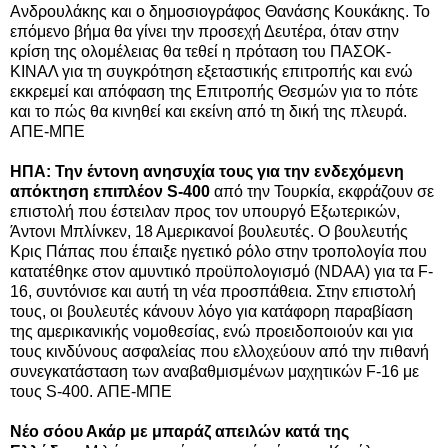
Ανδρουλάκης και ο δημοσιογράφος Θανάσης Κουκάκης. Το
επόμενο βήμα θα γίνει την προσεχή Δευτέρα, όταν στην
κρίση της ολομέλειας θα τεθεί η πρόταση του ΠΑΣΟΚ-
ΚΙΝΑΛ για τη συγκρότηση εξεταστικής επιτροπής και ενώ
εκκρεμεί και απόφαση της Επιτροπής Θεσμών για το πότε
και το πώς θα κινηθεί και εκείνη από τη δική της πλευρά.
ΑΠΕ-ΜΠΕ
ΗΠΑ: Την έντονη ανησυχία τους για την ενδεχόμενη
απόκτηση επιπλέον S-400
από την Τουρκία, εκφράζουν σε
επιστολή που έστειλαν προς τον υπουργό Εξωτερικών,
Άντονι Μπλίνκεν, 18 Αμερικανοί βουλευτές. Ο βουλευτής
Κρις Πάπας που έπαιξε ηγετικό ρόλο στην τροπολογία που
κατατέθηκε στον αμυντικό προϋπολογισμό (NDAA) για τα F-
16, συντόνισε και αυτή τη νέα προσπάθεια. Στην επιστολή
τους, οι βουλευτές κάνουν λόγο για κατάφορη παραβίαση
της αμερικανικής νομοθεσίας, ενώ προειδοποιούν και για
τους κινδύνους ασφαλείας που ελλοχεύουν από την πιθανή
συνεγκατάσταση των αναβαθμισμένων μαχητικών F-16 με
τους S-400. ΑΠΕ-ΜΠΕ
Νέο σόου Ακάρ με μπαράζ απειλών κατά της