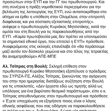
προσώπων στην ΕΥΠ και την ΓΓ του πρωθυπουργού. Και
στη συνέχεια η πράξη νομοθετικού περιεχομένου για την
βελτίωση της λειτουργίας της ΕΥΠ, ενώ ανταποκρίθηκα στο
αίτημα να έρθει η υπόθεση στην Ολομέλεια, στην επιτροπή
διαφάνειας και για σύσταση εξεταστικής επιτροπής».
ανέφερε ο πρωθυπουργός
Κυριάκος Μητσοτάκης, κατά την
ομιλία του στη Βουλή για τις παρακολουθήσεις από την
ΕΥΠ. «Καμία πρωτοβουλία μας δεν πρέπει να υπονομεύσει
το σημαντικό εθνικό έργο, που επιτελεί η ΕΥΠ» πρόσθεσε.
Αναφερόμενος στις εκλογές επανέλαβε ότι «θα περάσουμε
μαζί αυτόν τον δύσκολο χειμώνα και στο τέλος της τετραετίας
θα αναμετρηθούμε» ΑΠΕ-ΜΠΕ
Αλ. Τσίπρας στη Βουλή:
Σκληρή επίθεση στον
πρωθυπουργό Κυριάκο Μητσοτάκη εξαπέλυσε ο πρόεδρος
του ΣΥΡΙΖΑ-ΠΣ, Αλέξης Τσίπρας, ξεκινώντας την αγόρευση
του στην προ ημερησίας διατάξεως συζήτηση στην Βουλή
για τις υποκλοπές. «Δεν έρχεστε εδώ ως τιμητής αλλά ως
υπόλογος για ένα βαρύτατο θεσμικό παράπτωμα», είπε ο κ.
Τσίπρας απευθυνόμενος στον πρωθυπουργό και πρόσθεσε:
« Έχετε υποχρέωση να εξηγήσετε ποιος είναι ο λόγος
εθνικής ασφάλειας που σας οδήγησε να παρακολουθήσετε
το τηλέφωνο του κ. Ανδρουλάκη. Δώστε μία απάντηση.