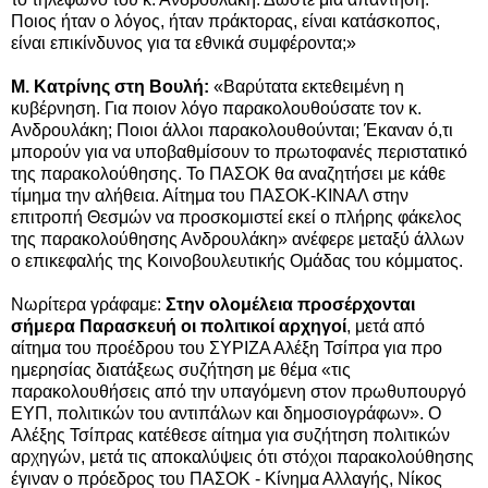
Ποιος ήταν ο λόγος, ήταν πράκτορας, είναι κατάσκοπος,
είναι επικίνδυνος για τα εθνικά συμφέροντα;»
Μ. Κατρίνης στη Βουλή:
«Βαρύτατα εκτεθειμένη η
κυβέρνηση. Για ποιον λόγο παρακολουθούσατε τον κ.
Ανδρουλάκη; Ποιοι άλλοι παρακολουθούνται; Έκαναν ό,τι
μπορούν για να υποβαθμίσουν το πρωτοφανές περιστατικό
της παρακολούθησης. Το ΠΑΣΟΚ θα αναζητήσει με κάθε
τίμημα την αλήθεια. Αίτημα του ΠΑΣΟΚ-ΚΙΝΑΛ στην
επιτροπή Θεσμών να προσκομιστεί εκεί ο πλήρης φάκελος
της παρακολούθησης Ανδρουλάκη» ανέφερε μεταξύ άλλων
ο επικεφαλής της Κοινοβουλευτικής Ομάδας του κόμματος.
Νωρίτερα γράφαμε:
Στην ολομέλεια προσέρχονται
σήμερα Παρασκευή οι πολιτικοί αρχηγοί
, μετά από
αίτημα του προέδρου του ΣΥΡΙΖΑ Αλέξη Τσίπρα για προ
ημερησίας διατάξεως συζήτηση με θέμα «τις
παρακολουθήσεις από την υπαγόμενη στον πρωθυπουργό
ΕΥΠ, πολιτικών του αντιπάλων και δημοσιογράφων». Ο
Αλέξης Τσίπρας κατέθεσε αίτημα για συζήτηση πολιτικών
αρχηγών, μετά τις αποκαλύψεις ότι στόχοι παρακολούθησης
έγιναν ο πρόεδρος του ΠΑΣΟΚ - Κίνημα Αλλαγής,
Νίκος