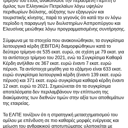
τρίμηνο του έτους ανακοίνωσε την περασμένη Πέμπτη ο
όμιλος των Ελληνικών Πετρελαίων λόγω υψηλών
περιθωρίων διύλισης, αύξησης των εξαγωγών και
τουριστικής κίνησης, παρά το γεγονός ότι κατά την εν λόγω
περίοδο η παραγωγή των διυλιστηρίων Ασπροπύργου και
Ελευσίνας μειώθηκε λόγω προγραμματισμένης συντήρησης.
Σύμφωνα με τα στοιχεία που ανακοινώθηκαν, τα συγκρίσιμα
λειτουργικά κέρδη (EBITDA) διαμορφώθηκων κατά το
δεύτερο τρίμηνο σε 535 εκατ. ευρώ, σε σχέση με 79 εκατ. για
το αντίστοιχο τρίμηνο του 2021, ενώ τα Συγκρίσιμα Καθαρά
Κέρδη ανήλθαν σε 367 εκατ. ευρώ έναντι 7 εκατ. ευρώ
πέρυσι. Τα αντίστοιχα μεγέθη για το εξάμηνο είναι 633 εκατ.
ευρώ συγκρίσιμα λειτουργικά κέρδη (έναντι 139 εκατ. ευρώ
πέρυσι) και 371 εκατ. ευρώ συγκρίσιμα καθαρά κέρδη έναντι
12 εκατ. ευρώ το 2021. Σημειώνεται ότι τα συγκρίσιμα
αποτελέσματα δεν περιλαμβάνουν την επίπτωση της
διακύμανσης των διεθνών τιμών στην αξία των αποθεμάτων
της εταιρείας.
Τα ΕΛΠΕ τονίζουν ότι η στρατηγική μετασχηματισμού του
ομίλου με επένδυση σε πιο καθαρές μορφές ενέργειας και
μείωση του ανθρακικού αποτυπώματος υλοποιείται με