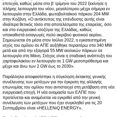
επιτυχία, καθώς μέσα στο β' τρίμηνο του 2022 ξεκίνησε η
πλήρης λειτουργία του νέου, μεγαλύτερου μέχρι σήμερα εν
λειτουργία στην Ελλάδα, φωτοβολταϊκού πάρκου 204 MW
στην Κοζάνη. «Ο αντίκτυπος της επένδυσης αυτής είναι
ιδιαίτερα θετικός τόσο στα αποτελέσματα της εταιρείας, όσο
και στο ενεργειακό ισοζύγιο της Ελλάδας, καθώς
υποκαθιστά εισαγωγές πολύ ακριβού φυσικού αερίου.
Σημειώνεται ότι μέσα στον Ιούλιο 2022, η εγκατεστημένη
ισχύς του ομίλου σε ΑΠΕ αυξήθηκε περαιτέρω στα 340 MW
μετά και από την εξαγορά 55 MW αιολικών πάρκων σε
λειτουργία στη Μάνη. Στόχος είναι η σταδιακή ανάπτυξη του
χαρτοφυλακίου εν λειτουργία σε 1 GW μεσοπρόθεσμα και
μέχρι και άνω των 2 GW έως το 2030».
Παράλληλα αποφασίστηκε η σύγκληση έκτακτης γενικής
συνέλευσης των μετόχων για την έγκριση της αλλαγής
επωνυμίας του ομίλου που αντιστοιχεί στη μετάβαση στη νέα
ενεργειακή εποχή. Η νέα ονομασία των ΕΛΠΕ που
προτείνεται και αναμένεται να εγκριθεί από την γενική
συνέλευση των μετόχων που έχει συγκληθεί για τις 20
Σεπτεμβρίου είναι «HELLENiQ ENERGY».