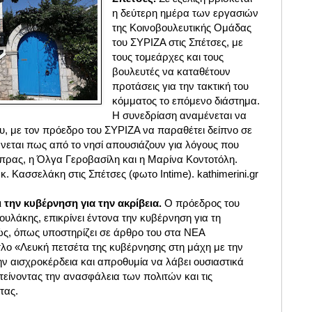
η δεύτερη ημέρα των εργασιών
της Κοινοβουλευτικής Ομάδας
του ΣΥΡΙΖΑ στις Σπέτσες, με
τους τομεάρχες και τους
βουλευτές να καταθέτουν
προτάσεις για την τακτική του
κόμματος το επόμενο διάστημα.
Η συνεδρίαση αναμένεται να
υ, με τον πρόεδρο του ΣΥΡΙΖΑ να παραθέτει δείπνο σε
νεται πως από το νησί απουσιάζουν για λόγους που
ίπρας, η Όλγα Γεροβασίλη και η Μαρίνα Κοντοτόλη.
κ. Κασσελάκη στις Σπέτσες (φωτο Intime). kathimerini.gr
ι την κυβέρνηση για
την ακρίβεια.
Ο πρόεδρος του
λάκης, επικρίνει έντονα την κυβέρνηση για τη
ώς, όπως υποστηρίζει σε άρθρο του στα ΝΕΑ
τλο «Λευκή πετσέτα της κυβέρνησης στη μάχη με την
την αισχροκέρδεια και απροθυμία να λάβει ουσιαστικά
τείνοντας την ανασφάλεια των πολιτών και τις
τας.