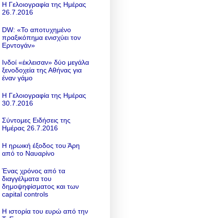
Η Γελοιογραφία της Ημέρας
26.7.2016
DW: «To αποτυχημένο
πραξικόπημα ενισχύει τον
Ερντογάν»
Ινδοί «έκλεισαν» δύο μεγάλα
ξενοδοχεία της Αθήνας για
έναν γάμο
Η Γελοιογραφία της Ημέρας
30.7.2016
Σύντομες Ειδήσεις της
Ημέρας 26.7.2016
Η ηρωική έξοδος του Άρη
από το Ναυαρίνο
Ένας χρόνος από τα
διαγγέλματα του
δημοψηφίσματος και των
capital controls
Η ιστορία του ευρώ από την