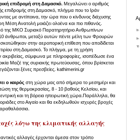
ρική επιδρομή στη Δαμασκό.
Μεγαλώνει ο αριθμός
ς επιδρομής στη Δαμασκό, πλήγμα που το Ιράν
ώντας με αντίποινα, την ώρα που ο κίνδυνος διάχυσης
Α
η Μέση Ανατολή μοιάζει ολοένα και πιο πιθανός.
μό της ΜΚΟ Συριακό Παρατηρητήριο Ανθρωπίνων
 10 άνθρωποι, μεταξύ αυτών πέντε μέλη των Φρουρών
 σκοτώθηκαν στην αεροπορική επίθεση που αποδίδεται
κτιρίου στη Δαμασκό. Το πλήγμα, με τη χρήση
ακριβείας, σύμφωνα με πληροφορίες, ισοπέδωσε ένα
ικία Μαζέ της συριακής πρωτεύουσας, όπου βρίσκεται
εγάζονται ξένες πρεσβείες.
kathimerini.gr
ει ο καιρός
στη χώρα μας από σήμερα το μεσημέρι και
τώση της θερμοκρασίας, 8 - 10 βαθούς Κελσίου, και
κεντρική και τη βόρεια ηπειρωτική χώρα.Παράλληλα, θα
οριάδες στο Αιγαίο και θα εκδηλωθούν ισχυρές βροχές
 παραθαλάσσια.
ποχές λόγω της κλιματικής αλλαγής
αντικές αλλαγές έρχονται άμεσα στον τρόπο