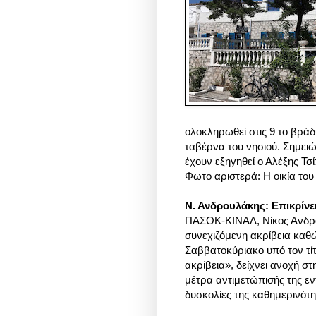
ολοκληρωθεί στις 9 το βράδ
ταβέρνα του νησιού. Σημειώ
έχουν εξηγηθεί ο Αλέξης Τσ
Φωτο αριστερά: H οικία του 
Ν. Ανδρουλάκης: Ε
πικρίνε
ΠΑΣΟΚ-ΚΙΝΑΛ, Νίκος Ανδρου
συνεχιζόμενη ακρίβεια καθ
Σαββατοκύριακο υπό τον τί
ακρίβεια», δείχνει ανοχή σ
μέτρα αντιμετώπισής της εν
δυσκολίες της καθημερινότη