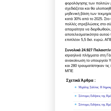
φορολόγησης των πολιτών μ
σχεδιάζεται και θα υλοποι
μηδενική βάση των τεκμηρί
κατά 30% από το 2025. Στο
πολλές στρεβλώσεις στο σύσ
απαραίτητα να διορθωθούν,
αποτελεσματικότητα αυτού 
επιπλέον 5,5 δισ. ευρώ. Α
Συνολικά 24.927 Παλαιστίν
ισραηλινά πλήγματα στη Γά
ανακοίνωση το υπουργείο Υ
και 280 τραυματίστηκαν τι
ΜΠΕ
Σχετικά Άρθρα :
Κοινωνικά,
Μιχάλης Σάλλας: Η δημοκρα
Σύντομες Ειδήσεις της Ημέ
Σύντομες Ειδήσεις της Ημέ