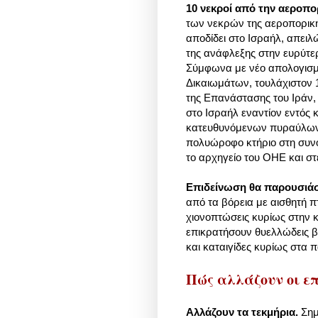
10 νεκροί από την αεροπο
των νεκρών της αεροπορική
αποδίδει στο Ισραήλ, απειλ
της ανάφλεξης στην ευρύτερ
Σύμφωνα με νέο απολογισ
Δικαιωμάτων, τουλάχιστον
της Επανάστασης του Ιράν,
στο Ισραήλ εναντίον εντός 
κατευθυνόμενων πυραύλων 
πολυώροφο κτήριο στη συνο
το αρχηγείο του ΟΗΕ και στ
Επιδείνωση θα παρουσιάσ
από τα βόρεια με αισθητή π
χιονοπτώσεις κυρίως στην 
επικρατήσουν θυελλώδεις β
και καταιγίδες κυρίως στα
Πώς αλλάζουν οι ε
Αλλάζουν τα τεκμήρια.
Σημ