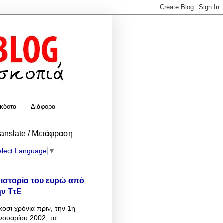
κδοτα
Διάφορα
ranslate / Μετάφραση
elect Language
▼
 ιστορία του ευρώ από
ην ΤτΕ
κοσι χρόνια πριν, την 1η
νουαρίου 2002, τα