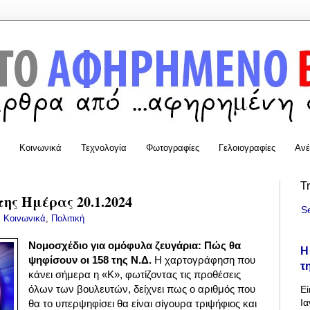
Κοινωνικά
Τεχνολογία
Φωτογραφίες
Γελοιογραφίες
Ανέ
T
της Ημέρας 20.1.2024
S
:
Κοινωνικά
,
Πολιτική
Νομοσχέδιο για ομόφυλα ζευγάρια: Πώς θα
Η
ψηφίσουν οι 158 της Ν.Δ.
Η χαρτογράφηση που
τ
κάνει σήμερα η «Κ», φωτίζοντας τις προθέσεις
όλων των βουλευτών, δείχνει πως ο αριθμός που
Εί
Ια
θα το υπερψηφίσει θα είναι σίγουρα τριψήφιος και