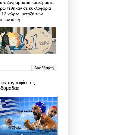
απεζογραμμάτια και κέρματα
υρώ τέθηκαν σε κυκλοφορία
 12 χώρες, μεταξύ των
οίων και η ...
 φωτογραφία της
βδομάδας