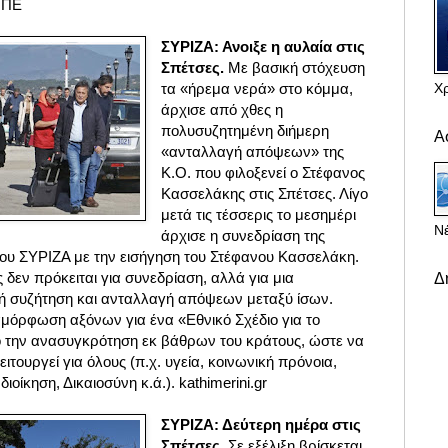
ΜΠΕ
ΣΥΡΙΖΑ: Ανοιξε η αυλαία στις
Σπέτσες.
Με βασική στόχευση
Χ
τα «ήρεμα νερά» στο κόμμα,
άρχισε από χθες η
πολυσυζητημένη διήμερη
Α
«ανταλλαγή απόψεων» της
Κ.Ο. που φιλοξενεί ο Στέφανος
Κασσελάκης στις Σπέτσες. Λίγο
μετά τις τέσσερις το μεσημέρι
Νέ
άρχισε η συνεδρίαση της
ου ΣΥΡΙΖΑ με την εισήγηση του Στέφανου Κασσελάκη.
δεν πρόκειται για συνεδρίαση, αλλά για μια
Δ
ή συζήτηση και ανταλλαγή απόψεων μεταξύ ίσων.
αμόρφωση αξόνων για ένα «Εθνικό Σχέδιο για το
ο την ανασυγκρότηση εκ βάθρων του κράτους, ώστε να
ειτουργεί για όλους (π.χ. υγεία, κοινωνική πρόνοια,
ιοίκηση, Δικαιοσύνη κ.ά.). kathimerini.gr
ΣΥΡΙΖΑ: Δεύτερη ημέρα στις
Σπέτσες.
Σε εξέλιξη βρίσκεται