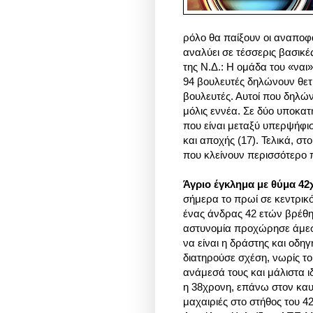
ρόλο θα παίξουν οι αναποφά
αναλύει σε τέσσερις βασικέ
της Ν.Δ.:
Η ομάδα του «ναι» 
94 βουλευτές δηλώνουν θετι
βουλευτές. Αυτοί που δηλών
μόλις εννέα. Σε δύο υποκατ
που είναι μεταξύ υπερψήφισ
και αποχής (17). Τελικά, στ
που κλείνουν περισσότερο π
Άγριο έγκλημα με θύμα 42
σήμερα το πρωί σε κεντρικό
ένας άνδρας 42 ετών βρέθηκ
αστυνομία προχώρησε άμεσα
να είναι η δράστης και οδη
διατηρούσε σχέση, νωρίς το
ανάμεσά τους και μάλιστα ι
η 38χρονη, επάνω στον καυ
μαχαιριές στο στήθος του 4