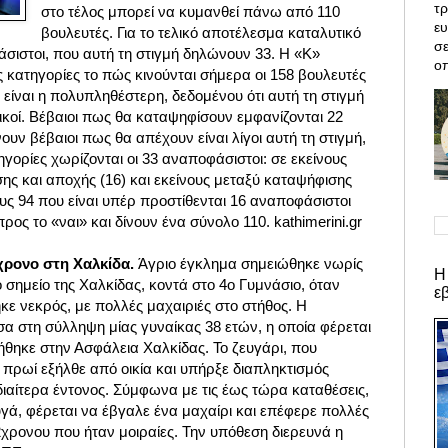
τρ
στο τέλος μπορεί να κυμανθεί πάνω από 110
ε
βουλευτές. Για το τελικό αποτέλεσμα καταλυτικό
σε
σιστοι, που αυτή τη στιγμή δηλώνουν 33. Η «Κ»
οπ
ς κατηγορίες το πώς κινούνται σήμερα οι 158 βουλευτές
είναι η πολυπληθέστερη, δεδομένου ότι αυτή τη στιγμή
κοί. Βέβαιοι πως θα καταψηφίσουν εμφανίζονται 22
ουν βέβαιοι πως θα απέχουν είναι λίγοι αυτή τη στιγμή,
ηγορίες χωρίζονται οι 33 αναποφάσιστοι: σε εκείνους
ης και αποχής (16) και εκείνους μεταξύ καταψήφισης
ους 94 που είναι υπέρ προστίθενται 16 αναποφάσιστοι
ρος το «ναι» και δίνουν ένα σύνολο 110. kathimerini.gr
χρονο στη Χαλκίδα.
Άγριο έγκλημα σημειώθηκε νωρίς
Η
 σημείο της Χαλκίδας, κοντά στο 4ο Γυμνάσιο, όταν
ε
ε νεκρός, με πολλές μαχαιριές στο στήθος. Η
 στη σύλληψη μίας γυναίκας 38 ετών, η οποία φέρεται
γήθηκε στην Ασφάλεια Χαλκίδας. Το ζευγάρι, που
 πρωί εξήλθε από οικία και υπήρξε διαπληκτισμός
διαίτερα έντονος. Σύμφωνα με τις έως τώρα καταθέσεις,
γά, φέρεται να έβγαλε ένα μαχαίρι και επέφερε πολλές
2χρονου που ήταν μοιραίες. Την υπόθεση διερευνά η