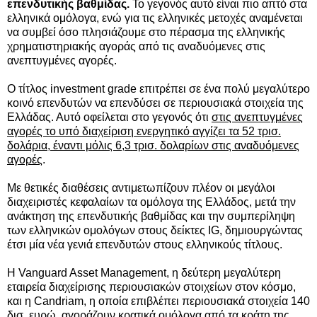
επενδυτικής βαθμίδας.
Το γεγονός αυτό είναι πιο απτό στα
ελληνικά ομόλογα, ενώ για τις ελληνικές μετοχές αναμένεται
να συμβεί όσο πλησιάζουμε στο πέρασμα της ελληνικής
χρηματιστηριακής αγοράς από τις αναδυόμενες στις
ανεπτυγμένες αγορές.
Ο τίτλος investment grade επιτρέπει σε ένα πολύ μεγαλύτερο
κοινό επενδυτών να επενδύσει σε περιουσιακά στοιχεία της
Ελλάδας. Αυτό οφείλεται στο γεγονός ότι
στις ανεπτυγμένες
αγορές το υπό διαχείριση ενεργητικό αγγίζει τα 52 τρισ.
δολάρια, έναντι μόλις 6,3 τρισ. δολαρίων στις αναδυόμενες
αγορές
.
Με θετικές διαθέσεις αντιμετωπίζουν πλέον οι μεγάλοι
διαχειριστές κεφαλαίων τα ομόλογα της Ελλάδος, μετά την
ανάκτηση της επενδυτικής βαθμίδας και την συμπερίληψη
των ελληνικών ομολόγων στους δείκτες IG, δημιουργώντας
έτσι μία νέα γενιά επενδυτών στους ελληνικούς τίτλους.
Η Vanguard Asset Management, η δεύτερη μεγαλύτερη
εταιρεία διαχείρισης περιουσιακών στοιχείων στον κόσμο,
και η Candriam, η οποία επιβλέπει περιουσιακά στοιχεία 140
δισ. ευρώ, αγοράζουν κρατικά ομόλογα από τα κράτη της