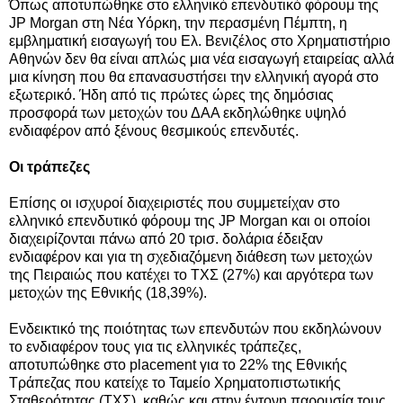
Όπως αποτυπώθηκε στο ελληνικό επενδυτικό φόρουμ της
JP Morgan στη Νέα Υόρκη, την περασμένη Πέμπτη, η
εμβληματική εισαγωγή του Ελ. Βενιζέλος στο Χρηματιστήριο
Αθηνών δεν θα είναι απλώς μια νέα εισαγωγή εταιρείας αλλά
μια κίνηση που θα επανασυστήσει την ελληνική αγορά στο
εξωτερικό. Ήδη από τις πρώτες ώρες της δημόσιας
προσφορά των μετοχών του ΔΑΑ εκδηλώθηκε υψηλό
ενδιαφέρον από ξένους θεσμικούς επενδυτές.
Οι τράπεζες
Επίσης οι ισχυροί διαχειριστές που συμμετείχαν στο
ελληνικό επενδυτικό φόρουμ της JP Morgan και οι οποίοι
διαχειρίζονται πάνω από 20 τρισ. δολάρια έδειξαν
ενδιαφέρον και για τη σχεδιαζόμενη διάθεση των μετοχών
της Πειραιώς που κατέχει το ΤΧΣ (27%) και αργότερα των
μετοχών της Εθνικής (18,39%).
Ενδεικτικό της ποιότητας των επενδυτών που εκδηλώνουν
το ενδιαφέρον τους για τις ελληνικές τράπεζες,
αποτυπώθηκε στο placement για το 22% της Εθνικής
Τράπεζας που κατείχε το Ταμείο Χρηματοπιστωτικής
Σταθερότητας (ΤΧΣ), καθώς και σ
την έντονη παρουσία τους