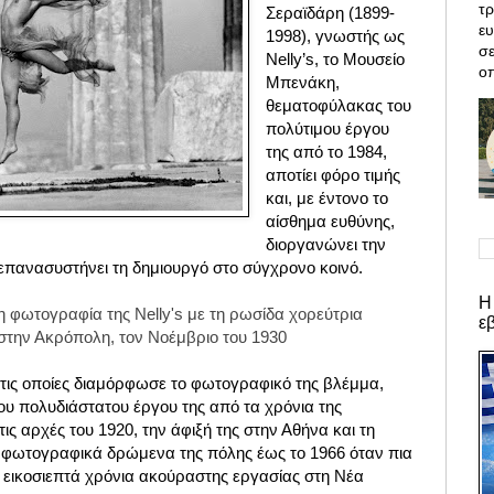
τρ
Σεραϊδάρη (1899-
ε
1998), γνωστής ως
σε
Nelly’s, το Μουσείο
οπ
Μπενάκη,
θεματοφύλακας του
πολύτιμου έργου
της από το 1984,
αποτίει φόρο τιμής
και, με έντονο το
αίσθημα ευθύνης,
διοργανώνει την
επανασυστήνει τη δημιουργό στο σύγχρονο κοινό.
Η
 φωτογραφία της Nelly's με τη ρωσίδα χορεύτρια
ε
 στην Ακρόπολη, τον Νοέμβριο του 1930
 στις οποίες διαμόρφωσε το φωτογραφικό της βλέμμα,
του πολυδιάστατου έργου της από τα χρόνια της
ις αρχές του 1920, την άφιξή της στην Αθήνα και τη
 φωτογραφικά δρώμενα της πόλης έως το 1966 όταν πια
 εικοσιεπτά χρόνια ακούραστης εργασίας στη Νέα