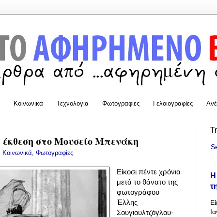
Κοινωνικά
Τεχνολογία
Φωτογραφίες
Γελοιογραφίες
Ανέ
T
ή έκθεση στο Μουσείο Μπενάκη
S
:
Κοινωνικά
,
Φωτογραφίες
Είκοσι πέντε χρόνια
Η
μετά το θάνατο της
τ
φωτογράφου
Έλλης
Εί
Ια
Σουγιουλτζόγλου-