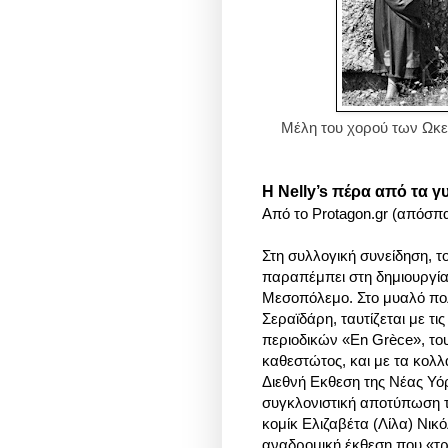
Μέλη του χορού των Ωκε
Η Nelly’s πέρα από τα 
Από το Protagon.gr (απόσπ
Στη συλλογική συνείδηση, τ
παραπέμπει στη δημιουργία 
Μεσοπόλεμο. Στο μυαλό πολ
Σεραϊδάρη, ταυτίζεται με τ
περιοδικών «En Grèce», το
καθεστώτος, και με τα κολλ
Διεθνή Εκθεση της Νέας Υόρ
συγκλονιστική αποτύπωση 
κομίκ Ελιζαβέτα (Λίλα) Νι
αναδρομική έκθεση που «τρ