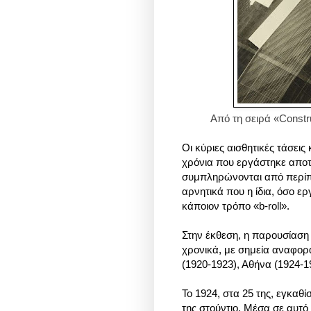
Από τη σειρά «Constr
Οι κύριες αισθητικές τάσει
χρόνια που εργάστηκε αποτ
συμπληρώνονται από περίπ
αρνητικά που η ίδια, όσο ε
κάποιον τρόπο «b-roll».
Στην έκθεση, η παρουσίασ
χρονικά, με σημεία αναφορά
(1920-1923), Αθήνα (1924-1
Το 1924, στα 25 της, εγκαθ
της στούντιο. Μέσα σε αυτό