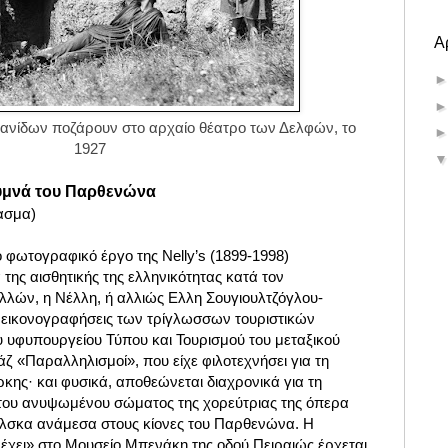
Α
ανίδων ποζάρουν στο αρχαίο θέατρο των Δελφών, το
1927
γυμνά του Παρθενώνα
ασμα)
ο φωτογραφικό έργο της Nelly’s (1899-1998)
της αισθητικής της ελληνικότητας κατά τον
λών, η Νέλλη, ή αλλιώς Ελλη Σουγιουλτζόγλου-
ις εικονογραφήσεις των τρίγλωσσων τουριστικών
υ υφυπουργείου Τύπου και Τουρισμού του μεταξικού
άζ «Παραλληλισμοί», που είχε φιλοτεχνήσει για τη
κης· και φυσικά, αποθεώνεται διαχρονικά για τη
του ανυψωμένου σώματος της χορεύτριας της όπερα
κόλσκα ανάμεσα στους κίονες του Παρθενώνα. Η
έχει» στο Μουσείο Μπενάκη της οδού Πειραιώς έρχεται