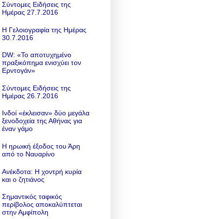
Σύντομες Ειδήσεις της
Ημέρας 27.7.2016
Η Γελοιογραφία της Ημέρας
30.7.2016
DW: «To αποτυχημένο
πραξικόπημα ενισχύει τον
Ερντογάν»
Σύντομες Ειδήσεις της
Ημέρας 26.7.2016
Ινδοί «έκλεισαν» δύο μεγάλα
ξενοδοχεία της Αθήνας για
έναν γάμο
Η ηρωική έξοδος του Άρη
από το Ναυαρίνο
Ανέκδοτα: Η χοντρή κυρία
και ο ζητιάνος
Σημαντικός ταφικός
περίβολος αποκαλύπτεται
στην Αμφίπολη