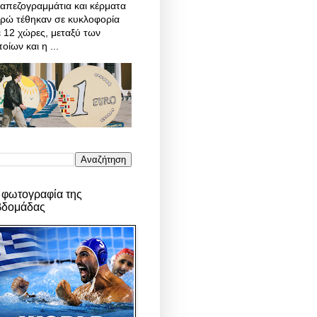
απεζογραμμάτια και κέρματα
υρώ τέθηκαν σε κυκλοφορία
 12 χώρες, μεταξύ των
οίων και η ...
 φωτογραφία της
βδομάδας