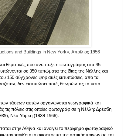
uctions and Buildings in New York», Απρίλιος 1956
ς και θεματικές που ανέπτυξε η φωτογράφος στα 45
υπώνονται σε 350 τυπώματα της ίδιας της Νέλλης και
ου 150 σύγχρονες ψηφιακές εκτυπώσεις, από τα
ργαζόταν, δεν εκτυπώσει ποτέ, θεωρώντας τα κατά
η των τάσεων αυτών οργανώνεται γεωγραφικά και
ς τις πόλεις στις οποίες φωτογράφισε η Νέλλη: Δρέσδη
939), Νέα Υόρκη (1939-1966).
ίσταται στην Αθήνα και ανοίγει το περίφημο φωτογραφικό
 φωτογραφίζεται η αφρόκρεμα της αστικής κοινωνίας και