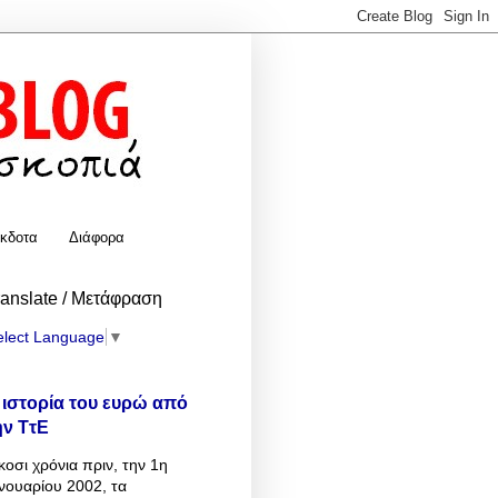
κδοτα
Διάφορα
ranslate / Μετάφραση
elect Language
▼
 ιστορία του ευρώ από
ην ΤτΕ
κοσι χρόνια πριν, την 1η
νουαρίου 2002, τα