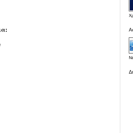
Χ
ια:
Α
υ
Νέ
Δ