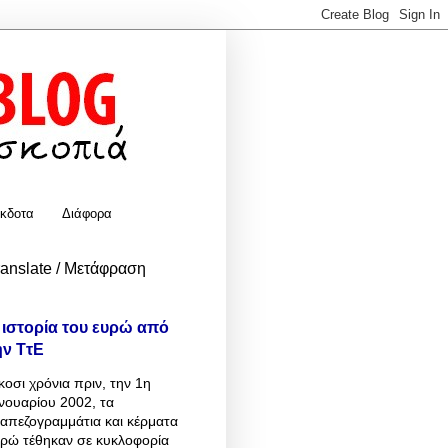
κδοτα
Διάφορα
ranslate / Μετάφραση
 ιστορία του ευρώ από
ην ΤτΕ
κοσι χρόνια πριν, την 1η
νουαρίου 2002, τα
απεζογραμμάτια και κέρματα
υρώ τέθηκαν σε κυκλοφορία