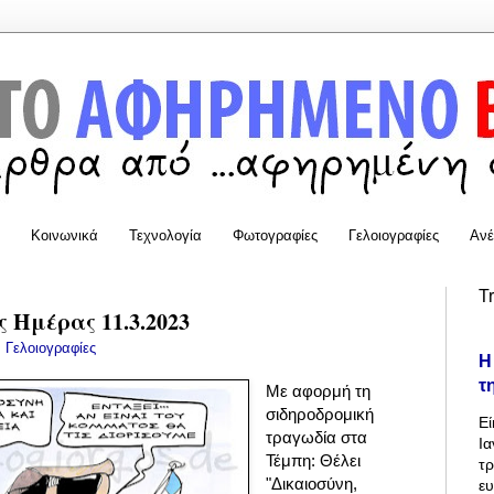
Κοινωνικά
Τεχνολογία
Φωτογραφίες
Γελοιογραφίες
Ανέ
T
 Ημέρας 11.3.2023
:
Γελοιογραφίες
Η
τ
Με αφορμή τη
σιδηροδρομική
Εί
τραγωδία στα
Ια
Τέμπη: Θέλει
τρ
"Δικαιοσύνη,
ε