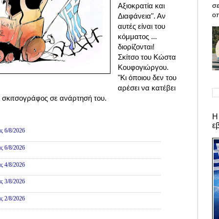
σε
Αξιοκρατία και
οπ
Διαφάνεια". Αν
αυτές είναι του
κόμματος ...
διορίζονται!
Σκίτσο του Κώστα
Κουφογιώργου.
"Κι όποιου δεν του
αρέσει να κατέβει
 ο σκιτσογράφος σε ανάρτησή του.
Η
ες
ε
ς 6/8/2026
ς 6/8/2026
ς 4/8/2026
ς 3/8/2026
ς 2/8/2026