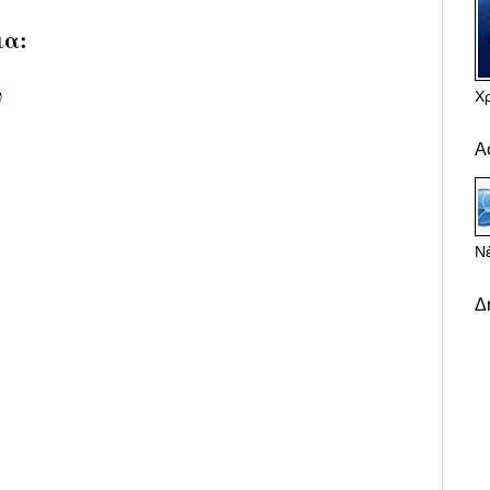
ια:
υ
Χ
Α
Νέ
Δ