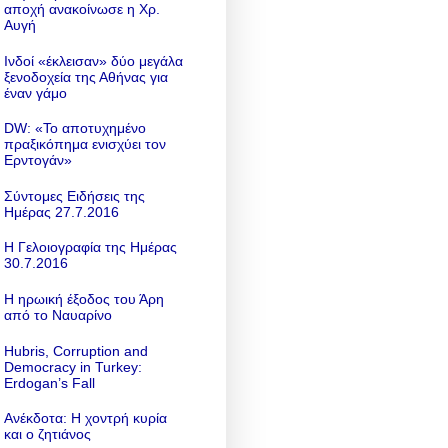
αποχή ανακοίνωσε η Χρ.
Αυγή
Ινδοί «έκλεισαν» δύο μεγάλα
ξενοδοχεία της Αθήνας για
έναν γάμο
DW: «To αποτυχημένο
πραξικόπημα ενισχύει τον
Ερντογάν»
Σύντομες Ειδήσεις της
Ημέρας 27.7.2016
Η Γελοιογραφία της Ημέρας
30.7.2016
Η ηρωική έξοδος του Άρη
από το Ναυαρίνο
Hubris, Corruption and
Democracy in Turkey:
Erdogan’s Fall
Ανέκδοτα: Η χοντρή κυρία
και ο ζητιάνος