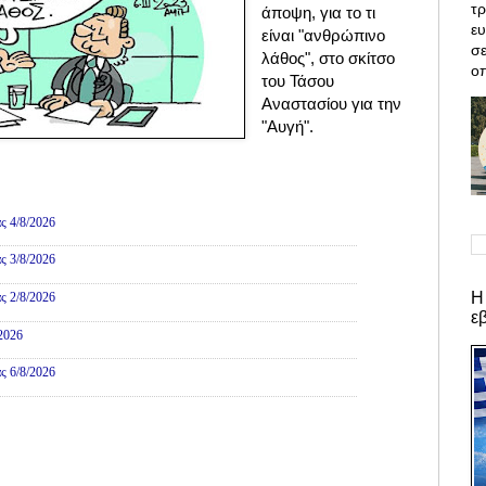
τρ
άποψη, για το τι
ε
είναι "ανθρώπινο
σε
λάθος", στο σκίτσο
οπ
του Τάσου
Αναστασίου για την
"Αυγή".
ες
ς 4/8/2026
ς 3/8/2026
Η
ς 2/8/2026
ε
/2026
ς 6/8/2026