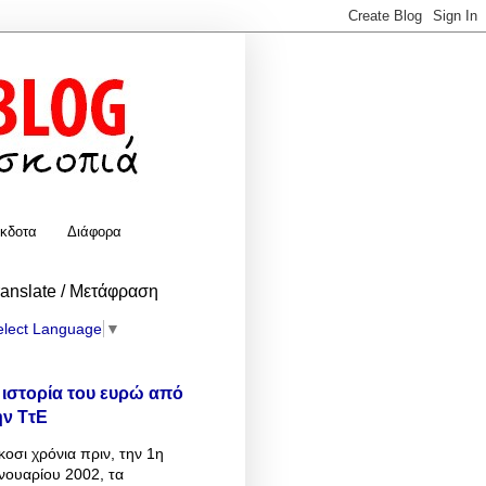
κδοτα
Διάφορα
ranslate / Μετάφραση
elect Language
▼
 ιστορία του ευρώ από
ην ΤτΕ
κοσι χρόνια πριν, την 1η
νουαρίου 2002, τα