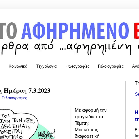
Κοινωνικά
Τεχνολογία
Φωτογραφίες
Γελοιογραφίες
Ανέ
T
 Ημέρας 7.3.2023
S
:
Γελοιογραφίες
Με αφορμή την
Η
τραγωδία στα
τ
Τέμπη:
Μια κάπως
Εί
Ια
διαφορετική