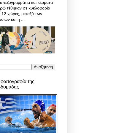
απεζογραμμάτια και κέρματα
υρώ τέθηκαν σε κυκλοφορία
 12 χώρες, μεταξύ των
οίων και η ...
 φωτογραφία της
βδομάδας