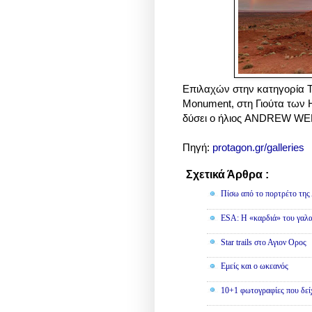
Επιλαχών στην κατηγορία Τ
Monument, στη Γιούτα των 
δύσει ο ήλιος ANDREW W
Πηγή:
protagon.gr/galleries
Σχετικά Άρθρα :
Φωτογραφίε
Πίσω από το πορτρέτο τη
ESA: Η «καρδιά» του γαλα
Star trails στο Αγιον Ορος
Εμείς και ο ωκεανός
10+1 φωτογραφίες που δείχ