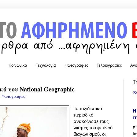
Κοινωνικά
Τεχνολογία
Φωτογραφίες
Γελοιογραφίες
Ανέ
T
ό του Νational Geographic
S
:
Φωτογραφίες
Το ταξιδιωτικό
Η
περιοδικό
τ
ανακοίνωσε τους
νικητές του φετινού
Εί
Ια
διαγωνισμού, οι