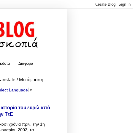
κδοτα
Διάφορα
ranslate / Μετάφραση
elect Language
▼
 ιστορία του ευρώ από
ην ΤτΕ
κοσι χρόνια πριν, την 1η
νουαρίου 2002, τα