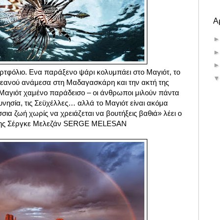
Α
ρτφόλιο. Ενα παράξενο ψάρι κολυμπάει στο Μαγιότ, το
κεανού ανάμεσα στη Μαδαγασκάρη και την ακτή της
Μαγιότ χαμένο παράδεισο – οι άνθρωποι μιλούν πάντα
λυνησία, τις Σεϋχέλλες… αλλά το Μαγιότ είναι ακόμα
ια ζωή χωρίς να χρειάζεται να βουτήξεις βαθιά» λέει ο
ύτης Σέργκε Μελεζάν SERGE MELESAN