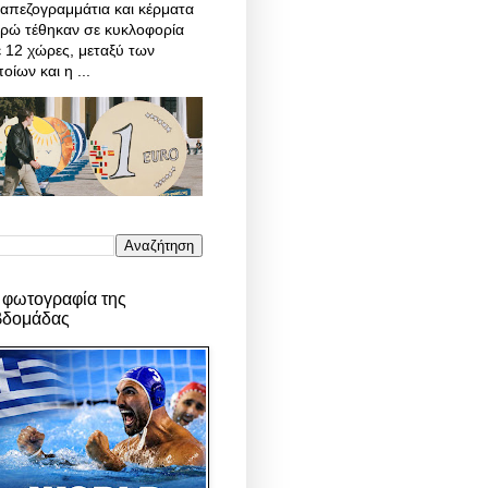
απεζογραμμάτια και κέρματα
υρώ τέθηκαν σε κυκλοφορία
 12 χώρες, μεταξύ των
οίων και η ...
 φωτογραφία της
βδομάδας