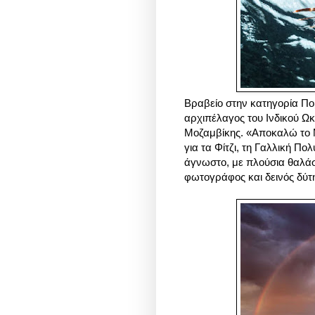
Βραβείο στην κατηγορία Πο
αρχιπέλαγος του Ινδικού Ω
Μοζαμβίκης. «Αποκαλώ το 
για τα Φίτζι, τη Γαλλική Πο
άγνωστο, με πλούσια θαλάσσ
φωτογράφος και δεινός δ