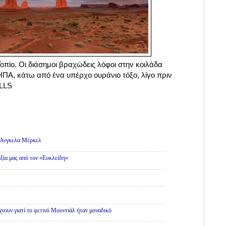
οπίο. Οι διάσημοι βραχώδεις λόφοι στην κοιλάδα
ΗΠΑ, κάτω από ένα υπέρχο ουράνιο τόξο, λίγο πριν
ELLS
ς
ς Ανγκελα Μέρκελ
ξία μας από τον «Ευκλείδη»
νουν γιατί το φετινό Μουντιάλ ήταν μοναδικό