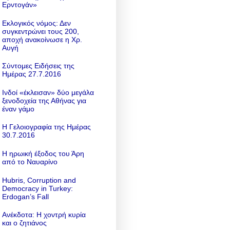
Ερντογάν»
Εκλογικός νόμος: Δεν
συγκεντρώνει τους 200,
αποχή ανακοίνωσε η Χρ.
Αυγή
Σύντομες Ειδήσεις της
Ημέρας 27.7.2016
Ινδοί «έκλεισαν» δύο μεγάλα
ξενοδοχεία της Αθήνας για
έναν γάμο
Η Γελοιογραφία της Ημέρας
30.7.2016
Η ηρωική έξοδος του Άρη
από το Ναυαρίνο
Hubris, Corruption and
Democracy in Turkey:
Erdogan’s Fall
Ανέκδοτα: Η χοντρή κυρία
και ο ζητιάνος