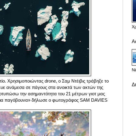
Χ
Α
Νέ
ίο. Χρησιμοποιώντας drone, o Σαμ Ντέιβις τράβηξε το
Δ
δευε ανάμεσα σε πάγους στα ανοικτά των ακτών της
οτυπώσω την ασημαντότητα του 21 μέτρων γιοτ μας
στια παγόβουνα» δήλωσε ο φωτογράφος SAM DAVIES