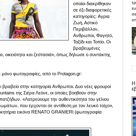
τρ
οποίοι διακρίθηκαν
ε
σε έξι διαφορετικές
σε
κατηγορίες: Aγρια
οπ
Ζωή, Αστικό
Περιβάλλον,
Ανθρωποι, Φαγητό,
Ταξίδι και Τοπίο. Οι
βραβευμένες
μα, οικειότητα και ζεστασιά», όπως δήλωσε ο συντάκτης
 μόνο φωτογραφίες, από το Protagon.gr:
Η
αι βραβείο στην κατηγορία Ανθρωποι. Δυο νέες φρουροί
ε
tains της Σιέρα Λεόνε, οι οποίες βοηθούν στην
πατζήδων. «Λατρεύουμε την αυθεντικότητα του γέλιου
ρωμάτων, που έρχονται σε αντίθεση με τον λευκό τοίχο»,
η νικητήρια εικόνα RENATO GRANIERI (φωτογραφία