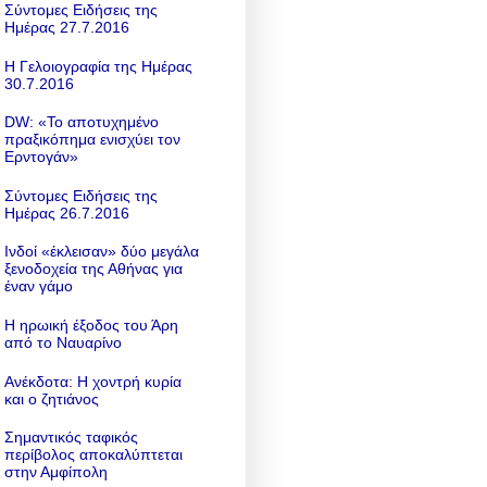
Σύντομες Ειδήσεις της
Ημέρας 27.7.2016
Η Γελοιογραφία της Ημέρας
30.7.2016
DW: «To αποτυχημένο
πραξικόπημα ενισχύει τον
Ερντογάν»
Σύντομες Ειδήσεις της
Ημέρας 26.7.2016
Ινδοί «έκλεισαν» δύο μεγάλα
ξενοδοχεία της Αθήνας για
έναν γάμο
Η ηρωική έξοδος του Άρη
από το Ναυαρίνο
Ανέκδοτα: Η χοντρή κυρία
και ο ζητιάνος
Σημαντικός ταφικός
περίβολος αποκαλύπτεται
στην Αμφίπολη