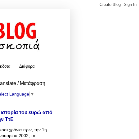
κδοτα
Διάφορα
ranslate / Μετάφραση
elect Language
▼
 ιστορία του ευρώ από
ην ΤτΕ
κοσι χρόνια πριν, την 1η
νουαρίου 2002, τα