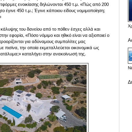
ατφόρμες ενοικίασης δηλώνονται 450 τ.μ. «Πώς από 200
το έγινε 450 τ.μ.; Έγινε κάποιου είδους νομιμοποίηση;
;»
Χ
 κάλυψης του δανείου από το πόθεν έσχες αλλά και
ν εφορία, «Πόσο νόμιμο και ηθικό είναι να αξιοποιεί ο
Α
ροορίζονται για αδύναμους συμπολίτες μας
με πισίνα, την οποία εκμεταλλεύεται οικονομικά ως
κατάλυμα;» καταλήγει στην ανακοίνωσή της.
Νέ
Δ