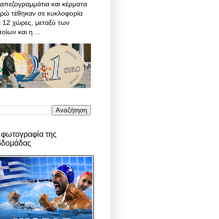
απεζογραμμάτια και κέρματα
υρώ τέθηκαν σε κυκλοφορία
 12 χώρες, μεταξύ των
οίων και η ...
 φωτογραφία της
βδομάδας