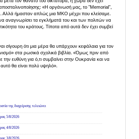
α μετά τον θάνατο του δικτάτορα, η χώρα δεν έχει
 αποσταλινοποίησης: «Η οργάνωσή μας, το "Memorial",
ιά. Αλλά ήμασταν απλώς μια ΜΚΟ μέχρι που κλείσαμε.
 να αναγνωρίσει τα εγκλήματά του και των πολιτών να
κότητα του κράτους. Τίποτα από αυτά δεν έχει συμβεί
αι σίγουρη ότι μια μέρα θα υπάρχουν κεφάλαια για τον
ινισμό» στα ρωσικά σχολικά βιβλία. «Όμως πριν από
 την ευθύνη για ό,τι συμβαίνει στην Ουκρανία και να
αυτό θα είναι πολύ υψηλό».
τία της διαχείρισης τελειώνει
ρας 5/8/2026
ρας 4/8/2026
ρας 3/8/2026