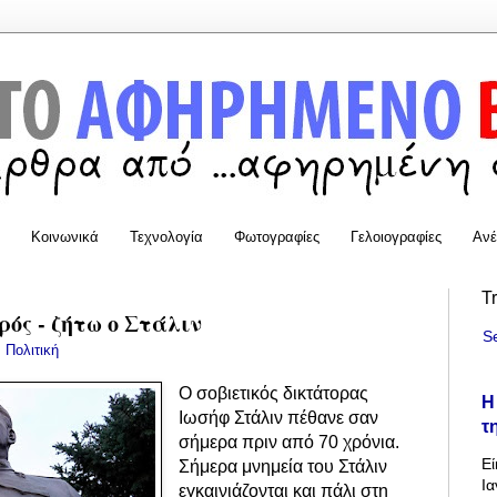
Κοινωνικά
Τεχνολογία
Φωτογραφίες
Γελοιογραφίες
Ανέ
T
ρός - ζήτω ο Στάλιν
S
:
Πολιτική
Ο σοβιετικός δικτάτορας
Η
Ιωσήφ Στάλιν πέθανε σαν
τ
σήμερα πριν από 70 χρόνια.
Εί
Σήμερα μνημεία του Στάλιν
Ια
εγκαινιάζονται και πάλι στη