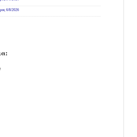
ρας 6/8/2026
ια:
υ