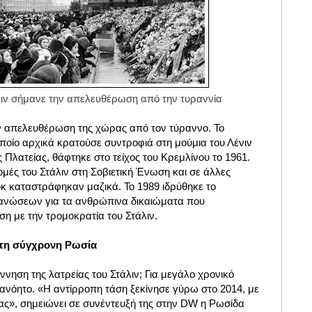
λιν σήμανε την απελευθέρωση από την τυραννία
την απελευθέρωση της χώρας από τον τύραννο. Το
ποίο αρχικά κρατούσε συντροφιά στη μούμια του Λένιν
 Πλατείας, θάφτηκε στο τείχος του Κρεμλίνου το 1961.
μές του Στάλιν στη Σοβιετική Ένωση και σε άλλες
κ καταστράφηκαν μαζικά. Το 1989 ιδρύθηκε το
ργανώσεων για τα ανθρώπινα δικαιώματα που
η με την τρομοκρατία του Στάλιν.
στη σύγχρονη Ρωσία
ννηση της λατρείας του Στάλιν; Για μεγάλο χρονικό
ανόητο. «Η αντίρροπη τάση ξεκίνησε γύρω στο 2014, με
ας», σημειώνει σε συνέντευξή της στην DW η Ρωσίδα