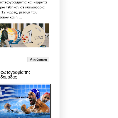
απεζογραμμάτια και κέρματα
υρώ τέθηκαν σε κυκλοφορία
 12 χώρες, μεταξύ των
οίων και η ...
 φωτογραφία της
βδομάδας