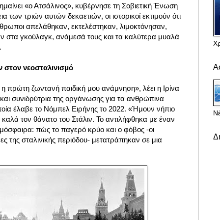
ημαίνει «ο Ατσάλινος», κυβέρνησε τη Σοβιετική Ένωση
ια των τριών αυτών δεκαετιών, οι ιστορικοί εκτιμούν ότι
θρωποι απελάθηκαν, εκτελέστηκαν, λιμοκτόνησαν,
ν στα γκούλαγκ, ανάμεσά τους και τα καλύτερα μυαλά
Χ
.
Α
ν στον νεοσταλινισμό
ι η πρώτη ζωντανή παιδική μου ανάμνηση», λέει η Ιρίνα
αι συνιδρύτρια της οργάνωσης για τα ανθρώπινα
ποία έλαβε το Νόμπελ Ειρήνης το 2022. «Ήμουν νήπιο
Νέ
ι καλά τον θάνατο του Στάλιν. Το αντιλήφθηκα με έναν
ατμόσφαιρα: πώς το παγερό κρύο και ο φόβος -οι
Δ
νες της σταλινικής περιόδου- μετατράπηκαν σε μια