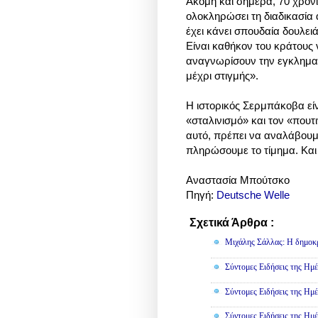
Ακόμη και σήμερα, 70 χρόνι
ολοκληρώσει τη διαδικασία
έχει κάνει σπουδαία δουλε
Είναι καθήκον του κράτους
αναγνωρίσουν την εγκληματι
μέχρι στιγμής».
Η ιστορικός Σερμπάκοβα είν
«σταλινισμό» και τον «πουτ
αυτό, πρέπει να αναλάβουμε
πληρώσουμε το τίμημα. Και 
Αναστασία Μπούτσκο
Πηγή:
Deutsche Welle
Σχετικά Άρθρα :
Πολιτική
Μιχάλης Σάλλας: Η δημοκρα
Σύντομες Ειδήσεις της Ημέ
Σύντομες Ειδήσεις της Ημέ
Σύντομες Ειδήσεις της Ημέ