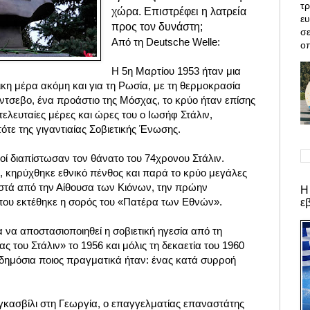
τρ
χώρα. Επιστρέφει η λατρεία
ε
προς τον δυνάστη;
σε
Από τη Deutsche Welle:
οπ
Η 5η Μαρτίου 1953 ήταν μια
κη μέρα ακόμη και για τη Ρωσία, με τη θερμοκρασία
ντσεβο, ένα προάστιο της Μόσχας, το κρύο ήταν επίσης
τελευταίες μέρες και ώρες του ο Ιωσήφ Στάλιν,
ότε της γιγαντιαίας Σοβιετικής Ένωσης.
τροί διαπίστωσαν τον θάνατο του 74χρονου Στάλιν.
, κηρύχθηκε εθνικό πένθος και παρά το κρύο μεγάλες
στά από την Αίθουσα των Κιόνων, την πρώην
Η
που εκτέθηκε η σορός του «Πατέρα των Εθνών».
ε
α να αποστασιοποιηθεί η σοβιετική ηγεσία από τη
ς του Στάλιν» το 1956 και μόλις τη δεκαετία του 1960
ημόσια ποιος πραγματικά ήταν: ένας κατά συρροή
κασβίλι στη Γεωργία, ο επαγγελματίας επαναστάτης