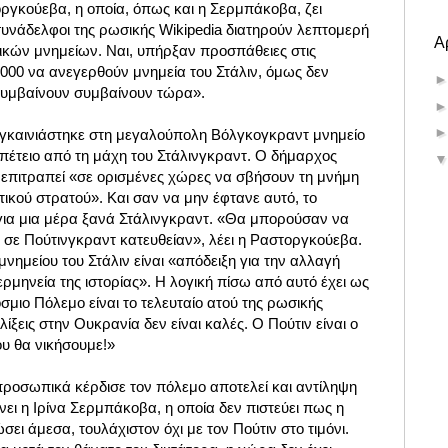
ργκούεβα, η οποία, όπως και η Σερμπάκοβα, ζει
συνάδελφοι της ρωσικής Wikipedia διατηρούν λεπτομερή
Α
ικών μνημείων. Ναι, υπήρξαν προσπάθειες στις
 2000 να ανεγερθούν μνημεία του Στάλιν, όμως δεν
συμβαίνουν συμβαίνουν τώρα».
εγκαινιάστηκε στη μεγαλούπολη Βόλγκογκραντ μνημείο
 επέτειο από τη μάχη του Στάλινγκραντ. Ο δήμαρχος
επιτραπεί «σε ορισμένες χώρες να σβήσουν τη μνήμη
ετικού στρατού». Και σαν να μην έφτανε αυτό, το
ια μια μέρα ξανά Στάλινγκραντ. «Θα μπορούσαν να
 σε Πούτινγκραντ κατευθείαν», λέει η Ραστοργκούεβα.
υ μνημείου του Στάλιν είναι «απόδειξη για την αλλαγή
ερμηνεία της ιστορίας». Η λογική πίσω από αυτό έχει ως
σμιο Πόλεμο είναι το τελευταίο ατού της ρωσικής
ίξεις στην Ουκρανία δεν είναι καλές. Ο Πούτιν είναι ο
ου θα νικήσουμε!»
προσωπικά κέρδισε τον πόλεμο αποτελεί και αντίληψη
νει η Ιρίνα Σερμπάκοβα, η οποία δεν πιστεύει πως η
ώσει άμεσα, τουλάχιστον όχι με τον Πούτιν στο τιμόνι.