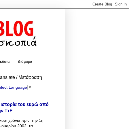
κδοτα
Διάφορα
ranslate / Μετάφραση
elect Language
▼
 ιστορία του ευρώ από
ην ΤτΕ
κοσι χρόνια πριν, την 1η
νουαρίου 2002, τα