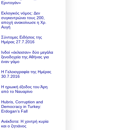
Ερντογάν»
Εκλογικός νόμος: Δεν
συγκεντρώνει τους 200,
αποχή ανακοίνωσε η Χρ.
Αυγή
Σύντομες Ειδήσεις της
Ημέρας 27.7.2016
Ινδοί «έκλεισαν» δύο μεγάλα
ξενοδοχεία της Αθήνας για
έναν γάμο
Η Γελοιογραφία της Ημέρας
30.7.2016
Η ηρωική έξοδος του Άρη
από το Ναυαρίνο
Hubris, Corruption and
Democracy in Turkey:
Erdogan’s Fall
Ανέκδοτα: Η χοντρή κυρία
και ο ζητιάνος