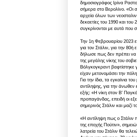
δημοσιογράφος Ιρίνα Ραστο
σήμερα στο Βερολίνο. «Οι 
αρχεία όλων των νεοσταλιν
δεκαετίες του 1990 και του
συγκρίνονται με αυτά που 
Την 1η Φεβρουαρίου 2023 
για τον Στάλιν, για την 80ή
δήλωσε πως δεν πρέπει να 
της μεγάλης νίκης του σοβι
Βόλγκογκραντ βαφτίστηκε γ
είχαν μετονομάσει την πόλη
Για την ίδια, τα εγκαίνια το
αντίληψης, για την άνωθεν 
εξής: «Η νίκη στον Β' Παγκό
προπαγάνδας, επειδή οι εξελ
σημερινός Στάλιν και μαζί τ
«Η αντίληψη πως ο Στάλιν 
της εποχής Πούτιν», σημειώ
λατρεία του Στάλιν θα τελει