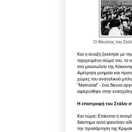
Ο θάνατος του Στά
Και η άνοιξη ξεκίνησε με 
ταριχευμένο σώμα του, το ο
στο μαυσωλείο της Κόκκινης
Αμέτρητα μνημεία και προτο
χώρες του ανατολικού μπλο
"Memorial" - ένα δίκτυο ο
αφιερώθηκε στην ενασχόλησ
Η επιστροφή του Στάλιν 
Και τώρα; Επίκειται η αναγέ
διάστημα αυτό φαινόταν αδι
την προσάρτηση της Κριμαί