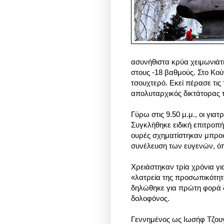
ασυνήθιστα κρύα χειμωνιάτι
στους -18 βαθμούς.
Στο Κού
τσουχτερό. Εκεί πέρασε τις 
απολυταρχικός δικτάτορας τ
Γύρω στις 9.50 μ.μ., οι για
Συγκλήθηκε ειδική επιτροπή
ουρές σχηματίστηκαν μπρο
συνέλευση των ευγενών, ό
Χρειάστηκαν τρία χρόνια γι
«λατρεία της προσωπικότητα
δηλώθηκε για πρώτη φορά δ
δολοφόνος.
Γεννημένος ως Ιωσήφ Τζουγ