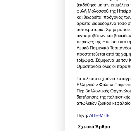
(
εκδόθηκε με την επιμέλεια
φυλή Μολοσσού της Ηπείρου
και θεωρείται πρόγονος τω
αρκετά διαδεδομένα τόσο σ
αυτοκρατορία. Χρησιμοποιεί
αιγοπροβάτων και βοοειδών 
περιοχές της Ηπείρου και τ
Λευκό Ποιμενικό Τσοπανόσκυ
προστατεύεται από τις χαμ
τρίχωμα. Σύμφωνα με τον Κ
Ομοσπονδία όλες οι παραπά
Τα τελευταία χρόνια καταγ
Ελληνικών Φυλών Ποιμενικ
Περιβαλλοντικές Οργανώσεις
διατήρησης της πολιτιστική
απωλειών ζωικού κεφαλαίου
Πηγή:
ΑΠΕ-ΜΠΕ
Σχετικά Άρθρα :
Κοινωνικά