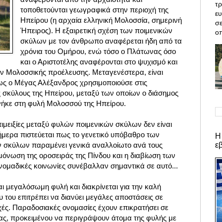
τρ
τοποθετούνται γεωγραφικά στην περιοχή της
ε
Ηπείρου (η αρχαία ελληνική Μολοσσία, σημερινή
σε
Ήπειρος). Η εξαιρετική σχέση των ποιμενικών
οπ
σκύλων με τον άνθρωπο αναφέρεται ήδη από τα
χρόνια του Ομήρου, ενώ τόσο ο Πλάτωνας όσο
και ο Αριστοτέλης αναφέρονται στο ψυχισμό και
ν Μολοσσικής προέλευσης.
Μεταγενέστερα, είναι
ς ο Μέγας Αλέξανδρος χρησιμοποιούσε στις
ς σκύλους της Ηπείρου, μεταξύ των οποίων ο διάσημος
 ανήκε στη φυλή Μολοσσού της Ηπείρου.
ιμειξίες μεταξύ φυλών ποιμενικών σκύλων δεν είναι
ήμερα πιστεύεται πως το γενετικό υπόβαθρο των
Η
ε
 σκύλων παραμένει γενικά αναλλοίωτο ανά τους
όνωση της οροσειράς της Πίνδου και η διαβίωση των
νομαδικές κοινωνίες συνέβαλλαν σημαντικά σε αυτό...
αι μεγαλόσωμη φυλή και διακρίνεται για την καλή
 του επιτρέπει να διανύει μεγάλες αποστάσεις σε
χές. Παραδοσιακές ονομασίες έχουν επικρατήσει σε
ας, προκειμένου να περιγράψουν άτομα της φυλής με