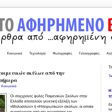
Κοινωνικά
Τεχνολογία
Φωτογραφίες
Γελοιογραφίες
Ανέ
T
ποιμενικών σκύλων από την
S
 σήμερα
:
Κοινωνικά
Η
τ
Οι σύγχρονες φυλές Ποιμενικών Σκύλων στην
Ελλάδα αποτελούν γενετική εξέλιξη των
Εί
«Μολοσσών» ή «Ηπειρωτικών» σκύλων, οι οποίοι
Ια
αναφέρονται από την αρχαιότητα και