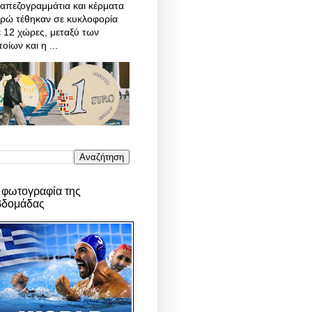
απεζογραμμάτια και κέρματα
υρώ τέθηκαν σε κυκλοφορία
 12 χώρες, μεταξύ των
οίων και η ...
 φωτογραφία της
βδομάδας