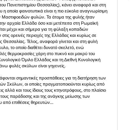
 του Πανεπιστημίου Θεσσαλίας)
, κάνει αναφορά και στη
 η οποία φαινοτυπικά είναι η πιο εύκολα αναγνωρίσιμη
ν Μαστιφοειδών φυλών. Τα άτομα της φυλής ήταν
την αρχαία Ελλάδα όσο και μετέπειτα στη Ρωμαϊκή
ται μέχρι και σήμερα για τη φύλαξη κοπαδιών
στις ορεινές περιοχές της Ελλάδας και κυρίως σε
ης Θεσσαλίας. Τέλος, αναφορά γίνεται και στη φυλή
λο, το οποίο διαθέτει δυνατό σκελετό, ενώ
ηλές θερμοκρασίες χάρη στο πυκνό και μακρύ του
υνολογικό Όμιλο Ελλάδος και τη Διεθνή Κυνολογική
νω φυλές σκύλων είναι γηγενείς.
ράφονται σημαντικές προσπάθειες για τη διατήρηση των
ών Σκύλων, οι οποίες πραγματοποιούνται κυρίως από
 αλλά και τους ίδιους τους κτηνοτρόφους, στο πλαίσιο
ς τους παράδοσης και της ανάγκης μείωσης των
 από επιθέσεις θηρευτών...