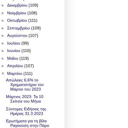
►
Δεκεμβρίου
(109)
►
Νοεμβρίου
(108)
►
Οκτωβρίου
(111)
►
Σεπτεμβρίου
(109)
►
Αυγούστου
(107)
►
Ιουλίου
(99)
►
Ιουνίου
(110)
►
Μαΐου
(119)
►
Απριλίου
(107)
▼
Μαρτίου
(111)
Απώλειες 6,6% το
Χρηματιστήριο τον
Μάρτιο του 2023
Μάρτιος 2023: Τα 10
Σκίτσα του Μήνα
Σύντομες Ειδήσεις της
Ημέρας 31.3.2023
Ερωτήματα για τη βίλα
Ραγκούση στην Πάρο