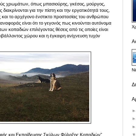
ύς χρωμάτων, όπως μπασιούρης, γκέσος, μούργος,
διακρίνονται για την πίστη και την εργατικότητά τους,
 και το αρχέγονο ένστικτο προστασίας του ανθρώπου
 αναφοράς είναι ότι το γεγονός πως κινούνται αυτόνομα
Χ
των κοπαδιών επιλέγοντας θέσεις από τις οποίες είναι
ριβάλλοντος χώρου και η έγκαιρη ανίχνευση τυχόν
Α
Νέ
Δ
Α
οφής και Εκπαίδευσης Σκύλων Φύλαξης Κοπαδιών"