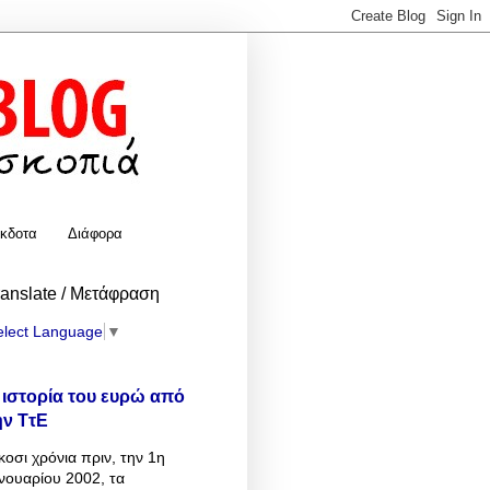
κδοτα
Διάφορα
ranslate / Μετάφραση
elect Language
▼
 ιστορία του ευρώ από
ην ΤτΕ
κοσι χρόνια πριν, την 1η
νουαρίου 2002, τα