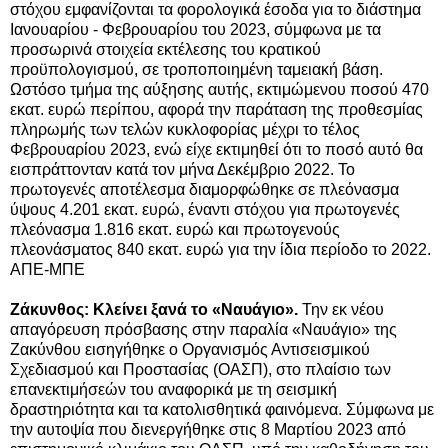
στόχου εμφανίζονται τα φορολογικά έσοδα για το διάστημα
Ιανουαρίου - Φεβρουαρίου του 2023, σύμφωνα με τα
προσωρινά στοιχεία εκτέλεσης του κρατικού
προϋπολογισμού, σε τροποποιημένη ταμειακή βάση.
Ωστόσο τμήμα της αύξησης αυτής, εκτιμώμενου ποσού 470
εκατ. ευρώ περίπου, αφορά την παράταση της προθεσμίας
πληρωμής των τελών κυκλοφορίας μέχρι το τέλος
Φεβρουαρίου 2023, ενώ είχε εκτιμηθεί ότι το ποσό αυτό θα
εισπράττονταν κατά τον μήνα Δεκέμβριο 2022. Το
πρωτογενές αποτέλεσμα διαμορφώθηκε σε πλεόνασμα
ύψους 4.201 εκατ. ευρώ, έναντι στόχου για πρωτογενές
πλεόνασμα 1.816 εκατ. ευρώ και πρωτογενούς
πλεονάσματος 840 εκατ. ευρώ για την ίδια περίοδο το 2022.
ΑΠΕ-ΜΠΕ
Ζάκυνθος: Κλείνει ξανά το «Ναυάγιο».
Την εκ νέου
απαγόρευση πρόσβασης στην παραλία «Ναυάγιο» της
Ζακύνθου εισηγήθηκε ο Οργανισμός Αντισεισμικού
Σχεδιασμού και Προστασίας (ΟΑΣΠ), στο πλαίσιο των
επανεκτιμήσεών του αναφορικά με τη σεισμική
δραστηριότητα και τα κατολισθητικά φαινόμενα. Σύμφωνα με
την αυτοψία που διενεργήθηκε στις 8 Μαρτίου 2023 από