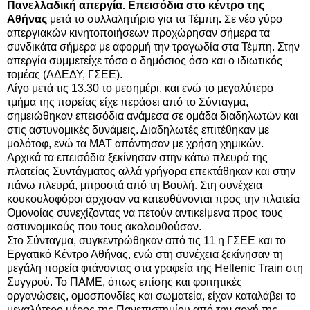
Πανελλαδική απεργία. Επεισόδια στο κέντρο της
Αθήνας
μετά το συλλαλητήριο για τα Τέμπη
.
Σε νέο γύρο
απεργιακών κινητοποιήσεων προχώρησαν σήμερα τα
συνδικάτα σήμερα με αφορμή την τραγωδία στα Τέμπη. Στην
απεργία συμμετείχε τόσο ο δημόσιος όσο και ο ιδιωτικός
τομέας (ΑΔΕΔΥ, ΓΣΕΕ).
Λίγο μετά τις 13.30 το μεσημέρι, και ενώ το μεγαλύτερο
τμήμα της πορείας είχε περάσει από το Σύνταγμα,
σημειώθηκαν επεισόδια ανάμεσα σε ομάδα διαδηλωτών και
στις αστυνομικές δυνάμεις. Διαδηλωτές επιτέθηκαν με
μολότοφ, ενώ τα ΜΑΤ απάντησαν με χρήση χημικών.
Αρχικά τα επεισόδια ξεκίνησαν στην κάτω πλευρά της
πλατείας Συντάγματος αλλά γρήγορα επεκτάθηκαν και στην
πάνω πλευρά, μπροστά από τη Βουλή. Στη συνέχεια
κουκουλοφόροι άρχισαν να κατευθύνονται προς την πλατεία
Ομονοίας συνεχίζοντας να πετούν αντικείμενα προς τους
αστυνομικούς που τους ακολουθούσαν.
Στο Σύνταγμα, συγκεντρώθηκαν από τις 11 η ΓΣΕΕ και το
Εργατικό Κέντρο Αθήνας, ενώ στη συνέχεια ξεκίνησαν τη
μεγάλη πορεία φτάνοντας στα γραφεία της Hellenic Train στη
Συγγρού. Το ΠΑΜΕ, όπως επίσης και φοιτητικές
οργανώσεις, ομοσπονδίες και σωματεία, είχαν καταλάβει το
μεγαλύτερο μέρος της Πανεπιστημίου από την αρχή της