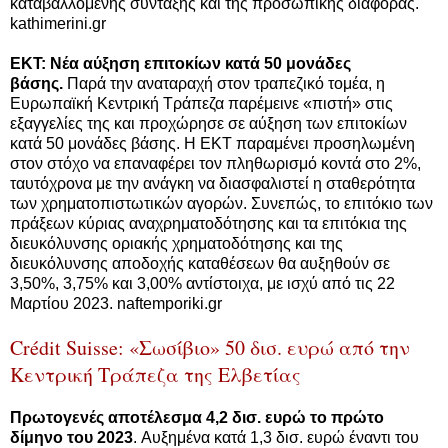
καταβαλλόμενης σύνταξης και της προσωπικής διαφοράς.
kathimerini.gr
ΕΚΤ: Νέα αύξηση επιτοκίων κατά 50 μονάδες
βάσης.
Παρά την αναταραχή στον τραπεζικό τομέα, η
Ευρωπαϊκή Κεντρική Τράπεζα παρέμεινε «πιστή» στις
εξαγγελίες της και προχώρησε σε αύξηση των επιτοκίων
κατά 50 μονάδες βάσης. Η ΕΚΤ παραμένει προσηλωμένη
στον στόχο να επαναφέρει τον πληθωρισμό κοντά στο 2%,
ταυτόχρονα με την ανάγκη να διασφαλιστεί η σταθερότητα
των χρηματοπιστωτικών αγορών. Συνεπώς, το επιτόκιο των
πράξεων κύριας αναχρηματοδότησης και τα επιτόκια της
διευκόλυνσης οριακής χρηματοδότησης και της
διευκόλυνσης αποδοχής καταθέσεων θα αυξηθούν σε
3,50%, 3,75% και 3,00% αντίστοιχα, με ισχύ από τις 22
Μαρτίου 2023. naftemporiki.gr
Crédit Suisse: «Σωσίβιο» 50 δισ. ευρώ από την
Κεντρική Τράπεζα της Ελβετίας
Πρωτογενές αποτέλεσμα 4,2 δισ. ευρώ το πρώτο
δίμηνο του 2023
. Αυξημένα κατά 1,3 δισ. ευρώ έναντι του