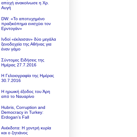
αποχή ανακοίνωσε η Χρ.
Αυγή
DW: «To αποτυχημένο
πραξικόπημα ενισχύει τον
Ερντογάν»
Ινδοί «έκλεισαν» δύο μεγάλα
ξενοδοχεία της Αθήνας για
έναν γάμο
Σύντομες Ειδήσεις της
Ημέρας 27.7.2016
Η Γελοιογραφία της Ημέρας
30.7.2016
Η ηρωική έξοδος του Άρη
από το Ναυαρίνο
Hubris, Corruption and
Democracy in Turkey:
Erdogan’s Fall
Ανέκδοτα: Η χοντρή κυρία
και ο ζητιάνος