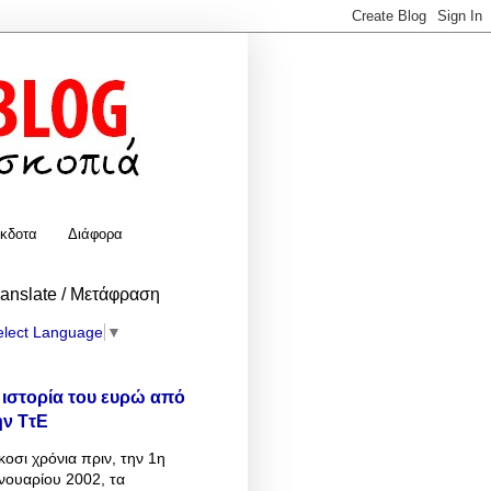
κδοτα
Διάφορα
ranslate / Μετάφραση
elect Language
▼
 ιστορία του ευρώ από
ην ΤτΕ
κοσι χρόνια πριν, την 1η
νουαρίου 2002, τα