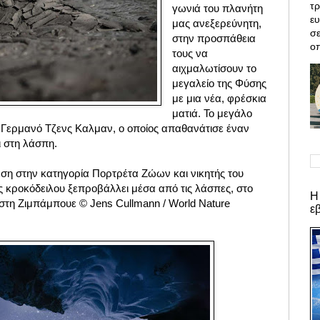
τρ
γωνιά του πλανήτη
ε
μας ανεξερεύνητη,
σε
στην προσπάθεια
οπ
τους να
αιχμαλωτίσουν το
μεγαλείο της Φύσης
με μια νέα, φρέσκια
ματιά. Το μεγάλο
Γερμανό Τζενς Καλμαν, ο οποίος απαθανάτισε έναν
 στη λάσπη.
η στην κατηγορία Πορτρέτα Ζώων και νικητής του
ς κροκόδειλου ξεπροβάλλει μέσα από τις λάσπες, στο
Η
στη Ζιμπάμπουε © Jens Cullmann / World Nature
ε