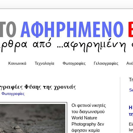
Κοινωνικά
Τεχνολογία
Φωτογραφίες
Γελοιογραφίες
Ανέ
T
γραφίες Φύσης της χρονιάς
S
:
Φωτογραφίες
Οι φετινοί νικητές
Η
του διαγωνισμού
τ
World Nature
Photography δεν
Εί
Ια
άφησαν καμία