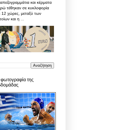
απεζογραμμάτια και κέρματα
υρώ τέθηκαν σε κυκλοφορία
 12 χώρες, μεταξύ των
οίων και η ...
 φωτογραφία της
βδομάδας