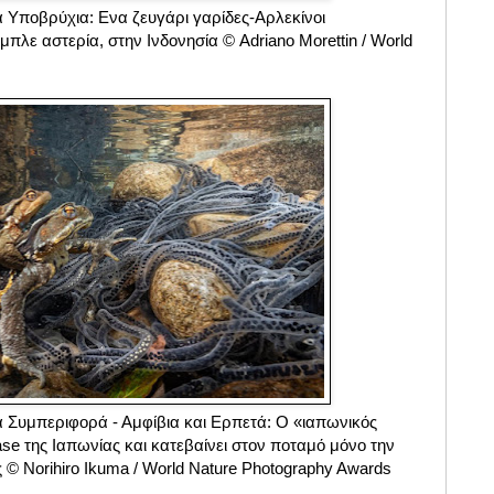
 Υποβρύχια: Ενα ζευγάρι γαρίδες-Αρλεκίνοι
πλε αστερία, στην Ινδονησία © Adriano Morettin / World
s
 Συμπεριφορά - Αμφίβια και Ερπετά: Ο «ιαπωνικός
se της Ιαπωνίας και κατεβαίνει στον ποταμό μόνο την
© Norihiro Ikuma / World Nature Photography Awards