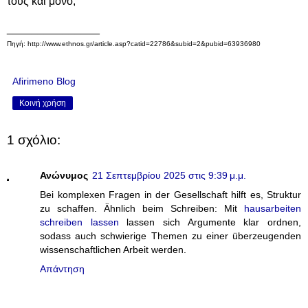
τους και μόνο;
_______________
Πηγή: http://www.ethnos.gr/article.asp?catid=22786&subid=2&pubid=63936980
Afirimeno Blog
Κοινή χρήση
1 σχόλιο:
Ανώνυμος
21 Σεπτεμβρίου 2025 στις 9:39 μ.μ.
Bei komplexen Fragen in der Gesellschaft hilft es, Struktur
zu schaffen. Ähnlich beim Schreiben: Mit
hausarbeiten
schreiben lassen
lassen sich Argumente klar ordnen,
sodass auch schwierige Themen zu einer überzeugenden
wissenschaftlichen Arbeit werden.
Απάντηση