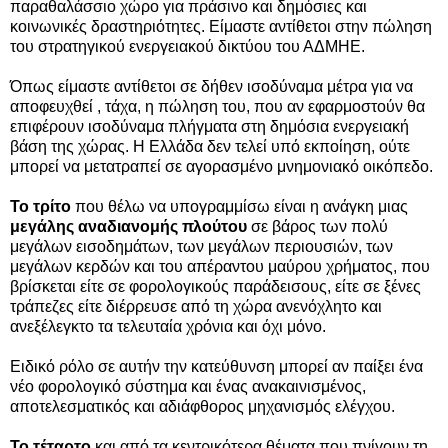
παραθαλάσσιο χώρο για πράσινο και δημόσιες και
κοινωνικές δραστηριότητες. Είμαστε αντίθετοι στην πώληση
του στρατηγικού ενεργειακού δικτύου του ΑΔΜΗΕ.
Όπως είμαστε αντίθετοι σε δήθεν ισοδύναμα μέτρα για να
αποφευχθεί , τάχα, η πώληση του, που αν εφαρμοστούν θα
επιφέρουν ισοδύναμα πλήγματα στη δημόσια ενεργειακή
βάση της χώρας. Η Ελλάδα δεν τελεί υπό εκποίηση, ούτε
μπορεί να μετατραπεί σε αγορασμένο μνημονιακό οικόπεδο.
Το τρίτο
που θέλω να υπογραμμίσω είναι η ανάγκη μιας
μεγάλης αναδιανομής πλούτου
σε βάρος των πολύ
μεγάλων εισοδημάτων, των μεγάλων περιουσιών, των
μεγάλων κερδών και του απέραντου μαύρου χρήματος, που
βρίσκεται είτε σε φορολογικούς παράδεισους, είτε σε ξένες
τράπεζες είτε διέρρευσε από τη χώρα ανενόχλητο και
ανεξέλεγκτο τα τελευταία χρόνια και όχι μόνο.
Ειδικό ρόλο σε αυτήν την κατεύθυνση μπορεί αν παίξει ένα
νέο φορολογικό σύστημα και ένας ανακαινισμένος,
αποτελεσματικός και αδιάφθορος μηχανισμός ελέγχου.
Το τέταρτο
και από τα κεντρικότερα θέματα που πνίγουν τη