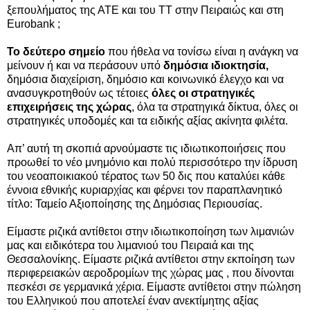
ξεπουλήματος της ΑΤΕ και του ΤΤ στην Πειραιώς και στη
Eurobank ;
Το δεύτερο σημείο
που ήθελα να τονίσω είναι η ανάγκη να
μείνουν ή και να περάσουν υπό
δημόσια ιδιοκτησία,
δημόσια διαχείριση, δημόσιο και κοινωνικό έλεγχο και να
ανασυγκροτηθούν ως τέτοιες
όλες οι στρατηγικές
επιχειρήσεις της χώρας
, όλα τα στρατηγικά δίκτυα, όλες οι
στρατηγικές υποδομές και τα ειδικής αξίας ακίνητα φιλέτα.
Απ’ αυτή τη σκοπιά αρνούμαστε τις ιδιωτικοποιήσεις που
προωθεί το νέο μνημόνιο και πολύ περισσότερο την ίδρυση
του νεοαποικιακού τέρατος των 50 δις που καταλύει κάθε
έννοια εθνικής κυριαρχίας και φέρνει τον παραπλανητικό
τίτλο: Ταμείο Αξιοποίησης της Δημόσιας Περιουσίας.
Είμαστε ριζικά αντίθετοι στην ιδιωτικοποίηση των λιμανιών
μας και ειδικότερα του λιμανιού του Πειραιά και της
Θεσσαλονίκης. Είμαστε ριζικά αντίθετοι στην εκποίηση των
περιφερειακών αεροδρομίων της χώρας μας , που δίνονται
πεσκέσι σε γερμανικά χέρια. Είμαστε αντίθετοι στην πώληση
του Ελληνικού που αποτελεί έναν ανεκτίμητης αξίας