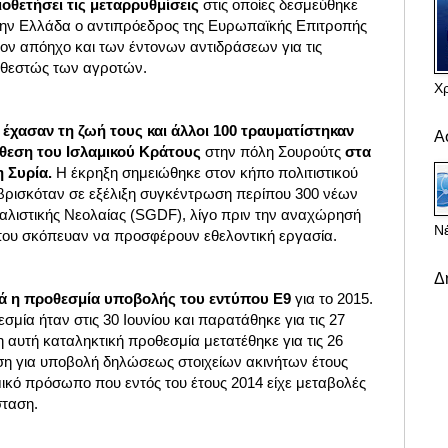
οθετήσει τις μεταρρυθμίσεις
στις οποίες δεσμεύθηκε
την Ελλάδα ο αντιπρόεδρος της Ευρωπαϊκής Επιτροπής
ον απόηχο και των έντονων αντιδράσεων για τις
αθεστώς των αγροτών.
Χ
έχασαν τη ζωή τους και άλλοι 100 τραυματίστηκαν
Α
θεση του Iσλαμικού Κράτους
στην πόλη Σουρούτς
στα
η Συρία.
Η έκρηξη σημειώθηκε στον κήπο πολιτιστικού
βρισκόταν σε εξέλιξη συγκέντρωση περίπου 300 νέων
αλιστικής Νεολαίας (SGDF), λίγο πριν την αναχώρησή
Νέ
 όπου σκόπευαν να προσφέρουν εθελοντική εργασία.
Δ
ρά η προθεσμία υποβολής του εντύπου Ε9
για το 2015.
μία ήταν στις 30 Ιουνίου και παρατάθηκε για τις 27
η αυτή καταληκτική προθεσμία μετατέθηκε για τις 26
η για υποβολή δηλώσεως στοιχείων ακινήτων έτους
μικό πρόσωπο που εντός του έτους 2014 είχε μεταβολές
σταση.