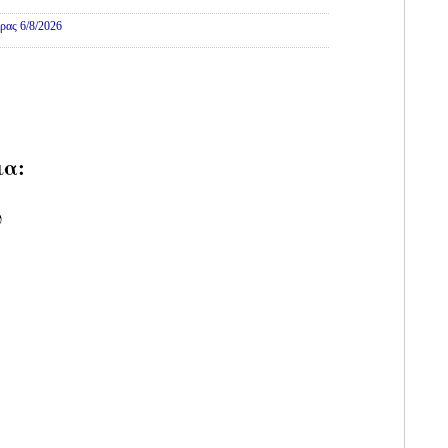
ρας 6/8/2026
ια:
υ