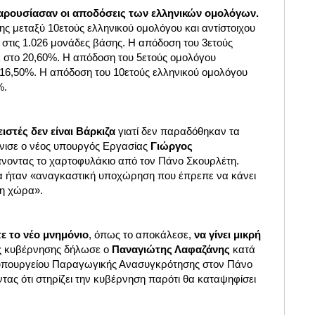
παρουσίασαν οι αποδόσεις των ελληνικών ομολόγων.
ς μεταξύ 10ετούς ελληνικού ομολόγου και αντίστοιχου
στις 1.026 μονάδες βάσης. Η απόδοση του 3ετούς
 στο 20,60%. Η απόδοση του 5ετούς ομολόγου
16,50%. Η απόδοση του 10ετούς ελληνικού ομολόγου
%.
ιστές δεν είναι Βάρκιζα
γιατί δεν παραδόθηκαν τα
όνισε ο νέος υπουργός Εργασίας
Γιώργος
οντας το χαρτοφυλάκιο από τον Πάνο Σκουρλέτη.
 ήταν «αναγκαστική υποχώρηση που έπρεπε να κάνει
τη χώρα».
ε το νέο μνημόνιο
, όπως το αποκάλεσε,
να γίνει μικρή
ης κυβέρνησης δήλωσε ο
Παναγιώτης Λαφαζάνης
κατά
 υπουργείου Παραγωγικής Ανασυγκρότησης στον Πάνο
ας ότι στηρίζει την κυβέρνηση παρότι θα καταψηφίσει