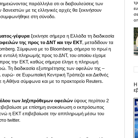
τρ
σημειώνοντας παράλληλα οτι οι διαβουλεύσεις των
ε
ανειστών με τις ελληνικές αρχές θα ξεκινήσουν
σε
 συμφωνήθηκε στη σύνοδο.
οπ
ματος-γέφυρα
ξεκίνησε σήμερα η Ελλάδα τη διαδικασία
οφειλών της προς το ΔΝΤ και την ΕΚΤ
, μεταδίδουν τα
oomberg. Σύμφωνα με το Bloomberg, σήμερα το πρωί η
 εντολή πληρωμής προς το ΔΝΤ, του οποίου είχαμε
αι προς την ΕΚΤ, καθώς σήμερα έληγε η πληρωμή
ρώ. Τη διαδικασία εξυπηρέτησης των οφειλών της –
κ. ευρώ- σε Ευρωπαϊκή Κεντρική Τράπεζα και Διεθνές
σε η Αθήνα σύμφωνα και με το πρακτορείο Reuters.
Η
ε
όλου των ληξιπρόθεμων οφειλών
ύψους περίπου 2
επιβεβαίωσε με επίσημη ανακοίνωση ο εκπρόσωπος
, ενώ η ΕΚΤ επιβεβαίωσε την αππληρωμή μέσω του
το twitter.