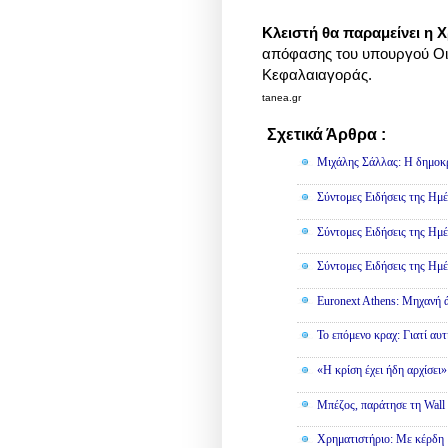
Κλειστή θα παραμείνει η 
απόφασης του υπουργού Οι
Κεφαλαιαγοράς.
tanea.gr
Σχετικά Άρθρα :
Οικονομία,
Π
Μιχάλης Σάλλας: Η δημοκρα
Σύντομες Ειδήσεις της Ημέ
Σύντομες Ειδήσεις της Ημέ
Σύντομες Ειδήσεις της Ημέ
Euronext Athens: Μηχανή 
To επόμενο κραχ: Γιατί αυτ
«Η κρίση έχει ήδη αρχίσει
Μπέζος, παράτησε τη Wall S
Χρηματιστήριο: Με κέρδη 