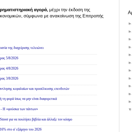
Χρηματιστηριακή αγορά,
μέχρι την έκδοση της
Α
κονομικών, σύμφωνα με ανακοίνωση της Επιτροπής
ολιτική
τία της διαχείρισης τελειώνει
ρας 5/8/2026
ρας 4/8/2026
ρας 3/8/2026
άντλησης κεφαλαίων και προσέλκυσης επενδυτών
ή τη φορά ίσως να μην είναι διαφορετικά
» - Η «φούσκα των πάντων»
treet για να πουλήσει βιβλία και άλλαξε τον κόσμο
16% στο α' εξάμηνο του 2026