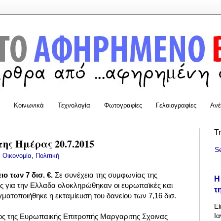
Κοινωνικά
Τεχνολογία
Φωτογραφίες
Γελοιογραφίες
Ανέ
T
της Ημέρας 20.7.2015
S
:
Οικονομία
,
Πολιτική
ιο των 7 δισ. €.
Σε συνέχεια της συμφωνίας της
Η
ς για την Ελλαδα ολοκληρώθηκαν οι ευρωπαϊκές και
τ
γματοποιήθηκε η εκταμίευση του δανείου των 7,16 δισ.
Εί
Ια
ς της Ευρωπαικής Επιτροπής Μαργαριτης Σχοινας