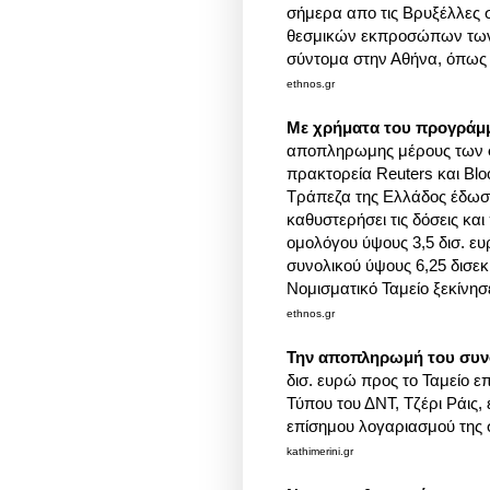
σήμερα απο τις Βρυξέλλες 
θεσμικών εκπροσώπων των δ
σύντομα στην Αθήνα, όπως
ethnos.gr
Με χρήματα του προγράμ
αποπληρωμης μέρους των
πρακτορεία Reuters και Bl
Τράπεζα της Ελλάδος έδωσε
καθυστερήσει τις δόσεις κ
ομολόγου ύψους 3,5 δισ. ευ
συνολικού ύψους 6,25 δισε
Νομισματικό Ταμείο ξεκίνη
ethnos.gr
Την αποπληρωμή του συν
δισ. ευρώ προς το Ταμείο 
Τύπου του ΔΝΤ, Τζέρι Ράις
επίσημου λογαριασμού της σ
kathimerini.gr