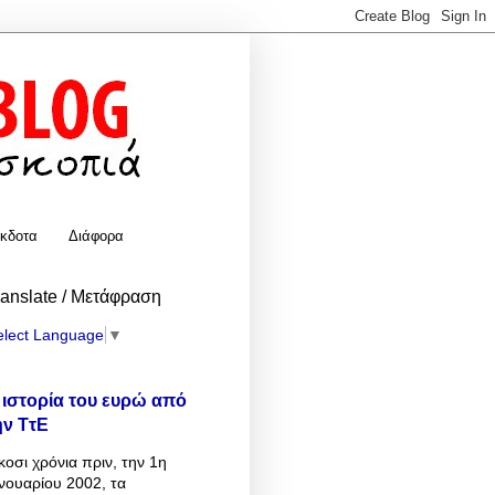
κδοτα
Διάφορα
ranslate / Μετάφραση
elect Language
▼
 ιστορία του ευρώ από
ην ΤτΕ
κοσι χρόνια πριν, την 1η
νουαρίου 2002, τα