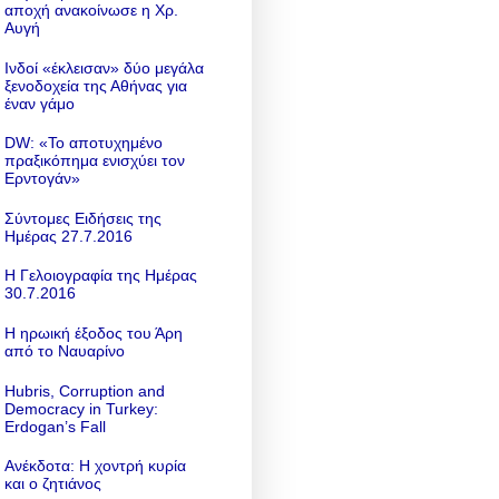
αποχή ανακοίνωσε η Χρ.
Αυγή
Ινδοί «έκλεισαν» δύο μεγάλα
ξενοδοχεία της Αθήνας για
έναν γάμο
DW: «To αποτυχημένο
πραξικόπημα ενισχύει τον
Ερντογάν»
Σύντομες Ειδήσεις της
Ημέρας 27.7.2016
Η Γελοιογραφία της Ημέρας
30.7.2016
Η ηρωική έξοδος του Άρη
από το Ναυαρίνο
Hubris, Corruption and
Democracy in Turkey:
Erdogan’s Fall
Ανέκδοτα: Η χοντρή κυρία
και ο ζητιάνος