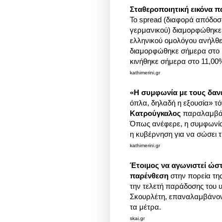
Σταθεροποιητική εικόνα 
Το spread (διαφορά απόδοση
γερμανικού) διαμορφώθηκε 
ελληνικού ομολόγου ανήλθε
διαμορφώθηκε σήμερα στο 
κινήθηκε σήμερα στο 11,00
kathimerini.gr
«Η συμφωνία με τους δανε
όπλα, δηλαδή η εξουσία» τ
Κατρούγκαλος
παραλαμβάν
Όπως ανέφερε, η συμφωνία
η κυβέρνηση για να σώσει 
kathimerini.gr
Έτοιμος να αγωνιστεί ώστ
παρένθεση
στην πορεία τ
την τελετή παράδοσης του
Σκουρλέτη, επαναλαμβάνοντ
τα μέτρα.
skai.gr