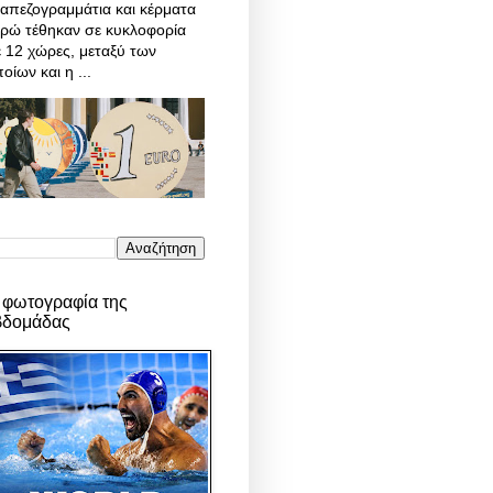
απεζογραμμάτια και κέρματα
υρώ τέθηκαν σε κυκλοφορία
 12 χώρες, μεταξύ των
οίων και η ...
 φωτογραφία της
βδομάδας