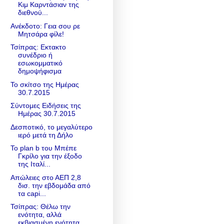
Κιμ Καρντάσιαν της
διεθνού...
Ανέκδοτο: Γεια σου ρε
Μητσάρα φίλε!
Τσίπρας: Εκτακτο
συνέδριο ή
εσωκομματικό
δημοψήφισμα
Το σκίτσο της Ημέρας
30.7.2015
Σύντομες Ειδήσεις της
Ημέρας 30.7.2015
Δεσποτικό, το μεγαλύτερο
ιερό μετά τη Δήλο
Το plan b του Μπέπε
Γκρίλο για την έξοδο
της Ιταλί...
Απώλειες στο ΑΕΠ 2,8
δισ. την εβδομάδα από
τα capi...
Τσίπρας: Θέλω την
ενότητα, αλλά
εκβιασμένη ενότητα...