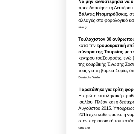
Να μην καθυστερήσει να υι
προειδοποίησε τη Δευτέρα 
Βάλντις Ντομπρόβσκις,
στ
αλλαγές στο φορολογικό κ
skai.gr
Τουλάχιστον 30 άνθρωποι 
κατά την
τρομοκρατική επί
σύνορα της Τουρκίας με τ
κέντρου τουΣουρούτς, ενώ 
της κουρδικής Ένωσης Σοσι
τους για τη βόρεια Συρία,
Deutsche Welle
Παρατάθηκε για τρίτη φο
Η πρώτη καταληκτική προθεσ
Ιουλίου. Πλέον και η δεύτερ
Αυγούστου 2015. Υποχρέωσ
2015 έχει κάθε φυσικό ή νο
στην περιουσιακή του κατά
tanea.gr