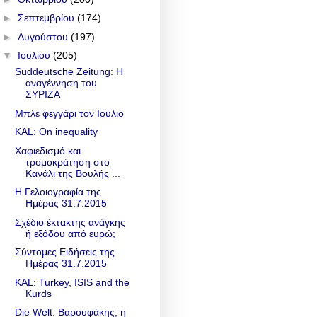
►
Σεπτεμβρίου
(174)
►
Αυγούστου
(197)
▼
Ιουλίου
(205)
Süddeutsche Zeitung: H
αναγέννηση του
ΣΥΡΙΖΑ
Μπλε φεγγάρι τον Ιούλιο
KAL: On inequality
Χαφιεδισμό και
τρομοκράτηση στο
Κανάλι της Βουλής ...
Η Γελοιογραφία της
Ημέρας 31.7.2015
Σχέδιο έκτακτης ανάγκης
ή εξόδου από ευρώ;
Σύντομες Ειδήσεις της
Ημέρας 31.7.2015
KAL: Turkey, ISIS and the
Kurds
Die Welt: Βαρουφάκης, η