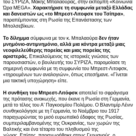
του ΣΥΡΙΖΑ, Μάκης Μπαλαούρας, στην εκπομπή «Κοινωνία
Ώρα MEGA».
Χαρακτήρισε τη συμφωνία μεταξύ Ελλάδας
και δανειστών ως «το Μπρεστ-Λιτοφσκ του Τσίπρα»
,
παραπέμποντας στη Ρωσία της Επανάστασης των
Μπολσεβίκων.
Το δίλημμα
σύμφωνα με τον κ. Μπαλαούρα
δεν ήταν
μνημόνιο-αντιμνημόνιο, αλλά μια κόντρα μεταξύ μιας
νεοφιλελεύθερης πορείας και μιας πορείας της
αριστεράς.
Επικαλούμενος τις ιστορικές γνώσεις των
παρουσιαστών, ο βουλευτής του ΣΥΡΙΖΑ, παρομοίασε τη
σημερινή συμφωνία με τη συμφωνία του Μπρεστ-Λιτοφσκ,
«τηρουμένων των αναλογιών», όπως επεσήμανε. «Γίνεται
μια τακτική υποχώρηση» είπε.
Η συνθήκη του Μπρεστ-Λιτόφσκ
αποτελεί το σφράγισμα
της πρότασης ανακωχής, που έκανε η Ρωσία στη Γερμανία,
μετά το τέλος του Α' Παγκοσμίου Πολέμου. Ο Βλαντιμίρ Λένιν
συνθηκολόγησε με τη Γερμανία, το Νοέμβριο του 1917
παραχωρώντας το μισό ευρωπαϊκό έδαφος της Ρωσίας,
συμπεριλαμβανομένης της Ουκρανίας, των χωρών της
Βαλτικής και ένα τέταρτο του πληθυσμού της
χώρας. Επίσης, παραχωρήθηκε στους Γερμανούς, ο