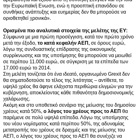
την Ευρωπαϊκή Ενωση, ενώ η προοπτική επανόδου σε
συνθήκες ανάπτυξης και ευημερίας δεν θα μπορούσε να
οριοθετηθεί χρονικά».
Ορισμένα πιο αναλυτικά στοιχεία της μελέτης της
EY
:
Σύμφωνα με μια πρώτη προσέγγιση, κατά τον πρώτο χρόνο
μετά την έξοδο,
το κατά κεφαλήν ΑΕΠ,
σε όρους ευρώ,
λόγω της συνδυαστικής επίδρασης της οικονομικής
συρρίκνωσης και της υποτίμησης θα μπορούσε να μειωθεί
σε περίπου 11.000 ευρώ, σε σύγκριση με τα επίπεδα των
17.000 ευρώ το 2014.
Στη μελέτη τονίζεται ότι ένα ιδεατό, οργανωμένο Grexit δεν
θα σηματοδοτούσε το τέλος της λιτότητας – αντίθετα, το
υψηλό χρέος θα άφηνε ελάχιστα περιθώρια ελιγμών για την
κυβέρνηση, αποκλείοντας κάθε πιθανότητα δημοσιονομικής
χαλάρωσης.
Ακόμη και στο υποθετικό σενάριο της μείωσης του δημοσίου
χρέους κατά 50%,
ο λόγος του χρέους προς το ΑΕΠ
θα
παρέμενε σε πολύ υψηλά επίπεδα. Λόγω της υποτίμησης
του νέου νομίσματος κατά περίπου 50%, της αδυναμίας
μετατροπής του χρέους σε δραχμές και της μείωσης του
ΑΕΠ,
ο λόγος του χρέους προς το ΑΕΠ θα συνέχιζε να