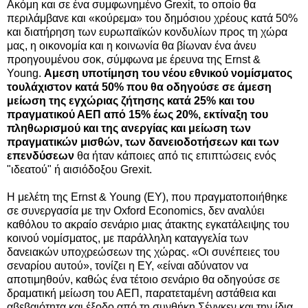
Ακόμη και σε ένα συμφωνημένο Grexit, το οποίο θα
περιλάμβανε και «κούρεμα» του δημόσιου χρέους κατά 50%
και διατήρηση των ευρωπαϊκών κονδυλίων προς τη χώρα
μας, η οικονομία και η κοινωνία θα βίωναν ένα άνευ
προηγουμένου σοκ, σ
ύμφωνα με έρευνα της Ernst &
Young
.
Αμεση υποτίμηση του νέου εθνικού νομίσματος
τουλάχιστον κατά 50% που
θα οδηγούσε σε άμεση
μείωση της εγχώριας ζήτησης κατά 25% και του
πραγματικού ΑΕΠ από 15% έως 20%,
εκτίναξη του
πληθωρισμού και της ανεργίας και μείωση των
πραγματικών μισθών, των δανειοδοτήσεων και των
επενδύσεων
θα ήταν κάποιες από τις επιπτώσεις ενός
"ιδεατού" ή αισιόδοξου Grexit.
Η μελέτη της
Ernst & Young (EY)
, που πραγματοποιήθηκε
σε συνεργασία με την Oxford Economics, δεν αναλύει
καθόλου το ακραίο σενάριο μιας άτακτης εγκατάλειψης του
κοινού νομίσματος, με παράλληλη καταγγελία των
δανειακών υποχρεώσεων της χώρας. «Οι συνέπειες του
σεναρίου αυτού», τονίζει η EY, «είναι αδύνατον να
αποτιμηθούν, καθώς ένα τέτοιο σενάριο θα οδηγούσε σε
δραματική μείωση του ΑΕΠ, παρατεταμένη αστάθεια και
αβεβαιότητα και έξοδο από τη συνθήκη Σένγκεν και την ίδια