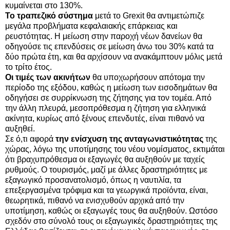
κυμαίνεται στο 130%.
Το τραπεζικό σύστημα
μετά το Grexit θα αντιμετώπιζε
μεγάλα προβλήματα κεφαλαιακής επάρκειας και
ρευστότητας. Η μείωση στην παροχή νέων δανείων θα
οδηγούσε τις επενδύσεις σε μείωση άνω του 30% κατά τα
δύο πρώτα έτη, και θα αρχίσουν να ανακάμπτουν μόλις μετά
το τρίτο έτος.
Οι τιμές των ακινήτων
θα υποχωρήσουν απότομα την
περίοδο της εξόδου, καθώς η μείωση των εισοδημάτων θα
οδηγήσει σε συρρίκνωση της ζήτησης για τον τομέα. Από
την άλλη πλευρά, μεσοπρόθεσμα η ζήτηση για ελληνικά
ακίνητα, κυρίως από ξένους επενδυτές, είναι πιθανό να
αυξηθεί.
Σε ό,τι αφορά
την ενίσχυση της ανταγωνιστικότητας
της
χώρας, λόγω της υποτίμησης του νέου νομίσματος, εκτιμάται
ότι βραχυπρόθεσμα οι εξαγωγές θα αυξηθούν με ταχείς
ρυθμούς. Ο τουρισμός, μαζί με άλλες δραστηριότητες με
εξαγωγικό προσανατολισμό, όπως η ναυτιλία, τα
επεξεργασμένα τρόφιμα και τα γεωργικά προϊόντα, είναι,
θεωρητικά, πιθανό να ενισχυθούν αρχικά από την
υποτίμηση, καθώς οι εξαγωγές τους θα αυξηθούν. Ωστόσο
σχεδόν στο σύνολό τους οι εξαγωγικές δραστηριότητες της