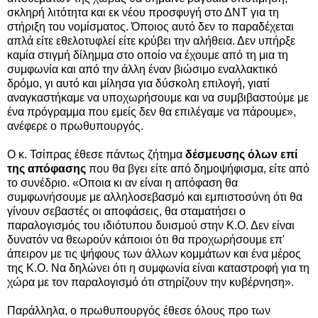
σκληρή λιτότητα και εκ νέου προσφυγή στο ΔΝΤ για τη
στήριξη του νομίσματος. Όποιος αυτό δεν το παραδέχεται
απλά είτε εθελοτυφλεί είτε κρύβει την αλήθεια. Δεν υπήρξε
καμία στιγμή δίλημμα στο οποίο να έχουμε από τη μια τη
συμφωνία και από την άλλη έναν βιώσιμο εναλλακτικό
δρόμο, γι αυτό και μίλησα για δύσκολη επιλογή, γιατί
αναγκαστήκαμε να υποχωρήσουμε και να συμβιβαστούμε με
ένα πρόγραμμα που εμείς δεν θα επιλέγαμε να πάρουμε»,
ανέφερε ο πρωθυπουργός.
Ο κ. Τσίπρας έθεσε πάντως ζήτημα
δέσμευσης όλων επί
της απόφασης
που θα βγει είτε από δημοψήφισμα, είτε από
το συνέδριο. «Οποια κι αν είναι η απόφαση θα
συμφωνήσουμε με αλληλοσεβασμό και εμπιστοσύνη ότι θα
γίνουν σεβαστές οι αποφάσεις, θα σταματήσει ο
παραλογισμός του ιδιότυπου δυισμού στην Κ.Ο. Δεν είναι
δυνατόν να θεωρούν κάποιοι ότι θα προχωρήσουμε επ'
άπειρον με τις ψήφους των άλλων κομμάτων και ένα μέρος
της Κ.Ο. Να δηλώνει ότι η συμφωνία είναι καταστροφή για τη
χώρα με τον παραλογισμό ότι στηρίζουν την κυβέρνηση».
Παράλληλα, ο πρωθυπουργός έθεσε όλους προ των