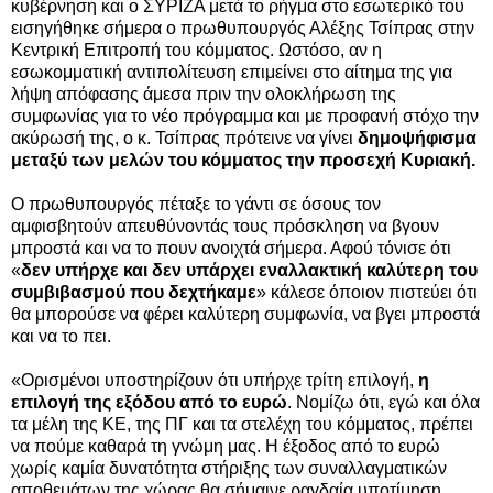
κυβέρνηση και ο ΣΥΡΙΖΑ μετά το ρήγμα στο εσωτερικό του
εισηγήθηκε σήμερα ο πρωθυπουργός Αλέξης Τσίπρας στην
Κεντρική Επιτροπή του κόμματος. Ωστόσο, αν η
εσωκομματική αντιπολίτευση επιμείνει στο αίτημα της για
λήψη απόφασης
άμεσα πριν την ολοκλήρωση της
συμφωνίας για το νέο πρόγραμμα και με προφανή στόχο την
ακύρωσή της, ο κ. Τσίπρας πρότεινε να γίνει
δημοψήφισμα
μεταξύ των μελών του κόμματος την προσεχή Κυριακή.
Ο πρωθυπουργός πέταξε το γάντι σε όσους τον
αμφισβητούν απευθύνοντάς τους πρόσκληση να βγουν
μπροστά και να το πουν ανοιχτά σήμερα. Αφού τόνισε ότι
«
δεν υπήρχε και δεν υπάρχει εναλλακτική καλύτερη του
συμβιβασμού που δεχτήκαμε
» κάλεσε όποιον πιστεύει ότι
θα μπορούσε να φέρει καλύτερη συμφωνία, να βγει μπροστά
και να το πει.
«Ορισμένοι υποστηρίζουν ότι υπήρχε τρίτη επιλογή,
η
επιλογή της εξόδου από το ευρώ
. Νομίζω ότι, εγώ και όλα
τα μέλη της ΚΕ, της ΠΓ και τα στελέχη του κόμματος, πρέπει
να πούμε καθαρά τη γνώμη μας. Η έξοδος από το ευρώ
χωρίς καμία δυνατότητα στήριξης των συναλλαγματικών
αποθεμάτων της χώρας θα σήμαινε ραγδαία υποτίμηση,