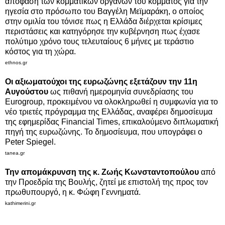
απόφαση των κομματικών οργάνων του κόμματος για την
ηγεσία στο πρόσωπο του Βαγγέλη Μεϊμαράκη, ο οποίος
στην ομιλία του τόνισε πως η Ελλάδα διέρχεται κρίσιμες
περιστάσεις και κατηγόρησε την κυβέρνηση πως έχασε
πολύτιμο χρόνο τους τελευταίους 6 μήνες με τεράστιο
κόστος για τη χώρα.
ethnos.gr
Οι αξιωματούχοι της ευρωζώνης εξετάζουν την 11η
Αυγούστου
ως πιθανή ημερομηνία συνεδρίασης του
Eurogroup, προκειμένου να ολοκληρωθεί η συμφωνία για το
νέο τριετές πρόγραμμα της Ελλάδας, αναφέρει δημοσίευμα
της εφημερίδας Financial Times, επικαλούμενο διπλωματική
πηγή της ευρωζώνης. Το δημοσίευμα, που υπογράφει ο
Peter Spiegel.
tanea.gr
Την απομάκρυνση της κ. Ζωής Κωνσταντοπούλου
από
την Προεδρία της Βουλής, ζητεί με επιστολή της προς τον
πρωθυπουργό, η κ. Φώφη Γεννηματά.
kathimerini.gr