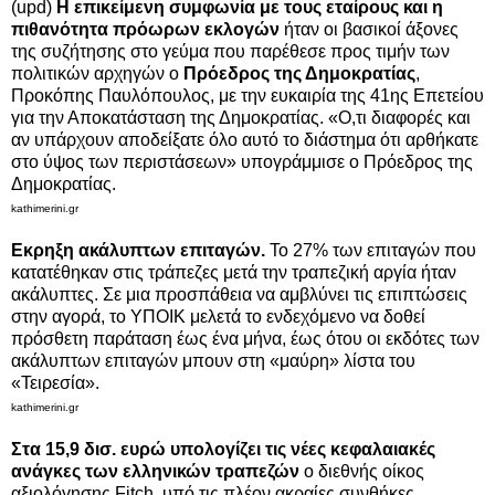
(upd)
Η επικείμενη συμφωνία με τους εταίρους και η
πιθανότητα πρόωρων εκλογών
ήταν οι βασικοί άξονες
της συζήτησης στο γεύμα που παρέθεσε προς τιμήν των
πολιτικών αρχηγών ο
Πρόεδρος της Δημοκρατίας
,
Προκόπης Παυλόπουλος, με την ευκαιρία
της 41ης Επετείου
για την Αποκατάσταση της Δημοκρατίας. «Ο,τι διαφορές και
αν υπάρχουν αποδείξατε όλο αυτό το διάστημα ότι αρθήκατε
στο ύψος των περιστάσεων» υπογράμμισε ο Πρόεδρος της
Δημοκρατίας.
kathimerini.gr
Εκρηξη ακάλυπτων επιταγών.
Το 27% των επιταγών που
κατατέθηκαν στις τράπεζες μετά την τραπεζική αργία ήταν
ακάλυπτες. Σε μια προσπάθεια να αμβλύνει τις επιπτώσεις
στην αγορά, το ΥΠΟΙΚ μελετά το ενδεχόμενο να δοθεί
πρόσθετη παράταση έως ένα μήνα,
έως ότου οι εκδότες των
ακάλυπτων επιταγών μπουν στη «μαύρη» λίστα του
«Τειρεσία».
kathimerini.gr
Στα 15,9 δισ. ευρώ υπολογίζει τις νέες κεφαλαιακές
ανάγκες των ελληνικών τραπεζών
ο διεθνής οίκος
αξιολόγησης Fitch, υπό τις πλέον ακραίες συνθήκες.