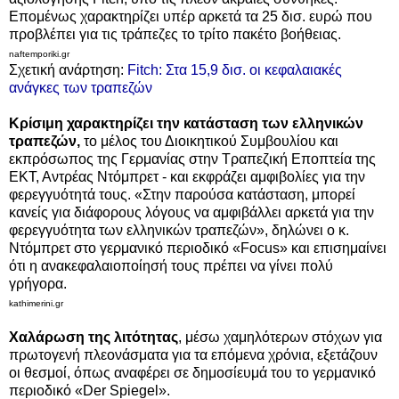
Επομένως χαρακτηρίζει υπέρ αρκετά τα 25 δισ. ευρώ που
προβλέπει για τις τράπεζες το τρίτο πακέτο βοήθειας.
naftemporiki.gr
Σχετική ανάρτηση:
Fitch: Στα 15,9 δισ. οι κεφαλαιακές
ανάγκες των τραπεζών
Κρίσιμη χαρακτηρίζει την κατάσταση των ελληνικών
τραπεζών,
το μέλος του Διοικητικού Συμβουλίου και
εκπρόσωπος της Γερμανίας στην Τραπεζική Εποπτεία της
ΕΚΤ, Αντρέας Ντόμπρετ - και εκφράζει αμφιβολίες για την
φερεγγυότητά τους. «Στην παρούσα κατάσταση, μπορεί
κανείς για διάφορους λόγους να αμφιβάλλει αρκετά για την
φερεγγυότητα των ελληνικών τραπεζών», δηλώνει ο κ.
Ντόμπρετ στο γερμανικό περιοδικό «Focus» και επισημαίνει
ότι η ανακεφαλαιοποίησή τους πρέπει να γίνει πολύ
γρήγορα.
kathimerini.gr
Χαλάρωση της λιτότητας
, μέσω χαμηλότερων στόχων για
πρωτογενή πλεονάσματα για τα επόμενα χρόνια, εξετάζουν
οι θεσμοί, όπως αναφέρει σε δημοσίευμά του το γερμανικό
περιοδικό «Der Spiegel».