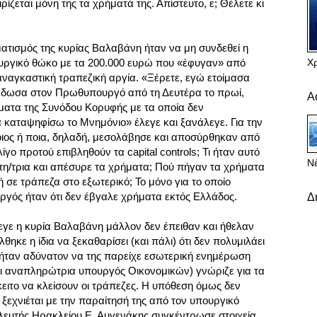
ιρίζεται μόνη της τα χρήματά της. Απίστευτο, ε; Θέλετε κι
ματισμός της κυρίας Βαλαβάνη ήταν να μη συνδεθεί η
Χ
υργικό θώκο με τα 200.000 ευρώ που «έφυγαν» από
αναγκαστική τραπεζική αργία. «Ξέρετε, εγώ ετοίμασα
 έδωσα στον Πρωθυπουργό από τη Δευτέρα το πρωί,
Α
ατα της Συνόδου Κορυφής με τα οποία δεν
 καταψηφίσω το Μνημόνιο» έλεγε και ξανάλεγε. Για την
ιος ή ποια, δηλαδή, μεσολάβησε και αποσύρθηκαν από
γο προτού επιβληθούν τα capital controls; Τι ήταν αυτό
Νέ
τη/τρια και απέσυρε τα χρήματα; Πού πήγαν τα χρήματα
ή σε τράπεζα στο εξωτερικό; Το μόνο για το οποίο
γός ήταν ότι δεν έβγαλε χρήματα εκτός Ελλάδος.
Δ
λεγε η κυρία Βαλαβάνη μάλλον δεν έπειθαν και ήθελαν
θηκε η ίδια να ξεκαθαρίσει (και πάλι) ότι δεν πολυμιλάει
 ήταν αδύνατον να της παρείχε εσωτερική ενημέρωση
και αναπληρώτρια υπουργός Οικονομικών) γνώριζε για τα
ρόκειτο να κλείσουν οι τράπεζες. Η υπόθεση όμως δεν
 ξεχνιέται με την παραίτησή της από τον υπουργικό
λευτής Ηρακλείου Ε. Αυγενάκης συγκέντρωσε στοιχεία