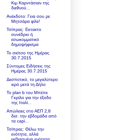
Κιμ Καρντάσιαν της
διεθνού...
Ανέκδοτο: Γεια σου ρε
Μητσάρα φίλε!
Τσίπρας: Εκτακτο
συνέδριο ή
εσωκομματικό
δημοψήφισμα
Το σκίτσο της Ημέρας
30.7.2015
Σύντομες Ειδήσεις της
Ημέρας 30.7.2015
Δεσποτικό, το μεγαλύτερο
ιερό μετά τη Δήλο
Το plan b του Μπέπε
Γκρίλο για την έξοδο
της Ιταλί...
Απώλειες στο ΑΕΠ 2,8
δισ. την εβδομάδα από
τα capi...
Τσίπρας: Θέλω την
ενότητα, αλλά
εκβιασμένη ενότητα...