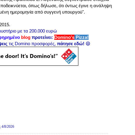
ποδεικνύεται, όπως δήλωσε, ότι όντως έγινε η ανάληψη
μένη ημερομηνία από συγγενή υπουργού".
2015.
μυστήριο με τα 200.000 ευρώ
φηρημένο
blog
προτείνει:
Domino's
Pizza!
ψεις
τις Domino προσφορές,
πάτησε εδώ!
😄
ς 4/8/2026