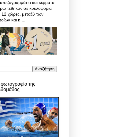
απεζογραμμάτια και κέρματα
υρώ τέθηκαν σε κυκλοφορία
 12 χώρες, μεταξύ των
οίων και η ...
 φωτογραφία της
βδομάδας