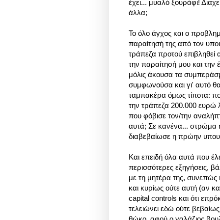
έχει... μυαλό ξουράφι! Διαχε
άλλα;
Το όλο άγχος και ο προβλη
παραίτησή της από τον υπο
τράπεζα προτού επιβληθεί 
την παραίτησή μου και την
μόλις άκουσα τα συμπεράσμ
συμφωνούσα και γι' αυτό θα
ταμπακέρα όμως τίποτα: πο
την τράπεζα 200.000 ευρώ λί
που φόβισε τον/την αναλήπ
αυτά; Σε κανένα... στρώμα 
διαβεβαίωσε η πρώην υπουρ
Και επειδή όλα αυτά που έ
περισσότερες εξηγήσεις, βάλ
με τη μητέρα της, συνεπώς
και κυρίως ούτε αυτή (αν 
capital controls και ότι επ
τελειώνει εδώ ούτε βεβαίως
θώκο, αφού ο γαλάζιος βου