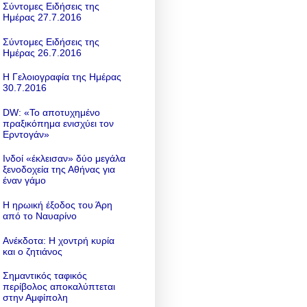
Σύντομες Ειδήσεις της
Ημέρας 27.7.2016
Σύντομες Ειδήσεις της
Ημέρας 26.7.2016
Η Γελοιογραφία της Ημέρας
30.7.2016
DW: «To αποτυχημένο
πραξικόπημα ενισχύει τον
Ερντογάν»
Ινδοί «έκλεισαν» δύο μεγάλα
ξενοδοχεία της Αθήνας για
έναν γάμο
Η ηρωική έξοδος του Άρη
από το Ναυαρίνο
Ανέκδοτα: Η χοντρή κυρία
και ο ζητιάνος
Σημαντικός ταφικός
περίβολος αποκαλύπτεται
στην Αμφίπολη