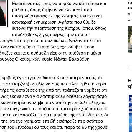
τρ
Είναι δυνατόν, είπα, να συμβαίνει κάτι τέτοιο και
ε
μάλιστα, όπως άφηναν να εννοηθεί, από
σε
υπουργό ο οποίος εκ της ιδιότητάς του έχει και
οπ
εσωτερική ενημέρωση;
Αφήστε που θύμιζε
έντονα την περίπτωση της Κύπρου, όπου, όπως
αποδείχθηκε, λίγες ημέρες πριν από το
 συγγενικά πρόσωπα πολιτικών έβγαλαν τα λεφτά
δισαν εκατομμύρια. Τι ακριβώς έχει συμβεί, πόσα
πεζες και ποια ανάμειξη είχε στην υπόθεση η μέχρι
ουργός Οικονομικών κυρία Νάντια Βαλαβάνη
ριβώς έγινε (για να διαπιστώσετε και μόνοι σας το
Η
πολιτική ζωή) οφείλω να σας πω τι λέει η ίδια η κυρία
ε
ρε τις καταθέσεις της από την τράπεζα τι νομίζετε ότι
νως έκανε λόγο για λάσπη; «Δεν διαθέτω λογαριασμό
ν έκανα καμία ανάληψη πριν από την επιβολή ελέγχου
ε αν συγγενικά της πρόσωπα απέσυραν χρήματα από
πάριο και αποκάλυψε ότι η μητέρα της είναι 85 ετών, ότι
ί της, ότι έχει χρήματα επειδή εισέπραξε περισσότερα
ηση του ξενοδοχείου τους και ότι, παρά τα 85 της χρόνια,