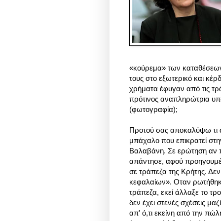
«κούρεμα» των καταθέσεων
τους στο εξωτερικό και κέρ
χρήματα έφυγαν από τις τρά
πρότινος αναπληρώτρια υπ
(φωτογραφία);
Προτού σας αποκαλύψω τι ακ
μπάχαλο που επικρατεί στην 
Βαλαβάνη. Σε ερώτηση αν πή
απάντησε, αφού προηγουμέ
σε τράπεζα της Κρήτης. Δε
κεφαλαίων». Οταν ρωτήθηκ
τράπεζα, εκεί άλλαξε το τρο
δεν έχει στενές σχέσεις μαζ
απ' ό,τι εκείνη από την πώλ