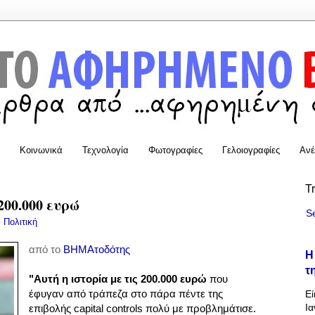
Κοινωνικά
Τεχνολογία
Φωτογραφίες
Γελοιογραφίες
Ανέ
T
200.000 ευρώ
S
:
Πολιτική
από το
ΒΗΜΑτοδότης
Η
τ
"Αυτή η ιστορία με τις 200.000 ευρώ
που
έφυγαν από τράπεζα στο πάρα πέντε της
Εί
Ια
επιβολής capital controls πολύ με προβλημάτισε.