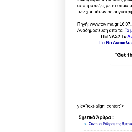
από τράπεζες με τα οποία α
των χρημάτων σε συγκεκρι
Πηγή: www.tovima.gr 16.07.
Αναδημοσίευση από το:
Το 
ΠΕΙΝΑΣ? Το
Α
Για
Να Ανακαλύ
yle="text-align: center;">
Σχετικά Άρθρα :
Πολιτική
Σύντομες Ειδήσεις της Ημέρα