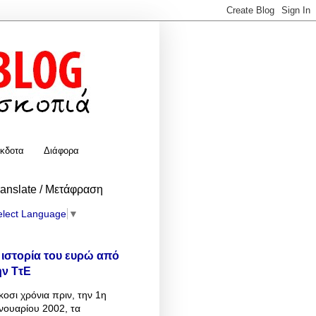
κδοτα
Διάφορα
ranslate / Μετάφραση
elect Language
▼
 ιστορία του ευρώ από
ην ΤτΕ
κοσι χρόνια πριν, την 1η
νουαρίου 2002, τα