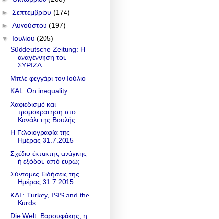
►
Σεπτεμβρίου
(174)
►
Αυγούστου
(197)
▼
Ιουλίου
(205)
Süddeutsche Zeitung: H
αναγέννηση του
ΣΥΡΙΖΑ
Μπλε φεγγάρι τον Ιούλιο
KAL: On inequality
Χαφιεδισμό και
τρομοκράτηση στο
Κανάλι της Βουλής ...
Η Γελοιογραφία της
Ημέρας 31.7.2015
Σχέδιο έκτακτης ανάγκης
ή εξόδου από ευρώ;
Σύντομες Ειδήσεις της
Ημέρας 31.7.2015
KAL: Turkey, ISIS and the
Kurds
Die Welt: Βαρουφάκης, η